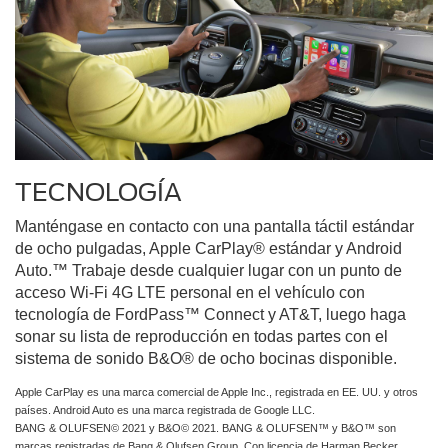
TECNOLOGÍA
Manténgase en contacto con una pantalla táctil estándar
de ocho pulgadas, Apple CarPlay® estándar y Android
Auto.™ Trabaje desde cualquier lugar con un punto de
acceso Wi-Fi 4G LTE personal en el vehículo con
tecnología de FordPass™ Connect y AT&T, luego haga
sonar su lista de reproducción en todas partes con el
sistema de sonido B&O® de ocho bocinas disponible.
Apple CarPlay es una marca comercial de Apple Inc., registrada en EE. UU. y otros
países. Android Auto es una marca registrada de Google LLC.
BANG & OLUFSEN© 2021 y B&O© 2021. BANG & OLUFSEN™ y B&O™ son
marcas registradas de Bang & Olufsen Group. Con licencia de Harman Becker