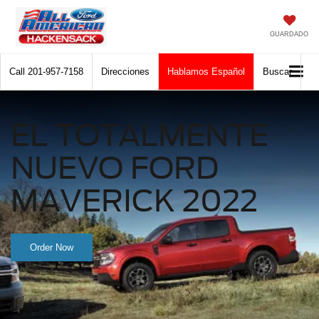
GUARDADO
Call
201-957-7158
Direcciones
Hablamos Español
Buscar
EL TOTALMENTE
NUEVO FORD
MAVERICK 2022
Order Now