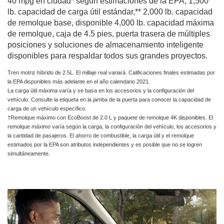
40 mpg en ciudad* según estimaciones de la EPA, 1,500
lb. capacidad de carga útil estándar,** 2,000 lb. capacidad
de remolque base, disponible 4,000 lb. capacidad máxima
de remolque, caja de 4.5 pies, puerta trasera de múltiples
posiciones y soluciones de almacenamiento inteligente
disponibles para respaldar todos sus grandes proyectos.
Tren motriz híbrido de 2.5L. El millaje real variará. Calificaciones finales estimadas por
la EPA disponibles más adelante en el año calendario 2021.
La carga útil máxima varía y se basa en los accesorios y la configuración del
vehículo. Consulte la etiqueta en la jamba de la puerta para conocer la capacidad de
carga de un vehículo específico.
†Remolque máximo con EcoBoost de 2.0 L y paquete de remolque 4K disponibles. El
remolque máximo varía según la carga, la configuración del vehículo, los accesorios y
la cantidad de pasajeros. El ahorro de combustible, la carga útil y el remolque
estimados por la EPA son atributos independientes y es posible que no se logren
simultáneamente.