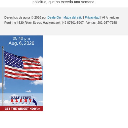
solicitud, que no exceda una semana.
Derechos de autor © 2026
por
DealerOn
|
Mapa del sitio
|
Privacidad
| All American
Ford Inc
|
520 River Street,
Hackensack,
NJ
07601-5907
| Ventas:
201-957-7158
05:40 pm
Aug. 6, 2026