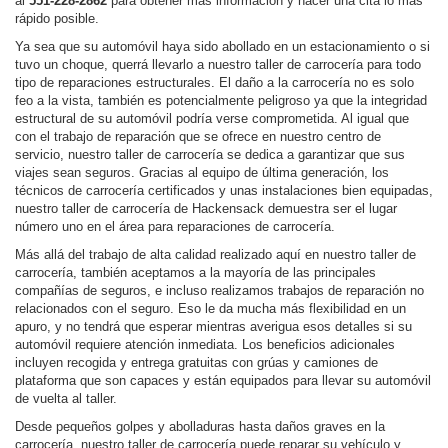
al
551-228-2862
para obtener más información y hacer una cita lo más
rápido posible.
Ya sea que su automóvil haya sido abollado en un estacionamiento o si
tuvo un choque, querrá llevarlo a nuestro taller de carrocería para todo
tipo de reparaciones estructurales. El daño a la carrocería no es solo
feo a la vista, también es potencialmente peligroso ya que la integridad
estructural de su automóvil podría verse comprometida. Al igual que
con el trabajo de reparación que se ofrece en nuestro centro de
servicio, nuestro taller de carrocería se dedica a garantizar que sus
viajes sean seguros. Gracias al equipo de última generación, los
técnicos de carrocería certificados y unas instalaciones bien equipadas,
nuestro taller de carrocería de Hackensack demuestra ser el lugar
número uno en el área para reparaciones de carrocería.
Más allá del trabajo de alta calidad realizado aquí en nuestro taller de
carrocería, también aceptamos a la mayoría de las principales
compañías de seguros, e incluso realizamos trabajos de reparación no
relacionados con el seguro. Eso le da mucha más flexibilidad en un
apuro, y no tendrá que esperar mientras averigua esos detalles si su
automóvil requiere atención inmediata. Los beneficios adicionales
incluyen recogida y entrega gratuitas con grúas y camiones de
plataforma que son capaces y están equipados para llevar su automóvil
de vuelta al taller.
Desde pequeños golpes y abolladuras hasta daños graves en la
carrocería, nuestro taller de carrocería puede reparar su vehículo y