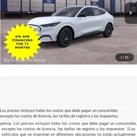
Pida mas información
Obtener pre-aprobado
1
/
22
Aunque se han hecho todos los esfuerzos razonables para garantizar la
precisión de la información contenida en este sitio, no se puede garantizar la
precisión absoluta. Este sitio, y toda la información y los materiales que
Los precios incluyen todos los costos que debe pagar un consumidor,
aparecen en él, se presentan al usuario "tal cual" sin garantía de ningún tipo,
excepto los costos de licencia, las tarifas de registro y los impuestos.
ya sea expresa o implícita. Todos los vehículos están sujetos a venta
previa. Los precios incluyen todos los costos que debe pagar un consumidor,
excepto los costos de licencia, las tarifas de registro y los impuestos. ‡Los
vehículos que se muestran en diferentes ubicaciones no están actualmente