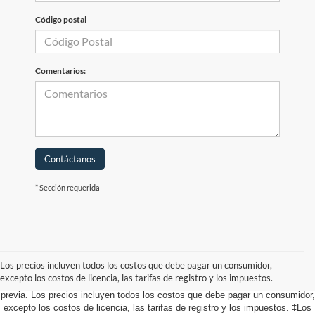
Código postal
Comentarios:
Contáctanos
* Sección requerida
Aunque se han hecho todos los esfuerzos razonables para garantizar la
precisión de la información contenida en este sitio, no se puede garantizar la
precisión absoluta. Este sitio, y toda la información y los materiales que
Los precios incluyen todos los costos que debe pagar un consumidor,
aparecen en él, se presentan al usuario "tal cual" sin garantía de ningún tipo,
excepto los costos de licencia, las tarifas de registro y los impuestos.
ya sea expresa o implícita. Todos los vehículos están sujetos a venta
previa. Los precios incluyen todos los costos que debe pagar un consumidor,
excepto los costos de licencia, las tarifas de registro y los impuestos. ‡Los