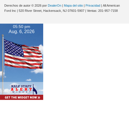
Derechos de autor © 2026
por
DealerOn
|
Mapa del sitio
|
Privacidad
| All American
Ford Inc
|
520 River Street,
Hackensack,
NJ
07601-5907
| Ventas:
201-957-7158
05:50 pm
Aug. 6, 2026