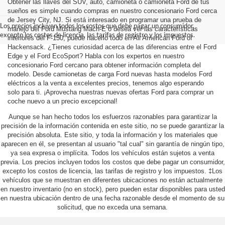
Obtener las llaves del SUV, auto, camioneta o camioneta Ford de tus
sueños es simple cuando compras en nuestro concesionario Ford cerca
de Jersey City, NJ. Si está interesado en programar una prueba de
Los precios incluyen todos los costos que debe pagar un consumidor,
manejo del Ford Mustang Mach-E o desea ver las características
excepto los costos de licencia, las tarifas de registro y los impuestos.
interiores del F-150, puede hacerlo todo en All American Ford of
Hackensack. ¿Tienes curiosidad acerca de las diferencias entre el Ford
Edge y el Ford EcoSport? Habla con los expertos en nuestro
concesionario Ford cercano para obtener información completa del
modelo. Desde camionetas de carga Ford nuevas hasta modelos Ford
eléctricos a la venta a excelentes precios, tenemos algo esperando
solo para ti. ¡Aprovecha nuestras nuevas ofertas Ford para comprar un
coche nuevo a un precio excepcional!
Aunque se han hecho todos los esfuerzos razonables para garantizar la
precisión de la información contenida en este sitio, no se puede garantizar la
precisión absoluta. Este sitio, y toda la información y los materiales que
aparecen en él, se presentan al usuario "tal cual" sin garantía de ningún tipo,
ya sea expresa o implícita. Todos los vehículos están sujetos a venta
previa. Los precios incluyen todos los costos que debe pagar un consumidor,
excepto los costos de licencia, las tarifas de registro y los impuestos. ‡Los
vehículos que se muestran en diferentes ubicaciones no están actualmente
en nuestro inventario (no en stock), pero pueden estar disponibles para usted
en nuestra ubicación dentro de una fecha razonable desde el momento de su
solicitud, que no exceda una semana.