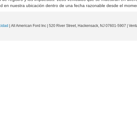
ted en nuestra ubicación dentro de una fecha razonable desde el mome
cidad
| All American Ford Inc
|
520 River Street,
Hackensack,
NJ
07601-5907
| Vent