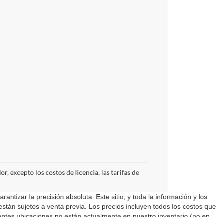
, excepto los costos de licencia, las tarifas de
ntizar la precisión absoluta. Este sitio, y toda la información y los
 están sujetos a venta previa. Los precios incluyen todos los costos que
rentes ubicaciones no están actualmente en nuestro inventario (no en