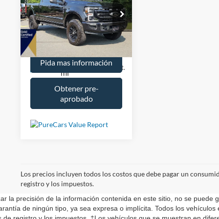
Included Dealer Doc Fee:
+$699
250
Tremor
Total Price:
$54,698
Baja de precio
All American Discount:
-$5,699
VIN:
1FT7W2BN8MED86581
Valores:
US12815
Modelo:
W2B
Internet Price
$48,999
73,725
Pida mas información
Ext.
Int.
Available
mi
Obtener pre-
aprobado
Los precios incluyen todos los costos que debe pagar un consumidor
registro y los impuestos.
a precisión de la información contenida en este sitio, no se puede gara
arantía de ningún tipo, ya sea expresa o implícita. Todos los vehículos
as de registro y los impuestos. ‡Los vehículos que se muestran en dife