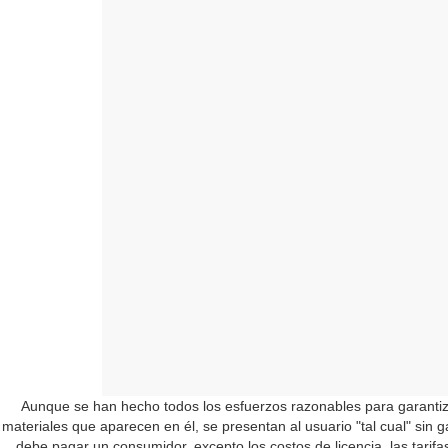
Aunque se han hecho todos los esfuerzos razonables para garantizar l
materiales que aparecen en él, se presentan al usuario "tal cual" sin g
debe pagar un consumidor, excepto los costos de licencia, las tarif