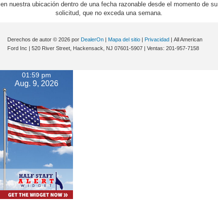
en nuestra ubicación dentro de una fecha razonable desde el momento de su
solicitud, que no exceda una semana.
Derechos de autor © 2026
por
DealerOn
|
Mapa del sitio
|
Privacidad
| All American
Ford Inc
|
520 River Street,
Hackensack,
NJ
07601-5907
| Ventas:
201-957-7158
01:59 pm
Aug. 9, 2026