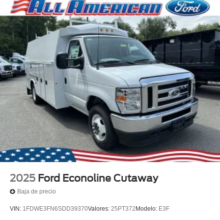
2025
Ford Econoline Cutaway
Baja de precio
VIN:
1FDWE3FN6SDD39370
Valores:
25PT372
Modelo:
E3F