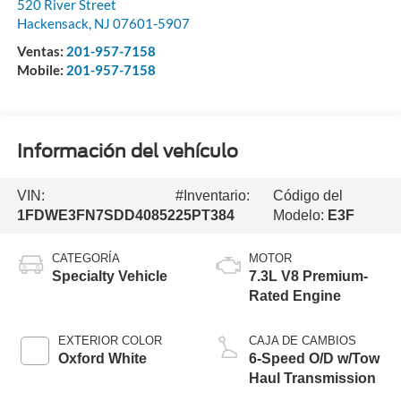
520 River Street
Hackensack
,
NJ
07601-5907
Ventas:
201-957-7158
Mobile:
201-957-7158
Información del vehículo
VIN:
#Inventario:
Código del
1FDWE3FN7SDD40852
25PT384
Modelo:
E3F
CATEGORÍA
MOTOR
Specialty Vehicle
7.3L V8 Premium-
Rated Engine
EXTERIOR COLOR
CAJA DE CAMBIOS
Oxford White
6-Speed O/D w/Tow
Haul Transmission