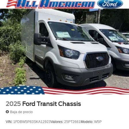
2025
Ford Transit Chassis
Baja de precio
VIN:
1FDBW5P83SKA12923
Valores:
25PT2661
Modelo:
W5P