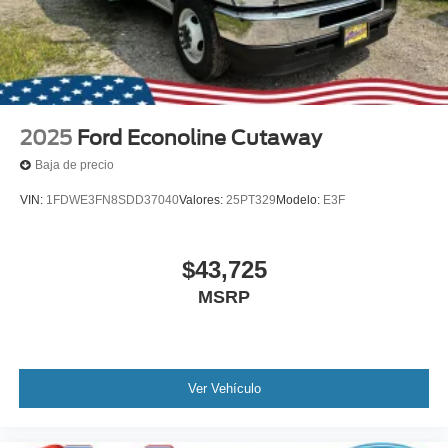
2025
Ford Econoline Cutaway
Baja de precio
VIN:
1FDWE3FN8SDD37040
Valores:
25PT329
Modelo:
E3F
$43,725
MSRP
Ver Vehículo