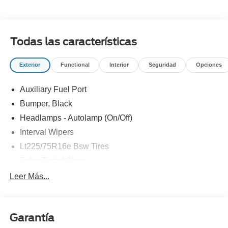
Todas las características
Exterior
Functional
Interior
Seguridad
Opciones
Auxiliary Fuel Port
Bumper, Black
Headlamps - Autolamp (On/Off)
Interval Wipers
Lt225/75R16e Bsw Tires
Solar Tinted Glass
Leer Más...
Garantía