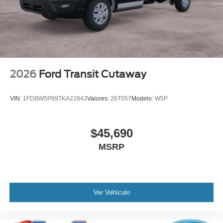
2026
Ford Transit Cutaway
VIN:
1FDBW5P89TKA22843
Valores:
26T057
Modelo:
W5P
$45,690
MSRP
Ver Vehículo