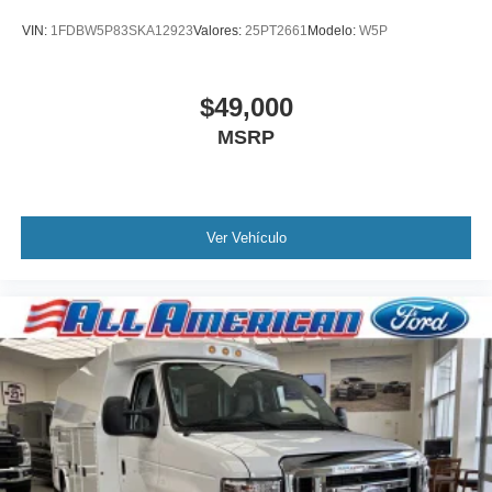
VIN:
1FDBW5P83SKA12923
Valores:
25PT2661
Modelo:
W5P
$49,000
MSRP
Ver Vehículo