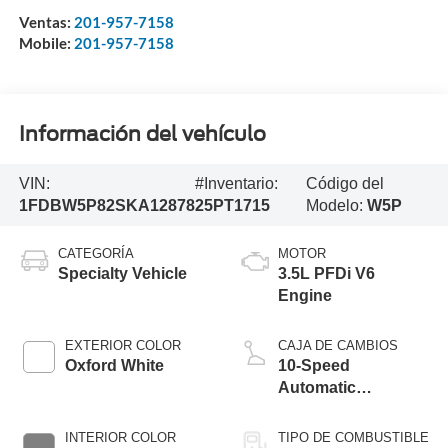
Ventas:
201-957-7158
Mobile:
201-957-7158
Información del vehículo
VIN:
#Inventario:
Código del
1FDBW5P82SKA12878
25PT1715
Modelo:
W5P
CATEGORÍA
MOTOR
Specialty Vehicle
3.5L PFDi V6
Engine
EXTERIOR COLOR
CAJA DE CAMBIOS
Oxford White
10-Speed
Automatic
Overdrive
Transmission with
INTERIOR COLOR
TIPO DE COMBUSTIBLE