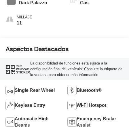
SelectShift®
Dark Palazzo
Gas
MILLAJE
11
Aspectos Destacados
La disponibilidad de funciones está sujeta a la
VIEW
configuración final del vehículo. Consulte la etiqueta de
WINDOW
STICKER
la ventana para obtener más información.
Single Rear Wheel
Bluetooth®
Keyless Entry
Wi-Fi Hotspot
Automatic High
Emergency Brake
Beams
Assist