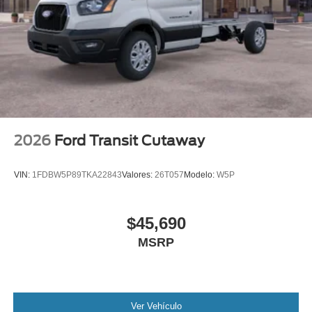
2026
Ford Transit Cutaway
VIN:
1FDBW5P89TKA22843
Valores:
26T057
Modelo:
W5P
$45,690
MSRP
Ver Vehículo