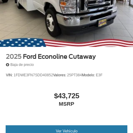
2025
Ford Econoline Cutaway
Baja de precio
VIN:
1FDWE3FN7SDD40852
Valores:
25PT384
Modelo:
E3F
$43,725
MSRP
Ver Vehículo