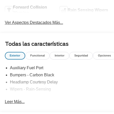
Forward Collision
Rain Sensing Wipers
Warning
Ver Aspectos Destacados Más...
Todas las características
Exterior
Functional
Interior
Seguridad
Opciones
Auxiliary Fuel Port
Bumpers - Carbon Black
Headlamp Courtesy Delay
Wipers - Rain-Sensing
Leer Más...