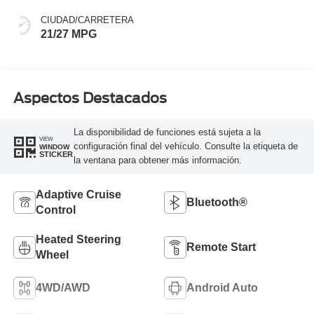
CIUDAD/CARRETERA
21/27 MPG
Aspectos Destacados
La disponibilidad de funciones está sujeta a la
VIEW
configuración final del vehículo. Consulte la etiqueta de
WINDOW
STICKER
la ventana para obtener más información.
Adaptive Cruise
Bluetooth®
Control
Heated Steering
Remote Start
Wheel
4WD/AWD
Android Auto