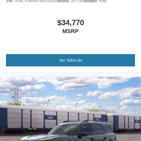
VIN:
3FMCR9BN9TRE93404
Valores:
26T766
Modelo:
R9B
$34,770
MSRP
Ver Vehículo