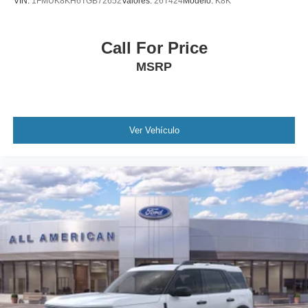
VIN:
1FMUK8KH6TGB72652
Valores:
26T424
Modelo:
K8K
Call For Price
MSRP
Ver Vehículo