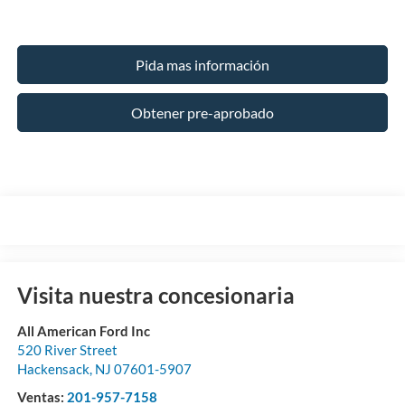
Pida mas información
Obtener pre-aprobado
Visita nuestra concesionaria
All American Ford Inc
520 River Street
Hackensack
,
NJ
07601-5907
Ventas:
201-957-7158