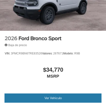
2026
Ford Bronco Sport
Baja de precio
VIN:
3FMCR9BN6TRE83526
Valores:
26T671
Modelo:
R9B
$34,770
MSRP
Ver Vehículo