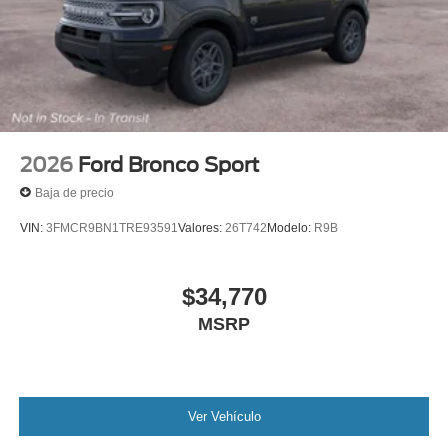
2026
Ford Bronco Sport
Baja de precio
VIN:
3FMCR9BN1TRE93591
Valores:
26T742
Modelo:
R9B
$34,770
MSRP
Ver Vehículo