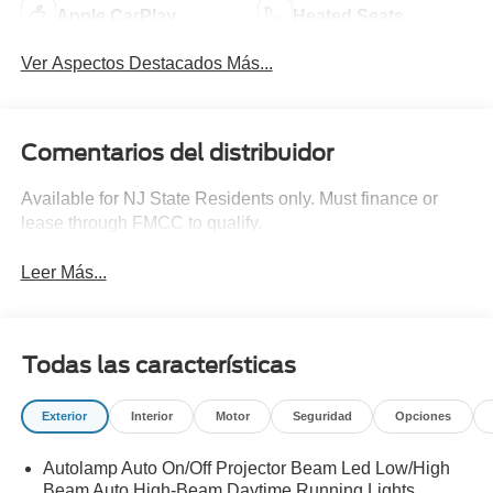
Apple CarPlay
Heated Seats
Ver Aspectos Destacados Más...
Comentarios del distribuidor
Available for NJ State Residents only. Must finance or
lease through FMCC to qualify.
Leer Más...
Todas las características
Exterior
Interior
Motor
Seguridad
Opciones
Autolamp Auto On/Off Projector Beam Led Low/High
Beam Auto High-Beam Daytime Running Lights