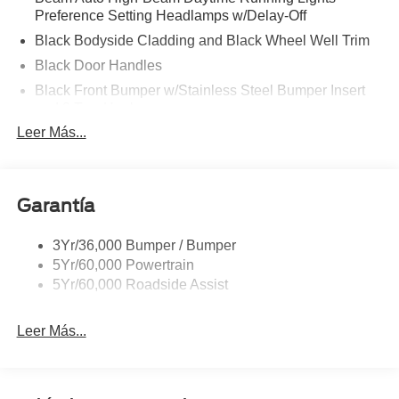
Preference Setting Headlamps w/Delay-Off
Black Bodyside Cladding and Black Wheel Well Trim
Black Door Handles
Black Front Bumper w/Stainless Steel Bumper Insert
and 2 Tow Hooks
Leer Más...
Black Power Heated Side Mirrors w/Manual Folding
Black Rear Bumper
Black Side Windows Trim
Garantía
Deep Tinted Glass
Flip-Up Rear Window w/Wiper and Defroster
3Yr/36,000 Bumper / Bumper
Front Fog Lamps
5Yr/60,000 Powertrain
Full-Size Spare Tire Mounted Inside Under Cargo
5Yr/60,000 Roadside Assist
Fully Galvanized Steel Panels
Leer Más...
Gray Grille
Headlights-Automatic Highbeams
LED Brakelights