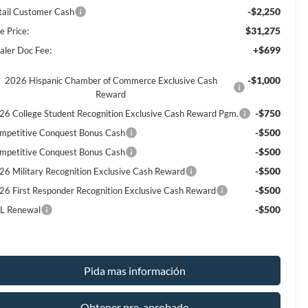
-$2,250
tail Customer Cash
$31,275
e Price:
+$699
aler Doc Fee:
-$1,000
2026 Hispanic Chamber of Commerce Exclusive Cash
Reward
-$750
26 College Student Recognition Exclusive Cash Reward Pgm.
-$500
mpetitive Conquest Bonus Cash
-$500
mpetitive Conquest Bonus Cash
-$500
26 Military Recognition Exclusive Cash Reward
-$500
26 First Responder Recognition Exclusive Cash Reward
-$500
L Renewal
Pida mas información
Obtener pre-aprobado