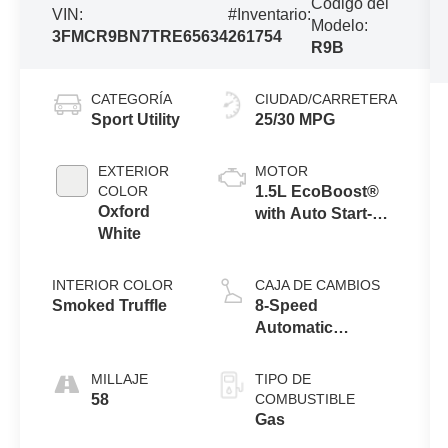
Código del
VIN:
#Inventario:
Modelo:
3FMCR9BN7TRE65634
261754
R9B
CATEGORÍA
CIUDAD/CARRETERA
Sport Utility
25/30 MPG
EXTERIOR
MOTOR
COLOR
1.5L EcoBoost®
Oxford
with Auto Start-
White
Stop Technology
INTERIOR COLOR
CAJA DE CAMBIOS
Smoked Truffle
8-Speed
Automatic
Transmission
MILLAJE
TIPO DE
58
COMBUSTIBLE
Gas