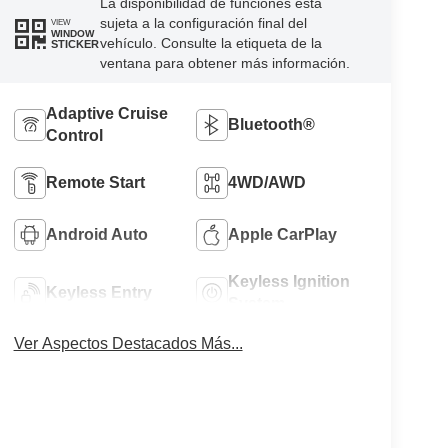
La disponibilidad de funciones está
sujeta a la configuración final del
VIEW
WINDOW
vehículo. Consulte la etiqueta de la
STICKER
ventana para obtener más información.
Adaptive Cruise
Bluetooth®
Control
Remote Start
4WD/AWD
Android Auto
Apple CarPlay
Keyless Ignition
Keyless Entry
System
Ver Aspectos Destacados Más...