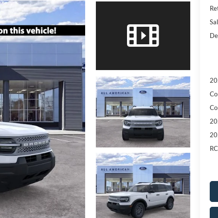
Re
Sal
De
20
Co
Co
20
20
RC