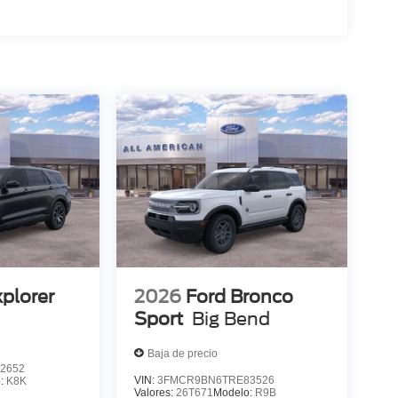
xplorer
2026
Ford Bronco
Sport
Big Bend
Baja de precio
2652
VIN:
3FMCR9BN6TRE83526
o:
K8K
Valores:
26T671
Modelo:
R9B