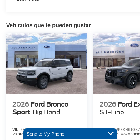
Vehículos que te pueden gustar
2026
Ford Bronco
2026
Ford E
Sport
Big Bend
ST-Line
VIN:
3FMCR9BN4TRF06835
VIN:
1FMUK8KH6TGB7
Send to My Phone
Valores:
26T830
Modelo:
R9B
Valores:
26T424
Model