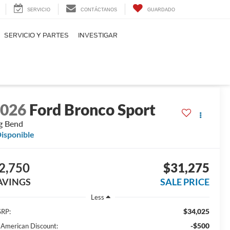
SERVICIO
CONTÁCTANOS
GUARDADO
SERVICIO Y PARTES
INVESTIGAR
2026
Ford Bronco Sport
g Bend
isponible
2,750
$31,275
AVINGS
SALE PRICE
Less
$34,025
RP:
-$500
l American Discount: