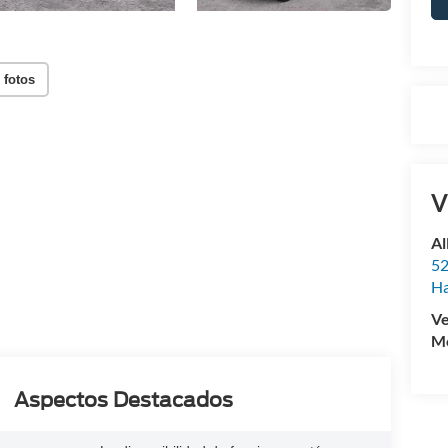
 fotos
V
Al
52
Ha
Ve
Mo
Aspectos Destacados