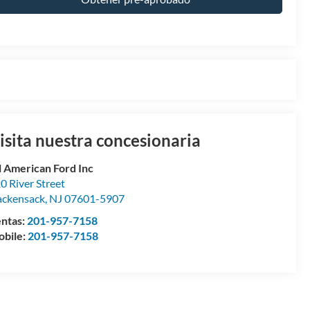
isita nuestra concesionaria
l American Ford Inc
0 River Street
ckensack
,
NJ
07601-5907
ntas:
201-957-7158
bile:
201-957-7158