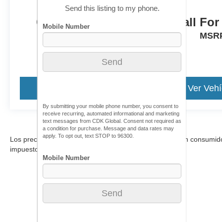
Send this listing to my phone.
Call For Price
Call For
MSRP
MSR
Ver Vehículo
Ver Vehí
By submitting your mobile phone number, you consent to
receive recurring, automated informational and marketing
text messages from CDK Global. Consent not required as
a condition for purchase. Message and data rates may
apply. To opt out, text STOP to 96300.
Los precios incluyen todos los costos que debe pagar un consumidor, 
impuestos.