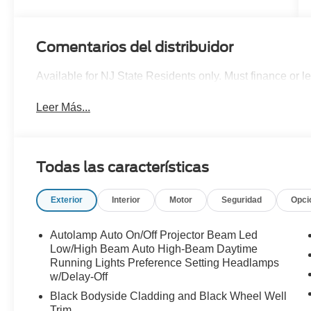
Comentarios del distribuidor
Available for NJ State Residents only. Must finance or 
Leer Más...
Todas las características
Exterior
Interior
Motor
Seguridad
Opci
Autolamp Auto On/Off Projector Beam Led
Low/High Beam Auto High-Beam Daytime
Running Lights Preference Setting Headlamps
w/Delay-Off
Black Bodyside Cladding and Black Wheel Well
Trim