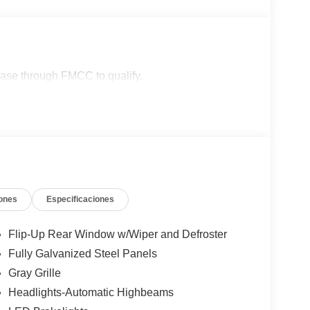
lease through FMCC to qualify.
ones
Especificaciones
Flip-Up Rear Window w/Wiper and Defroster
Fully Galvanized Steel Panels
Gray Grille
Headlights-Automatic Highbeams