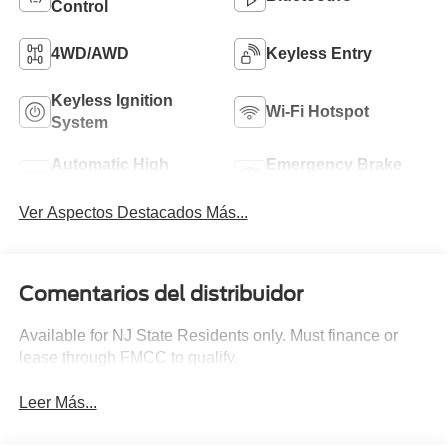
Control
4WD/AWD
Keyless Entry
Keyless Ignition
Wi-Fi Hotspot
System
Automatic High
Emergency Brake
Beams
Assist
Ver Aspectos Destacados Más...
Comentarios del distribuidor
Available for NJ State Residents only. Must finance or
lease through FMCC to qualify.
Leer Más...