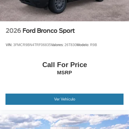
2026
Ford Bronco Sport
VIN:
3FMCR9BN4TRF06835
Valores:
26T830
Modelo:
R9B
Call For Price
MSRP
Ver Vehículo