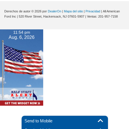
Derechos de autor © 2026
por
DealerOn
|
Mapa del sitio
|
Privacidad
| All American
Ford Inc
|
520 River Street,
Hackensack,
NJ
07601-5907
| Ventas:
201-957-7158
11:54 pm
Aug. 6, 2026
Send to Mobile