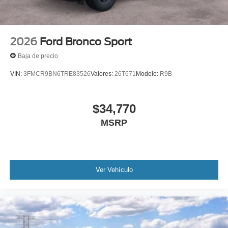
2026
Ford Bronco Sport
Baja de precio
VIN:
3FMCR9BN6TRE83526
Valores:
26T671
Modelo:
R9B
$34,770
MSRP
Ver Vehículo