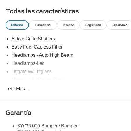
Todas las características
Exterior
Functional
Interior
Seguridad
Opciones
Active Grille Shutters
Easy Fuel Capless Filler
Headlamps - Auto High Beam
Headlamps-Led
Liftgate W/ Liftglass
Mirrors - Htd/Power Glass
Prv Gls-2Nd Rw/Liftgate
Leer Más...
Rear Int Wiper/Wash/Dfrst
Roof-Rack Side Rails-Black
Garantía
Taillamps-Led
3Yr/36,000 Bumper / Bumper