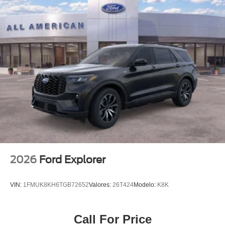
2026
Ford Explorer
VIN:
1FMUK8KH6TGB72652
Valores:
26T424
Modelo:
K8K
Call For Price