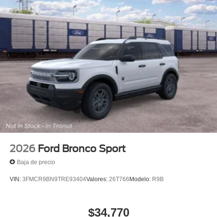
2026
Ford Bronco Sport
Baja de precio
VIN:
3FMCR9BN9TRE93404
Valores:
26T766
Modelo:
R9B
$34,770