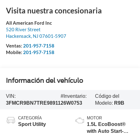
Visita nuestra concesionaria
All American Ford Inc
520 River Street
Hackensack
,
NJ
07601-5907
Ventas:
201-957-7158
Mobile:
201-957-7158
Información del vehículo
VIN:
#Inventario:
Código del
3FMCR9BN7TRE98911
26W0753
Modelo:
R9B
CATEGORÍA
MOTOR
Sport Utility
1.5L EcoBoost®
with Auto Start-
Stop Technology