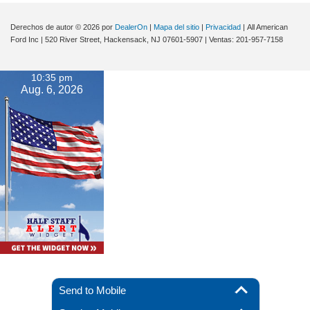
Derechos de autor © 2026
por
DealerOn
|
Mapa del sitio
|
Privacidad
| All American
Ford Inc
|
520 River Street,
Hackensack,
NJ
07601-5907
| Ventas:
201-957-7158
10:35 pm
Aug. 6, 2026
Send to Mobile