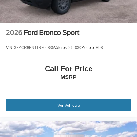
2026
Ford Bronco Sport
VIN:
3FMCR9BN4TRF06835
Valores:
26T830
Modelo:
R9B
Call For Price
MSRP
Ver Vehículo