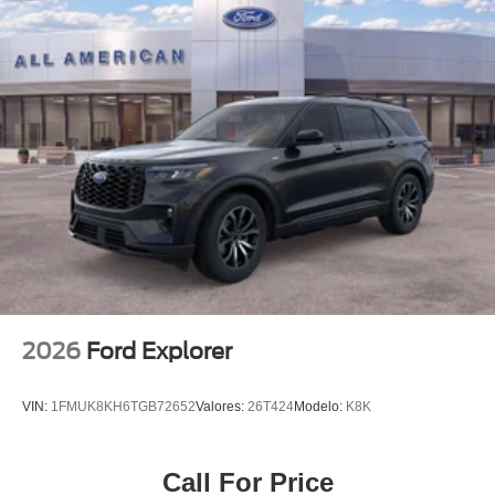
2026
Ford Explorer
VIN:
1FMUK8KH6TGB72652
Valores:
26T424
Modelo:
K8K
Call For Price