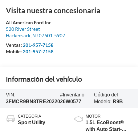
Visita nuestra concesionaria
All American Ford Inc
520 River Street
Hackensack
,
NJ
07601-5907
Ventas:
201-957-7158
Mobile:
201-957-7158
Información del vehículo
VIN:
#Inventario:
Código del
3FMCR9BN8TRE20220
26W0577
Modelo:
R9B
CATEGORÍA
MOTOR
Sport Utility
1.5L EcoBoost®
with Auto Start-
Stop Technology