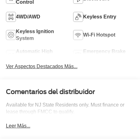
Control
4WD/AWD
Keyless Entry
Keyless Ignition
Wi-Fi Hotspot
System
Automatic High
Emergency Brake
Beams
Assist
Ver Aspectos Destacados Más...
Comentarios del distribuidor
Available for NJ State Residents only. Must finance or
lease through FMCC to qualify.
Leer Más...