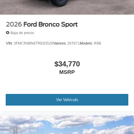
2026
Ford Bronco Sport
Baja de precio
VIN:
3FMCR9BN6TRE83526
Valores:
26T671
Modelo:
R9B
$34,770
MSRP
Ver Vehículo