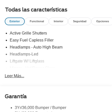
Todas las características
Exterior
Functional
Interior
Seguridad
Opciones
Active Grille Shutters
Easy Fuel Capless Filler
Headlamps - Auto High Beam
Headlamps-Led
Liftgate W/ Liftglass
Mirrors - Htd/Power Glass
Prv Gls-2Nd Rw/Liftgate
Leer Más...
Rear Int Wiper/Wash/Dfrst
Roof-Rack Side Rails-Black
Garantía
Taillamps-Led
3Yr/36,000 Bumper / Bumper