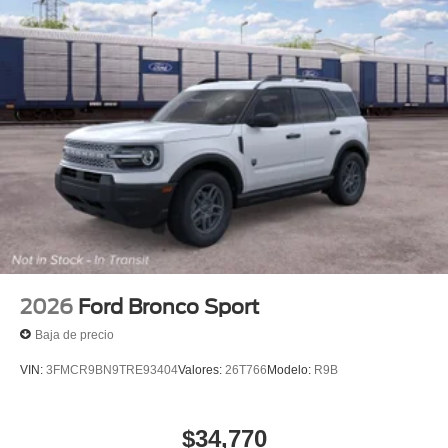
2026
Ford Bronco Sport
Baja de precio
VIN:
3FMCR9BN9TRE93404
Valores:
26T766
Modelo:
R9B
$34,770