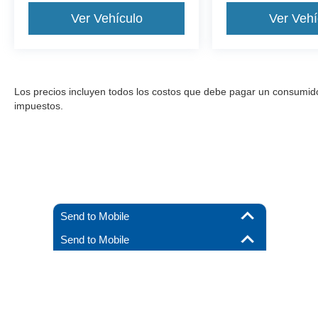
Ver Vehículo
Ver Vehí
Los precios incluyen todos los costos que debe pagar un consumidor, 
impuestos.
Send to Mobile
Send to Mobile
Aunque se han hecho todos los esfuerzos razonables para garantizar l
materiales que aparecen en él, se presentan al usuario "tal cual" sin g
debe pagar un consumidor, excepto los costos de licencia, las tarif
stock), pero pueden estar disponibles para us