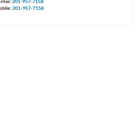
ntas:
201-957-7158
bile:
201-957-7158