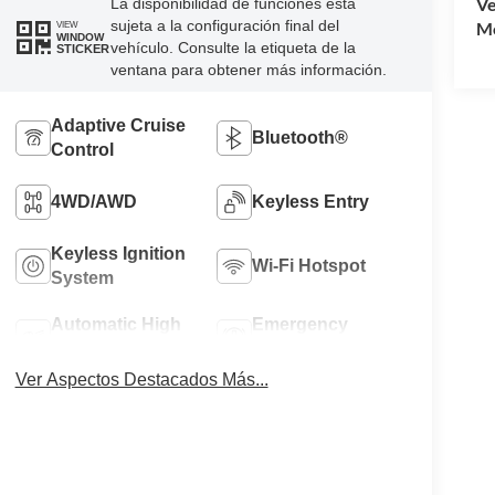
Ve
La disponibilidad de funciones está
sujeta a la configuración final del
Mo
VIEW
WINDOW
vehículo. Consulte la etiqueta de la
STICKER
ventana para obtener más información.
Adaptive Cruise
Bluetooth®
Control
4WD/AWD
Keyless Entry
Keyless Ignition
Wi-Fi Hotspot
System
Automatic High
Emergency
Beams
Brake Assist
Ver Aspectos Destacados Más...