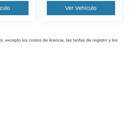
culo
Ver Vehículo
excepto los costos de licencia, las tarifas de registro y los
a precisión de la información contenida en este sitio, no se puede gara
arantía de ningún tipo, ya sea expresa o implícita. Todos los vehículos
as de registro y los impuestos. ‡Los vehículos que se muestran en dife
ted en nuestra ubicación dentro de una fecha razonable desde el mome