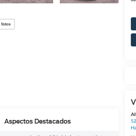
 fotos
V
Al
Aspectos Destacados
52
Ha