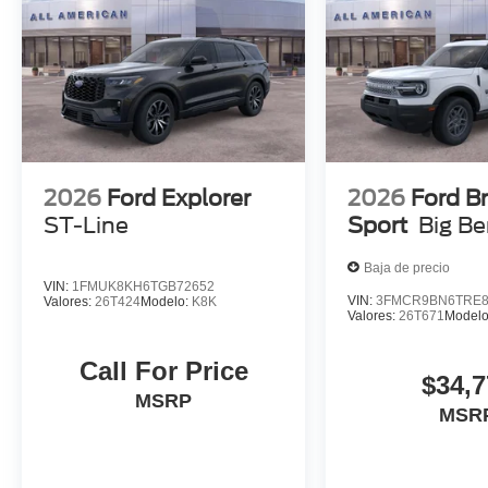
2026
Ford Explorer
2026
Ford B
ST-Line
Sport
Big B
Baja de precio
VIN:
1FMUK8KH6TGB72652
VIN:
3FMCR9BN6TRE8
Valores:
26T424
Modelo:
K8K
Valores:
26T671
Model
Call For Price
$34,7
MSRP
MSR