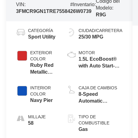
Código del
VIN:
#Inventario:
Modelo:
3FMCR9GN1TRE75584
26W0739
R9G
CATEGORÍA
CIUDAD/CARRETERA
Sport Utility
25/30 MPG
EXTERIOR
MOTOR
COLOR
1.5L EcoBoost®
Ruby Red
with Auto Start-
Metallic
Stop Technology
Tinted
Clearcoat
INTERIOR
CAJA DE CAMBIOS
COLOR
8-Speed
Navy Pier
Automatic
Transmission
MILLAJE
TIPO DE
58
COMBUSTIBLE
Gas