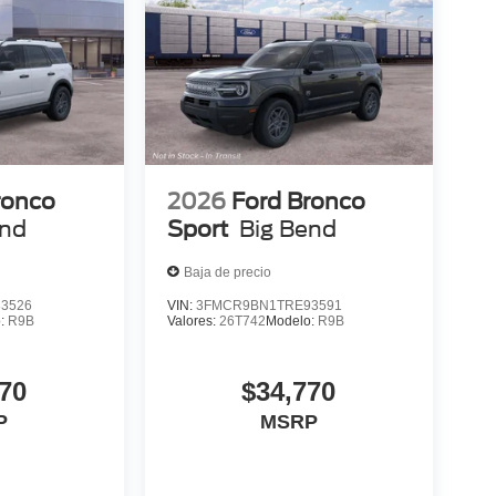
ronco
2026
Ford Bronco
end
Sport
Big Bend
Baja de precio
3526
VIN:
3FMCR9BN1TRE93591
o:
R9B
Valores:
26T742
Modelo:
R9B
70
$34,770
P
MSRP