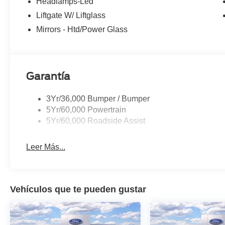
Headlamps-Led
Liftgate W/ Liftglass
Mirrors - Htd/Power Glass
Garantía
3Yr/36,000 Bumper / Bumper
5Yr/60,000 Powertrain
5Yr/60,000 Roadside Assist
Leer Más...
Vehículos que te pueden gustar