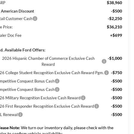
$38,960
SRP
-$500
l American Discount
-$2,250
tail Customer Cash
$36,210
e Price:
+$699
aler Doc Fee
d. Available Ford Offers:
-$1,000
2026 Hispanic Chamber of Commerce Exclusive Cash
Reward
-$750
26 College Student Recognition Exclusive Cash Reward Pgm.
-$500
mpetitive Conquest Bonus Cash
-$500
mpetitive Conquest Bonus Cash
-$500
26 Military Recognition Exclusive Cash Reward
-$500
26 First Responder Recognition Exclusive Cash Reward
-$500
L Renewal
lease Note:
We turn our inventory daily, please check with the
aler to confirm vehicle availability.