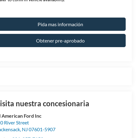
Pida mas información
Obtener pre-aprobado
isita nuestra concesionaria
l American Ford Inc
0 River Street
ckensack
,
NJ
07601-5907