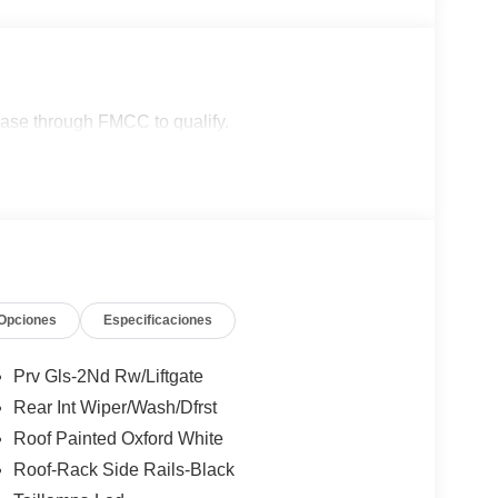
lease through FMCC to qualify.
Opciones
Especificaciones
Prv Gls-2Nd Rw/Liftgate
Rear Int Wiper/Wash/Dfrst
Roof Painted Oxford White
Roof-Rack Side Rails-Black