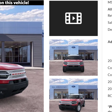
M
Al
Re
Sal
De
Ad
20
Co
Co
20
20
RC
*
P
de