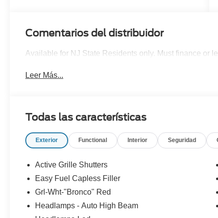
Comentarios del distribuidor
Available for NJ State Residents only. Must finance or 
Leer Más...
Todas las características
Exterior
Functional
Interior
Seguridad
Active Grille Shutters
Easy Fuel Capless Filler
Grl-Wht-"Bronco" Red
Headlamps - Auto High Beam