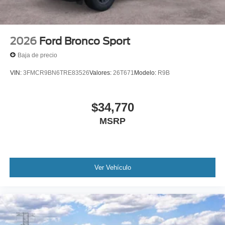
2026
Ford Bronco Sport
Baja de precio
VIN:
3FMCR9BN6TRE83526
Valores:
26T671
Modelo:
R9B
$34,770
MSRP
Ver Vehículo