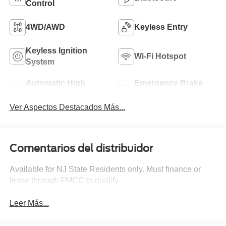
Control
4WD/AWD
Keyless Entry
Keyless Ignition
Wi-Fi Hotspot
System
Automatic High
Emergency Brake
Beams
Assist
Ver Aspectos Destacados Más...
Comentarios del distribuidor
Available for NJ State Residents only. Must finance or
lease through FMCC to qualify.
Leer Más...