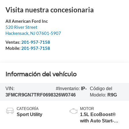
Visita nuestra concesionaria
All American Ford Inc
520 River Street
Hackensack
,
NJ
07601-5907
Ventas:
201-957-7158
Mobile:
201-957-7158
Información del vehículo
VIN:
#Inventario:
IP-
Código del
3FMCR9GN7TRF06983
26W0746
Modelo:
R9G
CATEGORÍA
MOTOR
Sport Utility
1.5L EcoBoost®
with Auto Start-
Stop Technology