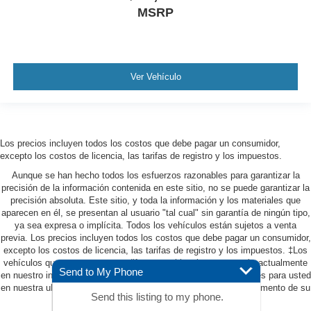
MSRP
Ver Vehículo
Los precios incluyen todos los costos que debe pagar un consumidor,
excepto los costos de licencia, las tarifas de registro y los impuestos.
Aunque se han hecho todos los esfuerzos razonables para garantizar la
precisión de la información contenida en este sitio, no se puede garantizar la
precisión absoluta. Este sitio, y toda la información y los materiales que
aparecen en él, se presentan al usuario "tal cual" sin garantía de ningún tipo,
ya sea expresa o implícita. Todos los vehículos están sujetos a venta
previa. Los precios incluyen todos los costos que debe pagar un consumidor,
excepto los costos de licencia, las tarifas de registro y los impuestos. ‡Los
vehículos que se muestran en diferentes ubicaciones no están actualmente
Send to My Phone
en nuestro inventario (no en stock), pero pueden estar disponibles para usted
en nuestra ubicación dentro de una fecha razonable desde el momento de su
Send this listing to my phone.
solicitud, que no exceda una semana.