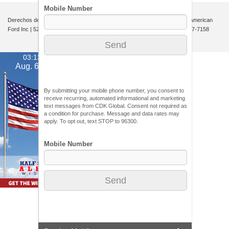
Derechos de autor © 2026
por
DealerOn
|
Mapa del sitio
|
Privacidad
| All American
Ford Inc
|
520 River Street,
Hackensack,
NJ
07601-5907
| Ventas:
201-957-7158
03:13 pm
Aug. 6, 2026
By submitting your mobile phone number, you consent to
receive recurring, automated informational and marketing
text messages from CDK Global. Consent not required as
a condition for purchase. Message and data rates may
apply. To opt out, text STOP to 96300.