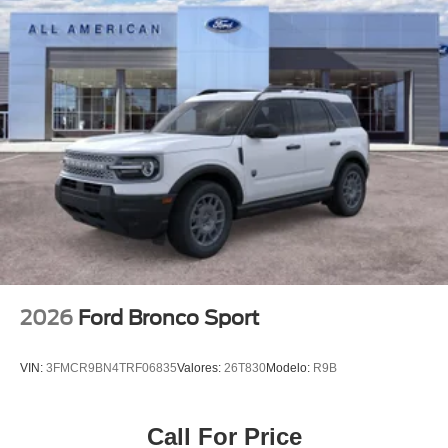
2026
Ford Bronco Sport
VIN:
3FMCR9BN4TRF06835
Valores:
26T830
Modelo:
R9B
Call For Price