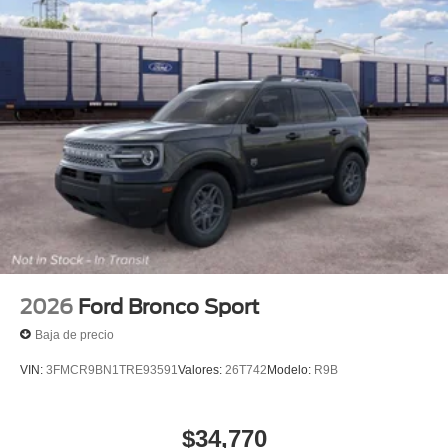
2026
Ford Bronco Sport
Baja de precio
VIN:
3FMCR9BN1TRE93591
Valores:
26T742
Modelo:
R9B
$34,770