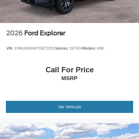
2026
Ford Explorer
VIN:
1FMUK8KH6TGB72652
Valores:
26T424
Modelo:
K8K
Call For Price
MSRP
Ver Vehículo