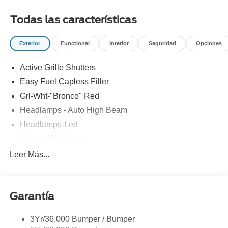
Todas las características
Exterior
Functional
Interior
Seguridad
Opciones
Active Grille Shutters
Easy Fuel Capless Filler
Grl-Wht-"Bronco" Red
Headlamps - Auto High Beam
Headlamps-Led
Liftgate W/ Liftglass
Mirrors - Htd/Power Glass
Leer Más...
Prv Gls-2Nd Rw/Liftgate
Rear Int Wiper/Wash/Dfrst
Garantía
Roof Painted Oxford White
Roof-Rack Side Rails-Black
3Yr/36,000 Bumper / Bumper
Taillamps-Led