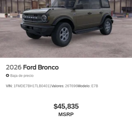
2026
Ford Bronco
Baja de precio
VIN:
1FMDE7BH1TLB04011
Valores:
26T696
Modelo:
E7B
$45,835
MSRP