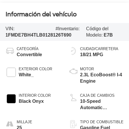
Información del vehículo
VIN:
#Inventario:
Código del
1FMDE7BH4TLB01281
26T690
Modelo:
E7B
CATEGORÍA
CIUDAD/CARRETERA
Convertible
18/21 MPG
EXTERIOR COLOR
MOTOR
White_
2.3L EcoBoost® I-4
Engine
INTERIOR COLOR
CAJA DE CAMBIOS
Black Onyx
10-Speed
Automatic
Transmission
MILLAJE
TIPO DE COMBUSTIBLE
25
Gasoline Fuel