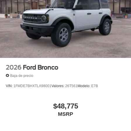
2026
Ford Bronco
Baja de precio
VIN:
1FMDE7BHXTLA98001
Valores:
26T561
Modelo:
E7B
$48,775
MSRP