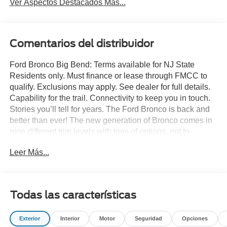
Ver Aspectos Destacados Más...
Comentarios del distribuidor
Ford Bronco Big Bend: Terms available for NJ State
Residents only. Must finance or lease through FMCC to
qualify. Exclusions may apply. See dealer for full details.
Capability for the trail. Connectivity to keep you in touch.
Stories you’ll tell for years. The Ford Bronco is back and
better than ever! The new generation of Bronco comes in
nine different trim levels with tons of options, not to
mention our very own in-house AAF Customs body shop
Leer Más...
where we can customize your Bronco any way you like!
This is the Bronco Big Bend, which comes with standard
features like: Terrain Management System with six
G.O.A.T. Modes (Goes Over Any Type of Terrain), 17-inch
Todas las características
Carbonized Gray-painted aluminum wheels, 32-inch all-
terrain tires, Carbonized Gray grille painted with white
Exterior
Interior
Motor
Seguridad
Opciones
“Bronco” lettering, leather-wrapped steering wheel and