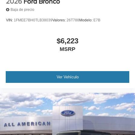
2026
Ford Bronco
Baja de precio
VIN:
1FMEE7BH0TLB38039
Valores:
26T788
Modelo:
E7B
$6,223
MSRP
Ver Vehículo