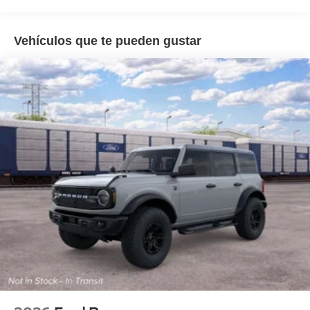
Manual Convertible Top w/Fixed Roll-Over Protection
and Top
Removable Rear Window
Vehículos que te pueden gustar
Swing-Out Rear Cargo Access
Tailgate/Rear Door Lock Included w/Power Door Locks
Tires: P255/75R17 A/T -inc: full size spare tire w/TPMS
Variable Intermittent Wipers
Wheels: 17" Carbonized Gray-Painted Aluminum