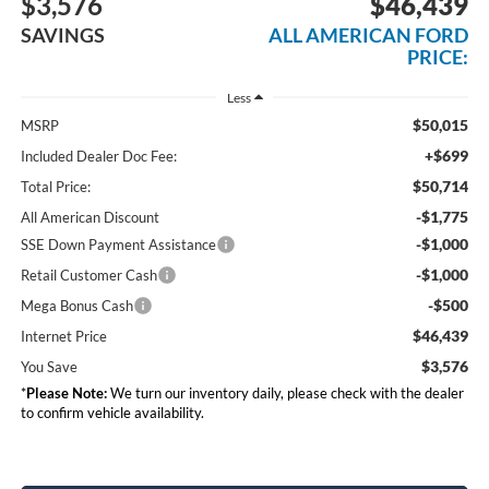
$3,576
$46,439
SAVINGS
ALL AMERICAN FORD
PRICE:
Less
$50,015
MSRP
+$699
Included Dealer Doc Fee:
$50,714
Total Price:
-$1,775
All American Discount
-$1,000
SSE Down Payment Assistance
-$1,000
Retail Customer Cash
-$500
Mega Bonus Cash
$46,439
Internet Price
$3,576
You Save
*
Please Note:
We turn our inventory daily, please check with the dealer
to confirm vehicle availability.