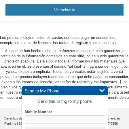
Ver Vehículo
Los precios incluyen todos los costos que debe pagar un consumidor,
excepto los costos de licencia, las tarifas de registro y los impuestos.
Aunque se han hecho todos los esfuerzos razonables para garantizar la
precisión de la información contenida en este sitio, no se puede garantizar la
precisión absoluta. Este sitio, y toda la información y los materiales que
aparecen en él, se presentan al usuario "tal cual" sin garantía de ningún tipo,
ya sea expresa o implícita. Todos los vehículos están sujetos a venta
previa. Los precios incluyen todos los costos que debe pagar un consumidor,
excepto los costos de licencia, las tarifas de registro y los impuestos. ‡Los
vehículos que se muestran en diferentes ubicaciones no están actualmente
Send to My Phone
en nuestro inventario (no en stock), pero pueden estar disponibles para usted
en nuestra ubicación dentro de una fecha razonable desde el momento de su
Send this listing to my phone.
solicitud, que no exceda una semana.
Derechos de autor © 2026
por
DealerOn
|
Mapa del sitio
|
Privacidad
| All American
Ford Inc
|
520 River Street,
Hackensack,
NJ
07601-5907
| Ventas:
201-957-7158