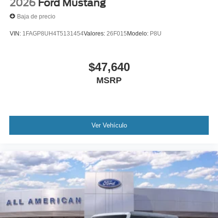
2026
Ford Mustang
Baja de precio
VIN:
1FAGP8UH4T5131454
Valores:
26F015
Modelo:
P8U
$47,640
MSRP
Ver Vehículo