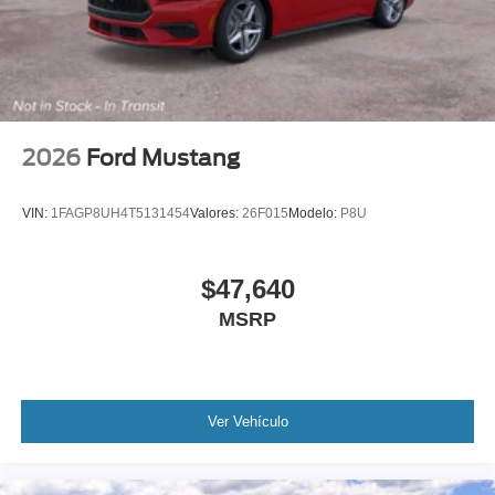
2026
Ford Mustang
VIN:
1FAGP8UH4T5131454
Valores:
26F015
Modelo:
P8U
$47,640
MSRP
Ver Vehículo