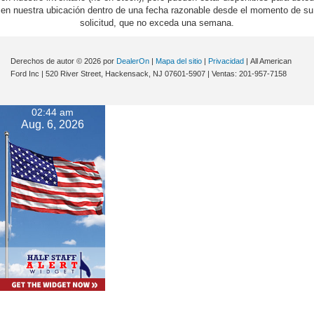
en nuestra ubicación dentro de una fecha razonable desde el momento de su
solicitud, que no exceda una semana.
Derechos de autor © 2026
por
DealerOn
|
Mapa del sitio
|
Privacidad
| All American
Ford Inc
|
520 River Street,
Hackensack,
NJ
07601-5907
| Ventas:
201-957-7158
02:44 am
Aug. 6, 2026