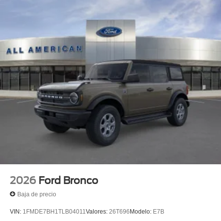
2026
Ford Bronco
Baja de precio
VIN:
1FMDE7BH1TLB04011
Valores:
26T696
Modelo:
E7B