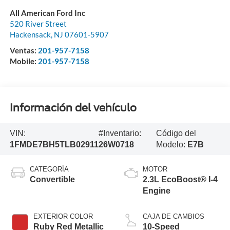
All American Ford Inc
520 River Street
Hackensack
,
NJ
07601-5907
Ventas:
201-957-7158
Mobile:
201-957-7158
Información del vehículo
VIN:
#Inventario:
Código del
1FMDE7BH5TLB02911
26W0718
Modelo:
E7B
CATEGORÍA
MOTOR
Convertible
2.3L EcoBoost® I-4
Engine
EXTERIOR COLOR
CAJA DE CAMBIOS
Ruby Red Metallic
10-Speed