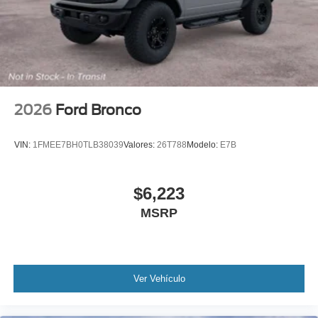
2026
Ford Bronco
VIN:
1FMEE7BH0TLB38039
Valores:
26T788
Modelo:
E7B
$6,223
MSRP
Ver Vehículo