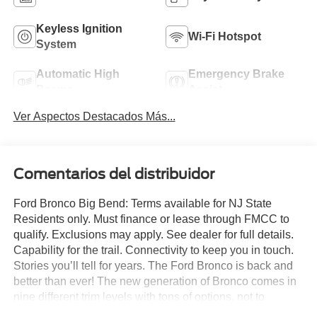
Keyless Ignition
Wi-Fi Hotspot
System
Automatic High
Emergency Brake
Beams
Assist
Ver Aspectos Destacados Más...
Comentarios del distribuidor
Ford Bronco Big Bend: Terms available for NJ State
Residents only. Must finance or lease through FMCC to
qualify. Exclusions may apply. See dealer for full details.
Capability for the trail. Connectivity to keep you in touch.
Stories you’ll tell for years. The Ford Bronco is back and
better than ever! The new generation of Bronco comes in
nine different trim levels with tons of options, not to
mention our very own in-house AAF Customs body shop