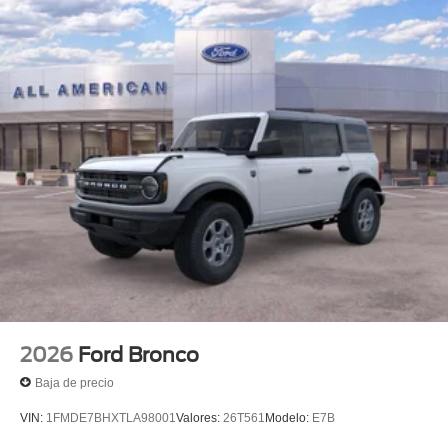
2026
Ford Bronco
Baja de precio
VIN:
1FMDE7BHXTLA98001
Valores:
26T561
Modelo:
E7B