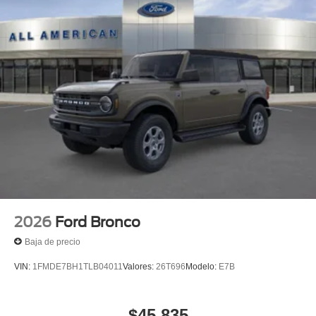
2026
Ford Bronco
Baja de precio
VIN:
1FMDE7BH1TLB04011
Valores:
26T696
Modelo:
E7B
$45,835