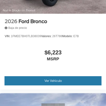
2026
Ford Bronco
Baja de precio
VIN:
1FMEE7BH0TLB38039
Valores:
26T788
Modelo:
E7B
$6,223
MSRP
Ver Vehículo