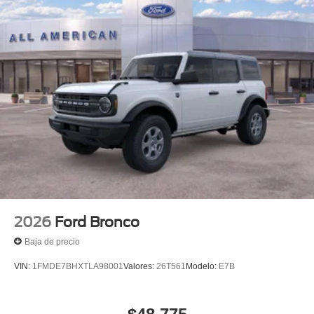
2026
Ford Bronco
Baja de precio
VIN:
1FMDE7BHXTLA98001
Valores:
26T561
Modelo:
E7B