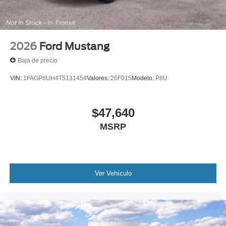
2026
Ford Mustang
Baja de precio
VIN:
1FAGP8UH4T5131454
Valores:
26F015
Modelo:
P8U
$47,640
MSRP
Ver Vehículo