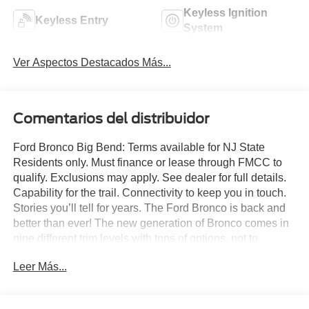
Keyless Ignition
Keyless Entry
System
Ver Aspectos Destacados Más...
Comentarios del distribuidor
Ford Bronco Big Bend: Terms available for NJ State
Residents only. Must finance or lease through FMCC to
qualify. Exclusions may apply. See dealer for full details.
Capability for the trail. Connectivity to keep you in touch.
Stories you’ll tell for years. The Ford Bronco is back and
better than ever! The new generation of Bronco comes in
nine different trim levels with tons of options, not to
mention our very own in-house AAF Customs body shop
Leer Más...
where we can customize your Bronco any way you like!
This is the Bronco Big Bend, which comes with standard
features like: Terrain Management System with six