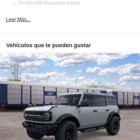
Full-Size Spare Tire Mounted Outside Rear
5Yr/60,000 Roadside Assist
Fully Galvanized Steel Panels
Leer Más...
Headlights-Automatic Highbeams
Manual Convertible Top w/Fixed Roll-Over Protection
and Top
Removable Rear Window
Vehículos que te pueden gustar
Swing-Out Rear Cargo Access
Tailgate/Rear Door Lock Included w/Power Door Locks
Tires: P255/75R17 A/T -inc: full size spare tire w/TPMS
Variable Intermittent Wipers
Wheels: 17" Carbonized Gray-Painted Aluminum