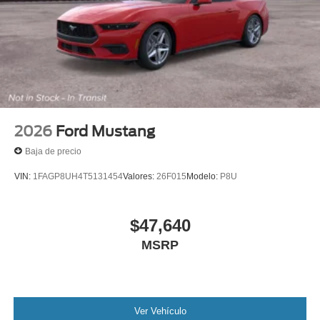
2026
Ford Mustang
Baja de precio
VIN:
1FAGP8UH4T5131454
Valores:
26F015
Modelo:
P8U
$47,640
MSRP
Ver Vehículo