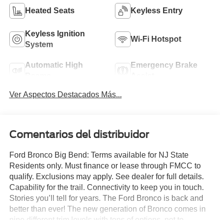
Heated Seats
Keyless Entry
Keyless Ignition
Wi-Fi Hotspot
System
Automatic High
Emergency Brake
Beams
Assist
Ver Aspectos Destacados Más...
Comentarios del distribuidor
Ford Bronco Big Bend: Terms available for NJ State
Residents only. Must finance or lease through FMCC to
qualify. Exclusions may apply. See dealer for full details.
Capability for the trail. Connectivity to keep you in touch.
Stories you’ll tell for years. The Ford Bronco is back and
better than ever! The new generation of Bronco comes in
nine different trim levels with tons of options, not to