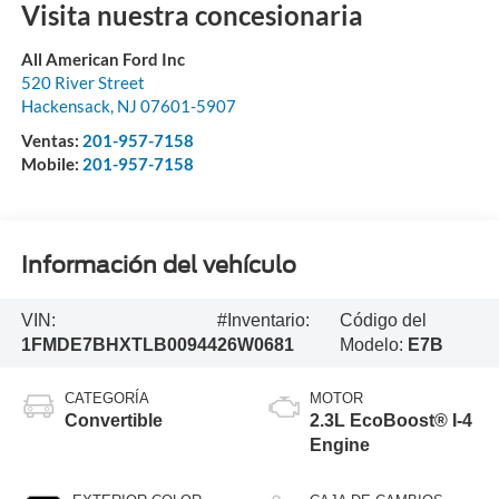
Visita nuestra concesionaria
All American Ford Inc
520 River Street
Hackensack
,
NJ
07601-5907
Ventas:
201-957-7158
Mobile:
201-957-7158
Información del vehículo
VIN:
#Inventario:
Código del
1FMDE7BHXTLB00944
26W0681
Modelo:
E7B
CATEGORÍA
MOTOR
Convertible
2.3L EcoBoost® I-4
Engine