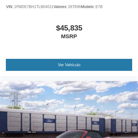
VIN:
1FMDE7BH1TLB04011
Valores:
26T696
Modelo:
E7B
$45,835
MSRP
Ver Vehículo