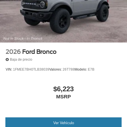
2026
Ford Bronco
Baja de precio
VIN:
1FMEE7BH0TLB38039
Valores:
26T788
Modelo:
E7B
$6,223
MSRP
Ver Vehículo