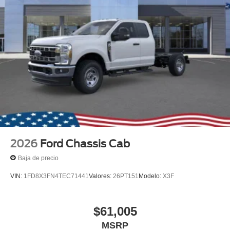
2026
Ford Chassis Cab
Baja de precio
VIN:
1FD8X3FN4TEC71441
Valores:
26PT151
Modelo:
X3F
$61,005
MSRP