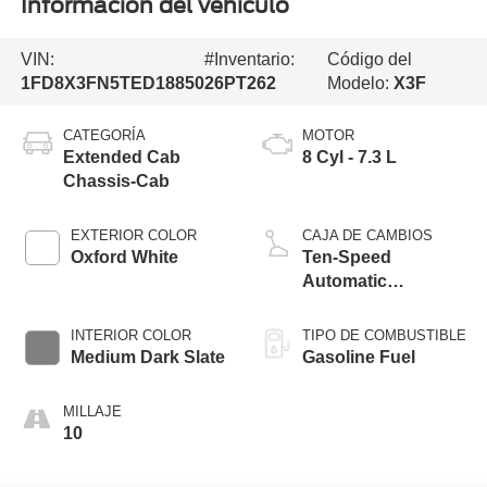
Información del vehículo
VIN:
#Inventario:
Código del
1FD8X3FN5TED18850
26PT262
Modelo:
X3F
CATEGORÍA
MOTOR
Extended Cab
8 Cyl - 7.3 L
Chassis-Cab
EXTERIOR COLOR
CAJA DE CAMBIOS
Oxford White
Ten-Speed
Automatic
Transmission with
Selectable Drive
INTERIOR COLOR
TIPO DE COMBUSTIBLE
Modes
Medium Dark Slate
Gasoline Fuel
MILLAJE
10