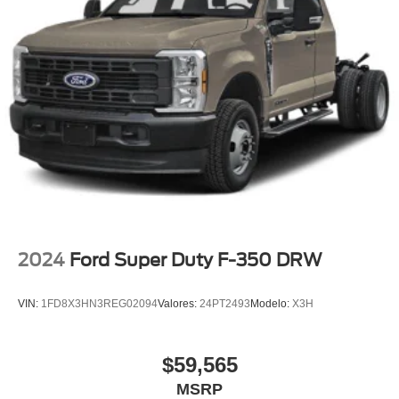
2024
Ford Super Duty F-350 DRW
VIN:
1FD8X3HN3REG02094
Valores:
24PT2493
Modelo:
X3H
$59,565
MSRP