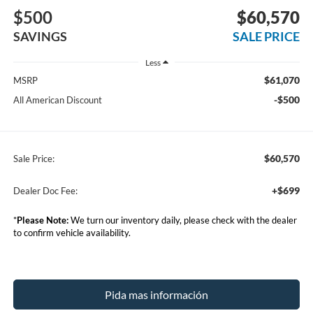
$500
$60,570
SAVINGS
SALE PRICE
Less
$61,070
MSRP
-$500
All American Discount
$60,570
Sale Price:
+$699
Dealer Doc Fee:
*
Please Note:
We turn our inventory daily, please check with the dealer
to confirm vehicle availability.
Pida mas información