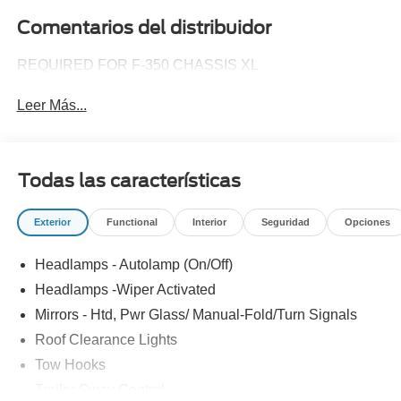
Comentarios del distribuidor
REQUIRED FOR F-350 CHASSIS XL
Leer Más...
Todas las características
Exterior
Functional
Interior
Seguridad
Opciones
Headlamps - Autolamp (On/Off)
Headlamps -Wiper Activated
Mirrors - Htd, Pwr Glass/ Manual-Fold/Turn Signals
Roof Clearance Lights
Tow Hooks
Trailer Sway Control