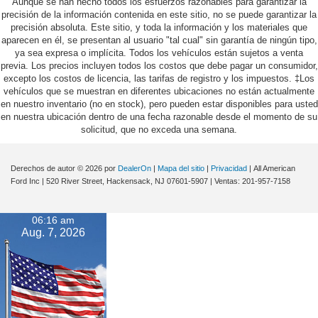
Aunque se han hecho todos los esfuerzos razonables para garantizar la
precisión de la información contenida en este sitio, no se puede garantizar la
precisión absoluta. Este sitio, y toda la información y los materiales que
aparecen en él, se presentan al usuario "tal cual" sin garantía de ningún tipo,
ya sea expresa o implícita. Todos los vehículos están sujetos a venta
previa. Los precios incluyen todos los costos que debe pagar un consumidor,
excepto los costos de licencia, las tarifas de registro y los impuestos. ‡Los
vehículos que se muestran en diferentes ubicaciones no están actualmente
en nuestro inventario (no en stock), pero pueden estar disponibles para usted
en nuestra ubicación dentro de una fecha razonable desde el momento de su
solicitud, que no exceda una semana.
Derechos de autor © 2026
por
DealerOn
|
Mapa del sitio
|
Privacidad
| All American
Ford Inc
|
520 River Street,
Hackensack,
NJ
07601-5907
| Ventas:
201-957-7158
06:16 am
Aug. 7, 2026