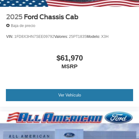
2025
Ford Chassis Cab
Baja de precio
VIN:
1FD8X3HN7SEE09792
Valores:
25PT1835
Modelo:
X3H
$61,970
MSRP
Ver Vehículo