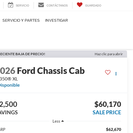
SERVICIO
CONTÁCTANOS
GUARDADO
SERVICIO Y PARTES
INVESTIGAR
ECIENTE BAJA DE PRECIO!
Haz clic para abrir
2026
Ford Chassis Cab
-350® XL
isponible
2,500
$60,170
AVINGS
SALE PRICE
Less
$62,670
SRP