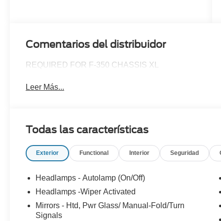
Comentarios del distribuidor
REQUIRED FOR F-350 CHASSIS XL
Leer Más...
Todas las características
Exterior
Functional
Interior
Seguridad
Headlamps - Autolamp (On/Off)
Headlamps -Wiper Activated
Mirrors - Htd, Pwr Glass/ Manual-Fold/Turn
Signals