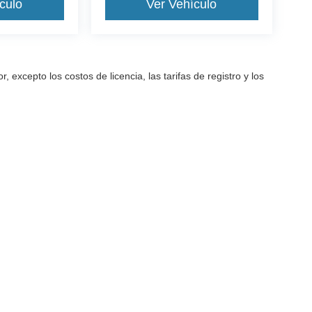
culo
Ver Vehículo
excepto los costos de licencia, las tarifas de registro y los
a precisión de la información contenida en este sitio, no se puede gara
arantía de ningún tipo, ya sea expresa o implícita. Todos los vehículos
as de registro y los impuestos. ‡Los vehículos que se muestran en dife
ted en nuestra ubicación dentro de una fecha razonable desde el mome