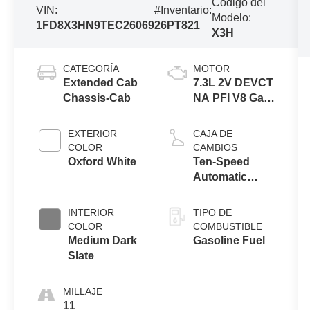
Código del
VIN:
#Inventario:
Modelo:
1FD8X3HN9TEC26069
26PT821
X3H
CATEGORÍA
MOTOR
Extended Cab
7.3L 2V DEVCT
Chassis-Cab
NA PFI V8 Gas
Engine
EXTERIOR
CAJA DE
COLOR
CAMBIOS
Oxford White
Ten-Speed
Automatic
Transmission
with Selectable
INTERIOR
TIPO DE
Drive Modes
COLOR
COMBUSTIBLE
Medium Dark
Gasoline Fuel
Slate
MILLAJE
11