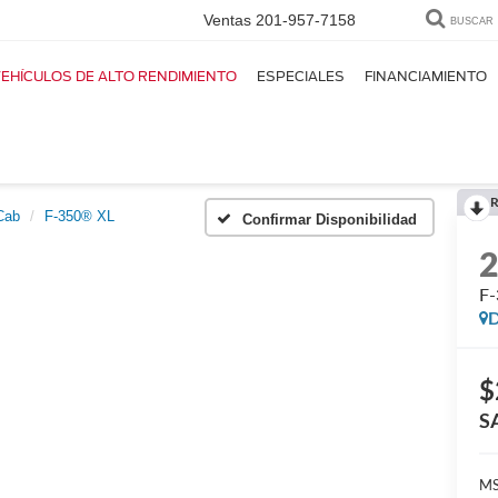
Ventas
201-957-7158
BUSCAR
EHÍCULOS DE ALTO RENDIMIENTO
ESPECIALES
FINANCIAMIENTO
R
Cab
F-350® XL
Confirmar Disponibilidad
F
D
$
S
M