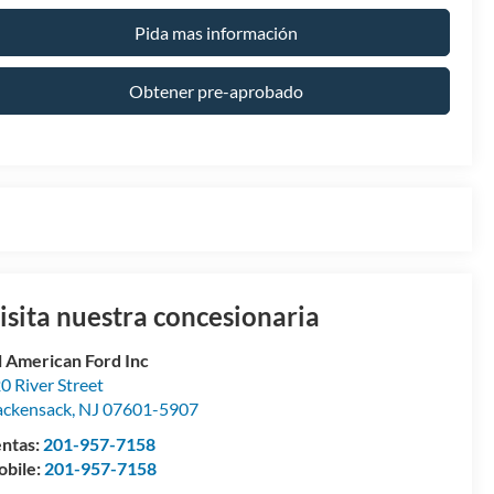
Pida mas información
Obtener pre-aprobado
isita nuestra concesionaria
l American Ford Inc
0 River Street
ckensack
,
NJ
07601-5907
ntas:
201-957-7158
bile:
201-957-7158