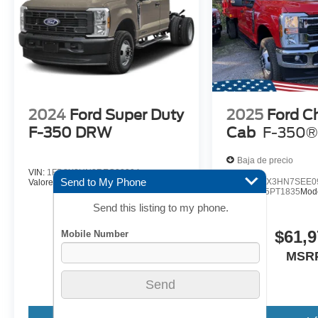
2024
Ford Super Duty
2025
Ford C
F-350 DRW
Cab
F-350®
Baja de precio
VIN:
1FD8X3HN3REG02094
Send to My Phone
VIN:
1FD8X3HN7SEE0
Valores:
24PT2493
Modelo:
X3H
Valores:
25PT1835
Mod
Send this listing to my phone.
$59,565
$61,9
MSRP
MSR