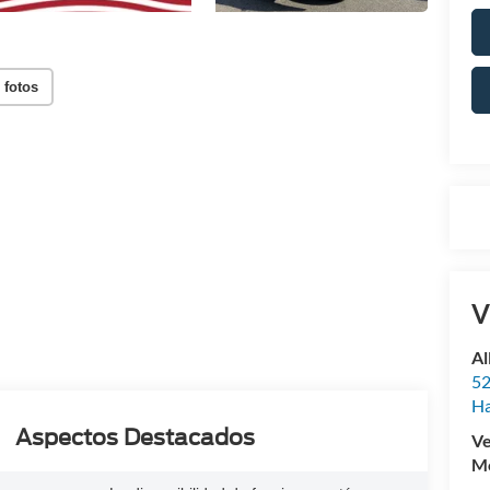
 fotos
V
Al
52
Ha
Aspectos Destacados
Ve
Mo