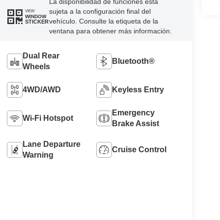
La disponibilidad de funciones está
sujeta a la configuración final del
VIEW
WINDOW
vehículo. Consulte la etiqueta de la
STICKER
ventana para obtener más información.
Dual Rear
Bluetooth®
Wheels
4WD/AWD
Keyless Entry
Emergency
Wi-Fi Hotspot
Brake Assist
Lane Departure
Cruise Control
Warning