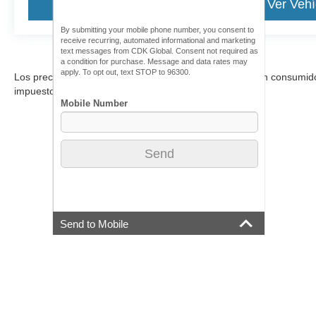
Ver Vehículo
Ver Vehí
By submitting your mobile phone number, you consent to
receive recurring, automated informational and marketing
text messages from CDK Global. Consent not required as
a condition for purchase. Message and data rates may
apply. To opt out, text STOP to 96300.
Los precios incluyen todos los costos que debe pagar un consumidor, 
impuestos.
Send to Mobile
Aunque se han hecho todos los esfuerzos razonables para garantizar l
materiales que aparecen en él, se presentan al usuario "tal cual" sin g
debe pagar un consumidor, excepto los costos de licencia, las tarif
stock), pero pueden estar disponibles para us