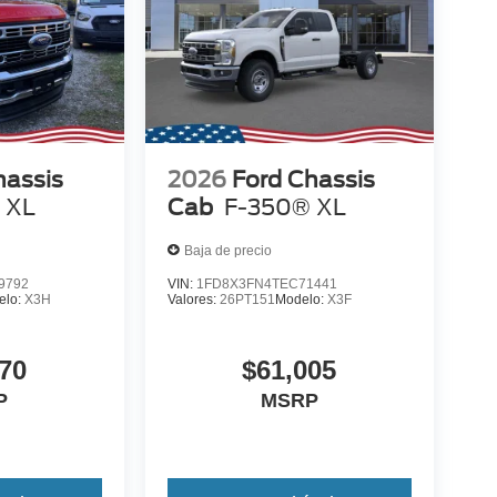
hassis
2026
Ford Chassis
 XL
Cab
F-350® XL
Baja de precio
9792
VIN:
1FD8X3FN4TEC71441
elo:
X3H
Valores:
26PT151
Modelo:
X3F
70
$61,005
P
MSRP