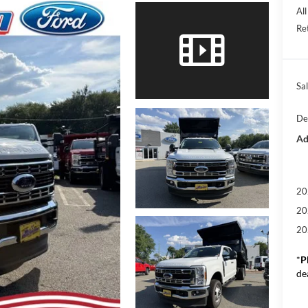
Al
Re
Sal
De
Ad
20
20
20
*
P
de