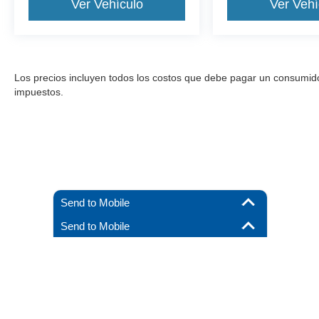
Ver Vehículo
Ver Vehí
Los precios incluyen todos los costos que debe pagar un consumidor, 
impuestos.
Send to Mobile
Send to Mobile
Aunque se han hecho todos los esfuerzos razonables para garantizar l
materiales que aparecen en él, se presentan al usuario "tal cual" sin g
debe pagar un consumidor, excepto los costos de licencia, las tarif
stock), pero pueden estar disponibles para us