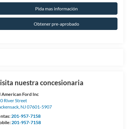
Pida mas información
Obtener pre-aprobado
isita nuestra concesionaria
l American Ford Inc
0 River Street
ckensack
,
NJ
07601-5907
ntas:
201-957-7158
bile:
201-957-7158