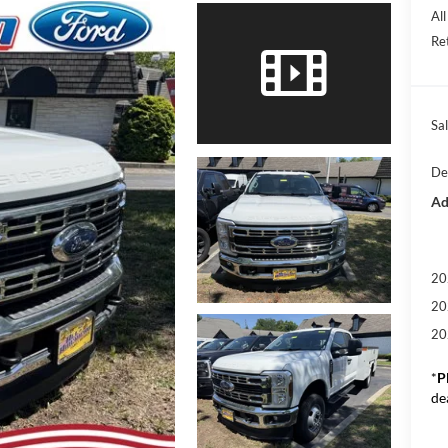
Al
Re
Sal
De
Ad
20
20
20
*
P
de