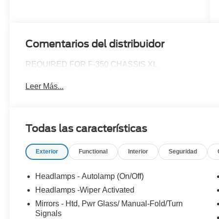
Comentarios del distribuidor
REQUIRED FOR F-350 CHASSIS XL
Leer Más...
Todas las características
Exterior
Functional
Interior
Seguridad
Headlamps - Autolamp (On/Off)
Headlamps -Wiper Activated
Mirrors - Htd, Pwr Glass/ Manual-Fold/Turn
Signals