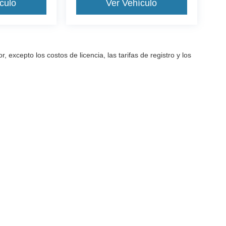
culo
Ver Vehículo
excepto los costos de licencia, las tarifas de registro y los
a precisión de la información contenida en este sitio, no se puede gara
arantía de ningún tipo, ya sea expresa o implícita. Todos los vehículos
as de registro y los impuestos. ‡Los vehículos que se muestran en dife
ted en nuestra ubicación dentro de una fecha razonable desde el mome