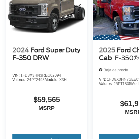
2024
Ford Super Duty
2025
Ford C
F-350 DRW
Cab
F-350®
Baja de precio
VIN:
1FD8X3HN3REG02094
VIN:
1FD8X3HN7SEE0
Valores:
24PT2493
Modelo:
X3H
Valores:
25PT1835
Mod
$59,565
$61,9
MSRP
MSR