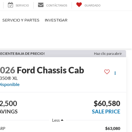
SERVICIO
CONTÁCTANOS
GUARDADO
SERVICIO Y PARTES
INVESTIGAR
ECIENTE BAJA DE PRECIO!
Haz clic para abrir
2026
Ford Chassis Cab
-350® XL
isponible
2,500
$60,580
AVINGS
SALE PRICE
Less
$63,080
SRP