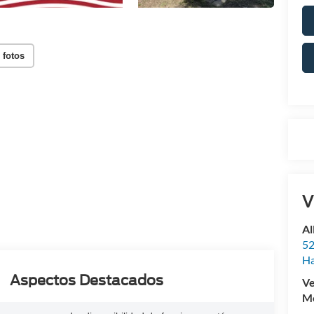
 fotos
V
Al
52
Ha
Aspectos Destacados
Ve
Mo