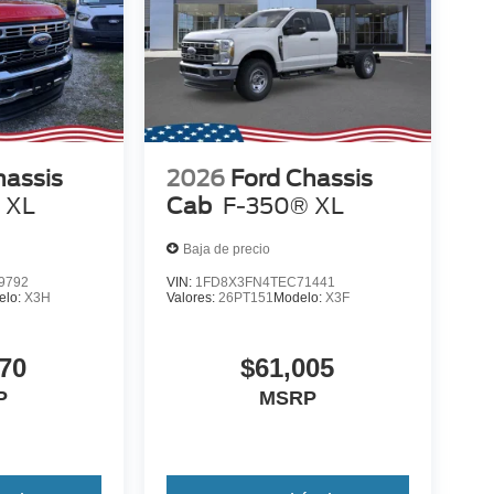
hassis
2026
Ford Chassis
 XL
Cab
F-350® XL
Baja de precio
9792
VIN:
1FD8X3FN4TEC71441
elo:
X3H
Valores:
26PT151
Modelo:
X3F
70
$61,005
P
MSRP