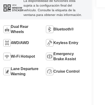
La disponibilidad de funciones está
sujeta a la configuración final del
VIEW
WINDOW
vehículo. Consulte la etiqueta de la
STICKER
ventana para obtener más información.
Dual Rear
Bluetooth®
Wheels
4WD/AWD
Keyless Entry
Emergency
Wi-Fi Hotspot
Brake Assist
Lane Departure
Cruise Control
Warning