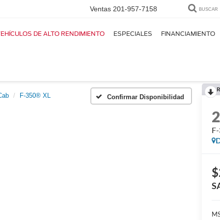
Ventas
201-957-7158
BUSCAR
EHÍCULOS DE ALTO RENDIMIENTO
ESPECIALES
FINANCIAMIENTO
R
Cab
F-350® XL
Confirmar Disponibilidad
F
D
$
S
M