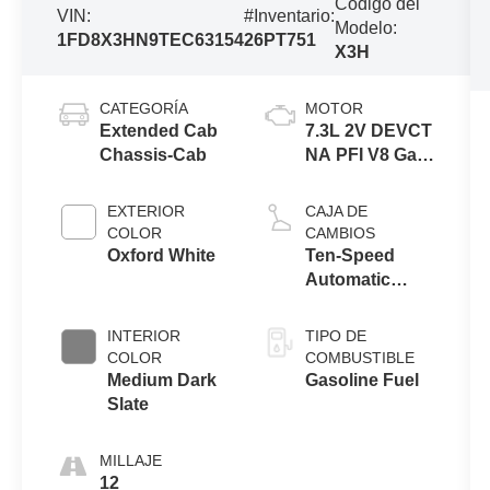
Código del
VIN:
#Inventario:
Modelo:
1FD8X3HN9TEC63154
26PT751
X3H
CATEGORÍA
MOTOR
Extended Cab
7.3L 2V DEVCT
Chassis-Cab
NA PFI V8 Gas
Engine
EXTERIOR
CAJA DE
COLOR
CAMBIOS
Oxford White
Ten-Speed
Automatic
Transmission
with Selectable
INTERIOR
TIPO DE
Drive Modes
COLOR
COMBUSTIBLE
Medium Dark
Gasoline Fuel
Slate
MILLAJE
12