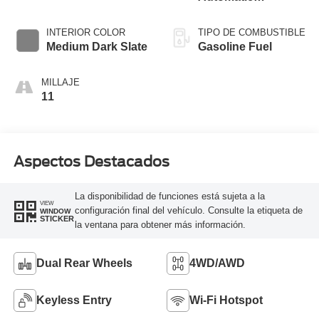
Transmission with
Selectable Drive
INTERIOR COLOR
TIPO DE COMBUSTIBLE
Modes
Medium Dark Slate
Gasoline Fuel
MILLAJE
11
Aspectos Destacados
La disponibilidad de funciones está sujeta a la
VIEW
configuración final del vehículo. Consulte la etiqueta de
WINDOW
STICKER
la ventana para obtener más información.
Dual Rear Wheels
4WD/AWD
Keyless Entry
Wi-Fi Hotspot