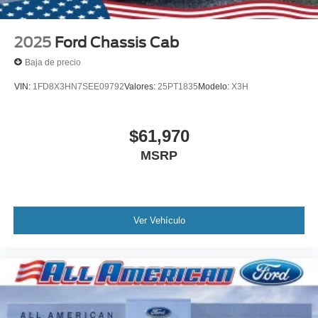
2025
Ford Chassis Cab
Baja de precio
VIN:
1FD8X3HN7SEE09792
Valores:
25PT1835
Modelo:
X3H
$61,970
MSRP
Ver Vehículo