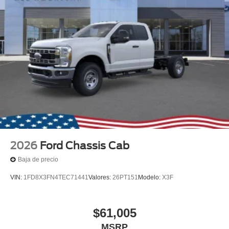
2026
Ford Chassis Cab
Baja de precio
VIN:
1FD8X3FN4TEC71441
Valores:
26PT151
Modelo:
X3F
$61,005
MSRP