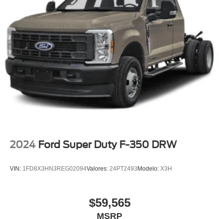
2024
Ford Super Duty F-350 DRW
VIN:
1FD8X3HN3REG02094
Valores:
24PT2493
Modelo:
X3H
$59,565
MSRP