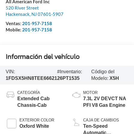
All American Ford Inc
520 River Street
Hackensack
,
NJ
07601-5907
Ventas:
201-957-7158
Mobile:
201-957-7158
Información del vehículo
VIN:
#Inventario:
Código del
1FDSX5HN8TEE66621
26PT1535
Modelo:
X5H
CATEGORÍA
MOTOR
Extended Cab
7.3L 2V DEVCT NA
Chassis-Cab
PFI V8 Gas Engine
EXTERIOR COLOR
CAJA DE CAMBIOS
Oxford White
Ten-Speed
Automatic