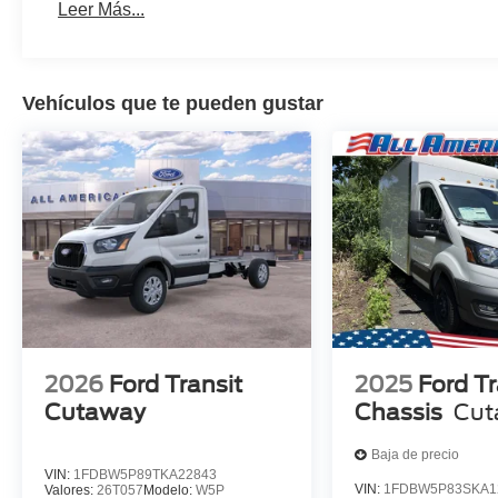
Leer Más...
Vehículos que te pueden gustar
2026
Ford Transit
2025
Ford Tr
Cutaway
Chassis
Cut
Baja de precio
VIN:
1FDBW5P89TKA22843
VIN:
1FDBW5P83SKA1
Valores:
26T057
Modelo:
W5P