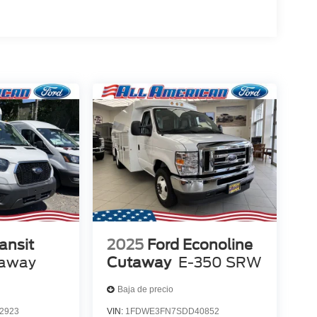
ansit
2025
Ford Econoline
away
Cutaway
E-350 SRW
Baja de precio
2923
VIN:
1FDWE3FN7SDD40852