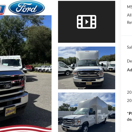
M
Al
Re
Sal
De
Ad
20
20
*
P
de