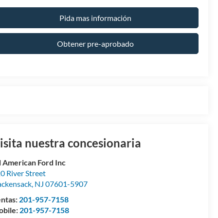
Pida mas información
Obtener pre-aprobado
isita nuestra concesionaria
l American Ford Inc
0 River Street
ckensack
,
NJ
07601-5907
ntas:
201-957-7158
bile:
201-957-7158