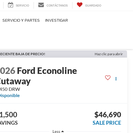
SERVICIO
CONTÁCTANOS
GUARDADO
SERVICIO Y PARTES
INVESTIGAR
ECIENTE BAJA DE PRECIO!
Haz clic para abrir
2026
Ford Econoline
Cutaway
-450 DRW
isponible
1,500
$46,690
AVINGS
SALE PRICE
Less