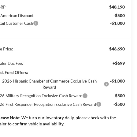
$48,190
SRP
-$500
l American Discount
-$1,000
tail Customer Cash
$46,690
e Price:
+$699
aler Doc Fee:
d. Ford Offers:
-$1,000
2026 Hispanic Chamber of Commerce Exclusive Cash
Reward
-$500
26 Military Recognition Exclusive Cash Reward
-$500
26 First Responder Recognition Exclusive Cash Reward
lease Note:
We turn our inventory daily, please check with the
aler to confirm vehicle availability.