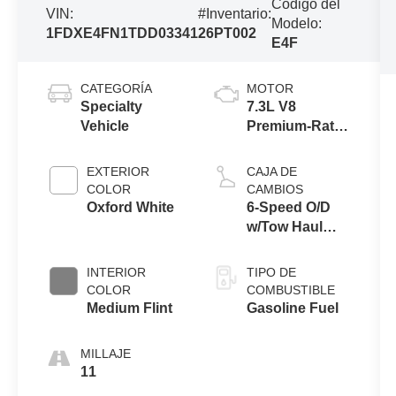
Código del
VIN:
#Inventario:
Modelo:
1FDXE4FN1TDD03341
26PT002
E4F
CATEGORÍA
MOTOR
Specialty
7.3L V8
Vehicle
Premium-Rated
Engine
EXTERIOR
CAJA DE
COLOR
CAMBIOS
Oxford White
6-Speed O/D
w/Tow Haul
transmission
INTERIOR
TIPO DE
COLOR
COMBUSTIBLE
Medium Flint
Gasoline Fuel
MILLAJE
11