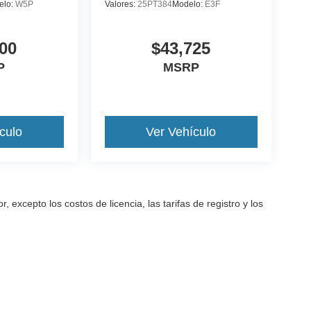
elo:
W5P
Valores:
25PT384
Modelo:
E3F
00
$43,725
P
MSRP
culo
Ver Vehículo
excepto los costos de licencia, las tarifas de registro y los