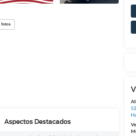
 fotos
V
Al
52
Ha
Aspectos Destacados
Ve
Mo