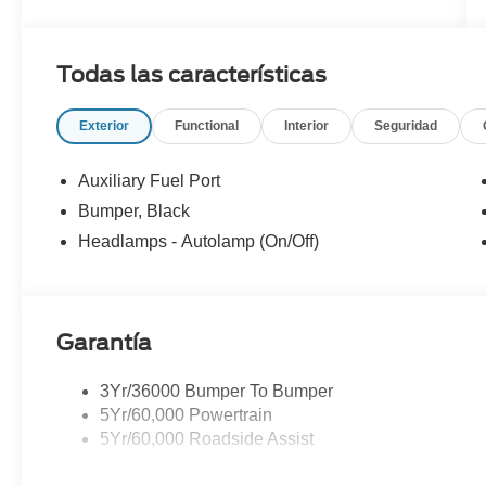
Todas las características
Exterior
Functional
Interior
Seguridad
Auxiliary Fuel Port
Bumper, Black
Headlamps - Autolamp (On/Off)
Garantía
3Yr/36000 Bumper To Bumper
5Yr/60,000 Powertrain
5Yr/60,000 Roadside Assist