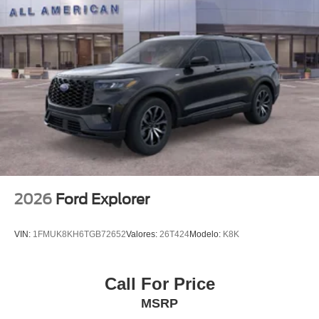
2026
Ford Explorer
VIN:
1FMUK8KH6TGB72652
Valores:
26T424
Modelo:
K8K
Call For Price
MSRP