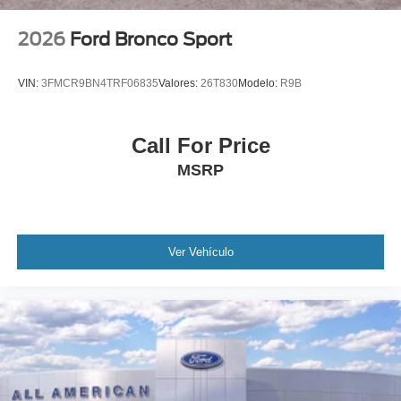
2026
Ford Bronco Sport
VIN:
3FMCR9BN4TRF06835
Valores:
26T830
Modelo:
R9B
Call For Price
MSRP
Ver Vehículo