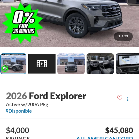
1
/
23
2026
Ford Explorer
Active w/200A Pkg
Disponible
$4,000
$45,080
SAVINGS
ALL AMERICAN FORD