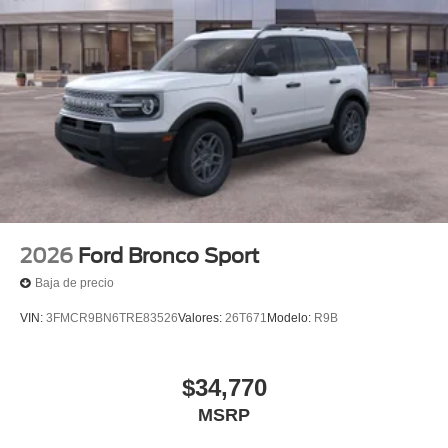
2026
Ford Bronco Sport
Baja de precio
VIN:
3FMCR9BN6TRE83526
Valores:
26T671
Modelo:
R9B
$34,770
MSRP