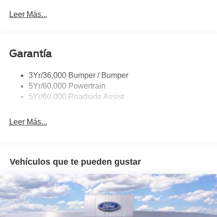
Privacy Glass - Rear Doors
Leer Más...
Rear Spoiler, Body Color
Roof-Rack Side Rails-Black
Taillamps-Led
Garantía
Trailer Sway Control
3Yr/36,000 Bumper / Bumper
Variable Interval Wipers
5Yr/60,000 Powertrain
5Yr/60,000 Roadside Assist
Leer Más...
Vehículos que te pueden gustar