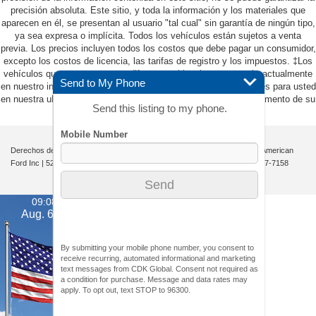
precisión absoluta. Este sitio, y toda la información y los materiales que
aparecen en él, se presentan al usuario "tal cual" sin garantía de ningún tipo,
ya sea expresa o implícita. Todos los vehículos están sujetos a venta
previa. Los precios incluyen todos los costos que debe pagar un consumidor,
excepto los costos de licencia, las tarifas de registro y los impuestos. ‡Los
vehículos que se muestran en diferentes ubicaciones no están actualmente
Send to My Phone
en nuestro inventario (no en stock), pero pueden estar disponibles para usted
en nuestra ubicación dentro de una fecha razonable desde el momento de su
Send this listing to my phone.
solicitud, que no exceda una semana.
Derechos de autor © 2026
por
DealerOn
|
Mapa del sitio
|
Privacidad
| All American
Ford Inc
|
520 River Street,
Hackensack,
NJ
07601-5907
| Ventas:
201-957-7158
09:08 pm
Aug. 6, 2026
By submitting your mobile phone number, you consent to
receive recurring, automated informational and marketing
text messages from CDK Global. Consent not required as
a condition for purchase. Message and data rates may
apply. To opt out, text STOP to 96300.