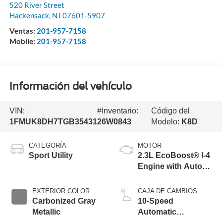
520 River Street
Hackensack
,
NJ
07601-5907
Ventas:
201-957-7158
Mobile:
201-957-7158
Información del vehículo
VIN:
#Inventario:
Código del
1FMUK8DH7TGB35431
26W0843
Modelo:
K8D
CATEGORÍA
MOTOR
Sport Utility
2.3L EcoBoost® I-4
Engine with Auto
Start-Stop
Technology
EXTERIOR COLOR
CAJA DE CAMBIOS
Carbonized Gray
10-Speed
Metallic
Automatic