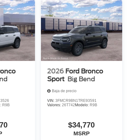
ronco
2026
Ford Bronco
end
Sport
Big Bend
Baja de precio
3526
VIN:
3FMCR9BN1TRE93591
o:
R9B
Valores:
26T742
Modelo:
R9B
70
$34,770
P
MSRP