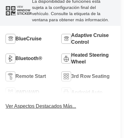
La disponibilidad de funciones está
sujeta a la configuración final del
VIEW
WINDOW
vehículo. Consulte la etiqueta de la
STICKER
ventana para obtener más información.
Adaptive Cruise
BlueCruise
Control
Heated Steering
Bluetooth®
Wheel
Remote Start
3rd Row Seating
4WD/AWD
Android Auto
Ver Aspectos Destacados Más...