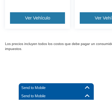
Ver Vehículo
Ver Vehí
Los precios incluyen todos los costos que debe pagar un consumidor, 
impuestos.
Send to Mobile
Send to Mobile
Aunque se han hecho todos los esfuerzos razonables para garantizar l
materiales que aparecen en él, se presentan al usuario "tal cual" sin g