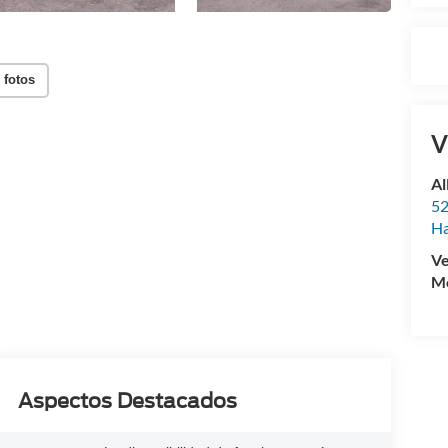
 fotos
V
Al
52
Ha
Ve
Mo
Aspectos Destacados