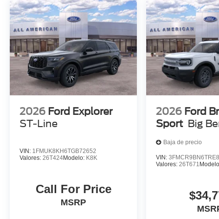
2026
Ford Explorer
2026
Ford B
ST-Line
Sport
Big B
Baja de precio
VIN:
1FMUK8KH6TGB72652
VIN:
3FMCR9BN6TRE8
Valores:
26T424
Modelo:
K8K
Valores:
26T671
Model
Call For Price
$34,7
MSRP
MSR