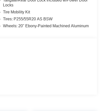
Tailgate/Rear Door Lock Included w/Power Door
Locks
Tire Mobility Kit
Tires: P255/55R20 AS BSW
Wheels: 20" Ebony-Painted Machined Aluminum