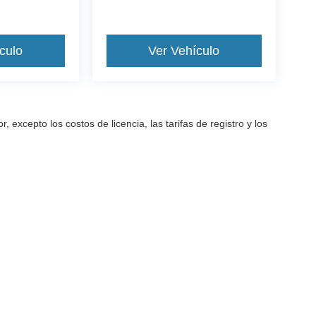
culo
Ver Vehículo
excepto los costos de licencia, las tarifas de registro y los
a precisión de la información contenida en este sitio, no se puede gara
arantía de ningún tipo, ya sea expresa o implícita. Todos los vehículos