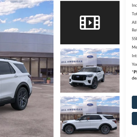
In
Tot
Al
Re
SS
Me
Int
Yo
*
P
de