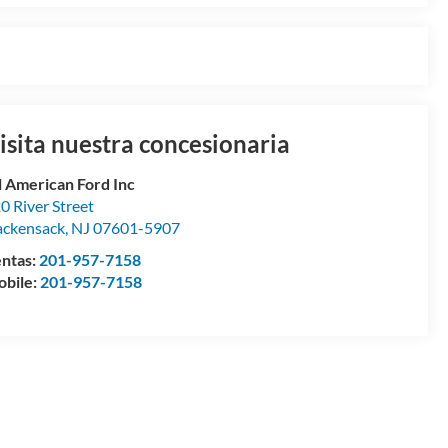
isita nuestra concesionaria
l American Ford Inc
0 River Street
ckensack
,
NJ
07601-5907
ntas:
201-957-7158
bile:
201-957-7158