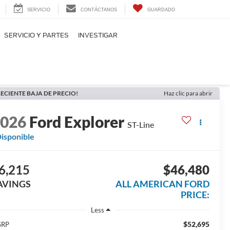
SERVICIO
CONTÁCTANOS
GUARDADO
SERVICIO Y PARTES
INVESTIGAR
ECIENTE BAJA DE PRECIO!
Haz clic para abrir
2026
Ford Explorer
ST-Line
isponible
6,215
$46,480
AVINGS
ALL AMERICAN FORD
PRICE:
Less
$52,695
SRP