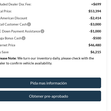
+$699
cluded Dealer Doc Fee:
$53,394
al Price:
-$2,414
l American Discount
-$3,000
tail Customer Cash
-$1,000
E Down Payment Assistance
-$500
ga Bonus Cash
$46,480
ernet Price
$6,215
u Save
lease Note:
We turn our inventory daily, please check with the
aler to confirm vehicle availability.
Pida mas información
Obtener pre-aprobado