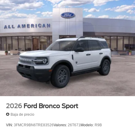
2026
Ford Bronco Sport
Baja de precio
VIN:
3FMCR9BN6TRE83526
Valores:
26T671
Modelo:
R9B