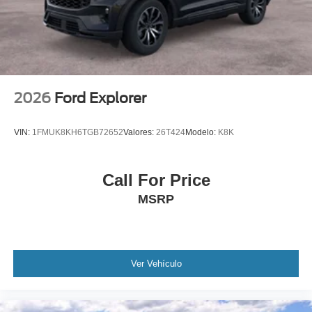
2026
Ford Explorer
VIN:
1FMUK8KH6TGB72652
Valores:
26T424
Modelo:
K8K
Call For Price
MSRP
Ver Vehículo