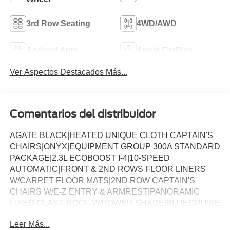
3rd Row Seating
4WD/AWD
Android Auto
Apple CarPlay
Ver Aspectos Destacados Más...
Comentarios del distribuidor
AGATE BLACK|HEATED UNIQUE CLOTH CAPTAIN'S
CHAIRS|ONYX|EQUIPMENT GROUP 300A STANDARD
PACKAGE|2.3L ECOBOOST I-4|10-SPEED
AUTOMATIC|FRONT & 2ND ROWS FLOOR LINERS
W/CARPET FLOOR MATS|2ND ROW CAPTAIN'S
CHAIRS W/E-Z ENTRY & ARMREST|PANORAMIC
FIXED GLASS ROOF W/POWER SHADE|BLUECRUISE
(EQUIPMENT + 1-YEAR + 90-DAY
Leer Más...
PLAN)|SECURICODE KEYLESS ENTRY