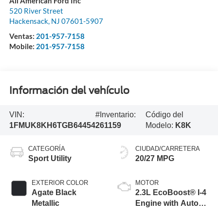
All American Ford Inc
520 River Street
Hackensack
,
NJ
07601-5907
Ventas:
201-957-7158
Mobile:
201-957-7158
Información del vehículo
VIN:
#Inventario:
Código del
1FMUK8KH6TGB64454
261159
Modelo:
K8K
CATEGORÍA
CIUDAD/CARRETERA
Sport Utility
20/27 MPG
EXTERIOR COLOR
MOTOR
Agate Black
2.3L EcoBoost® I-4
Metallic
Engine with Auto
Start-Stop