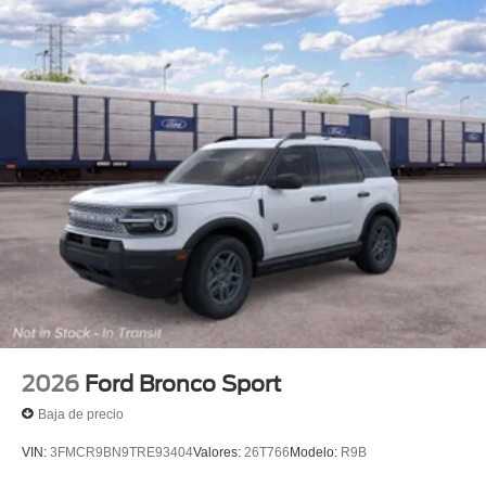
2026
Ford Bronco Sport
Baja de precio
VIN:
3FMCR9BN9TRE93404
Valores:
26T766
Modelo:
R9B