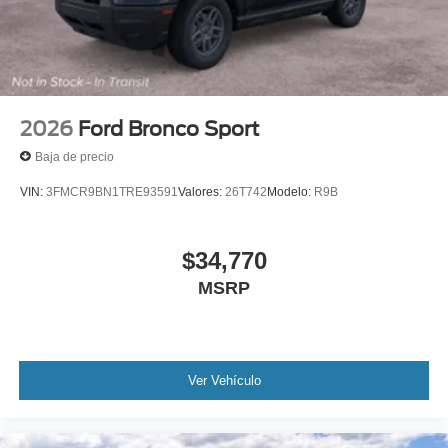
2026
Ford Bronco Sport
Baja de precio
VIN:
3FMCR9BN1TRE93591
Valores:
26T742
Modelo:
R9B
$34,770
MSRP
Ver Vehículo