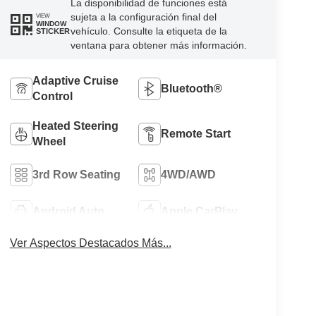
La disponibilidad de funciones está
sujeta a la configuración final del
VIEW
WINDOW
vehículo. Consulte la etiqueta de la
STICKER
ventana para obtener más información.
Adaptive Cruise
Bluetooth®
Control
Heated Steering
Remote Start
Wheel
3rd Row Seating
4WD/AWD
Android Auto
Apple CarPlay
Ver Aspectos Destacados Más...