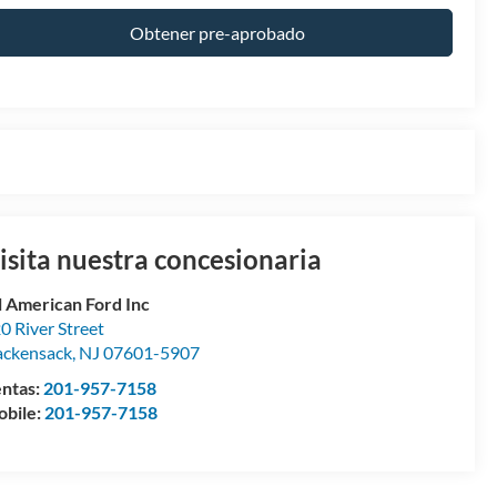
Obtener pre-aprobado
isita nuestra concesionaria
l American Ford Inc
0 River Street
ckensack
,
NJ
07601-5907
ntas:
201-957-7158
bile:
201-957-7158