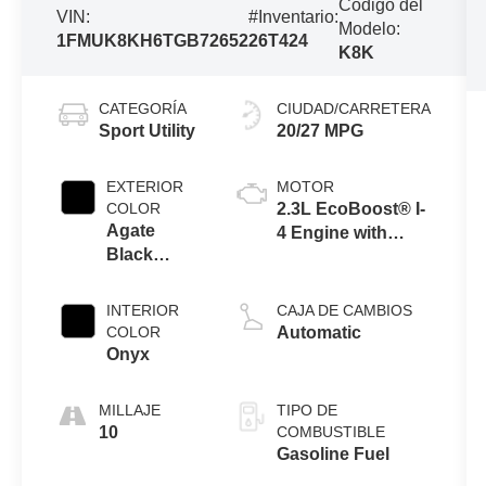
Código del
VIN:
#Inventario:
Modelo:
1FMUK8KH6TGB72652
26T424
K8K
CATEGORÍA
CIUDAD/CARRETERA
Sport Utility
20/27 MPG
EXTERIOR
MOTOR
COLOR
2.3L EcoBoost® I-
Agate
4 Engine with
Black
Auto Start-Stop
Metallic
Technology
INTERIOR
CAJA DE CAMBIOS
COLOR
Automatic
Onyx
MILLAJE
TIPO DE
10
COMBUSTIBLE
Gasoline Fuel