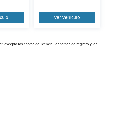
culo
Ver Vehículo
excepto los costos de licencia, las tarifas de registro y los
a precisión de la información contenida en este sitio, no se puede gara
arantía de ningún tipo, ya sea expresa o implícita. Todos los vehículos