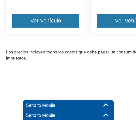
Ver Vehículo
Ver Vehí
Los precios incluyen todos los costos que debe pagar un consumidor, 
impuestos.
Send to Mobile
Send to Mobile
Aunque se han hecho todos los esfuerzos razonables para garantizar l
materiales que aparecen en él, se presentan al usuario "tal cual" sin g