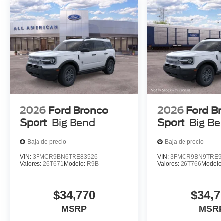
2026
Ford Bronco
2026
Ford B
Sport
Big Bend
Sport
Big B
Baja de precio
Baja de precio
VIN:
3FMCR9BN6TRE83526
VIN:
3FMCR9BN9TRE9
Valores:
26T671
Modelo:
R9B
Valores:
26T766
Model
$34,770
$34,7
MSRP
MSR