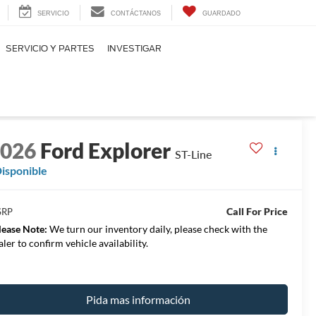
SERVICIO
CONTÁCTANOS
GUARDADO
SERVICIO Y PARTES
INVESTIGAR
2026
Ford Explorer
ST-Line
isponible
Call For Price
SRP
lease Note:
We turn our inventory daily, please check with the
aler to confirm vehicle availability.
Pida mas información