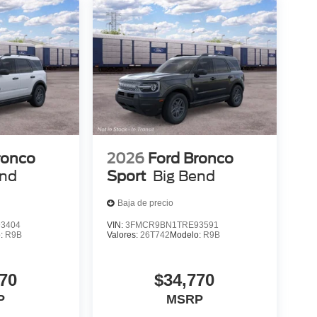
ronco
2026
Ford Bronco
end
Sport
Big Bend
Baja de precio
3404
VIN:
3FMCR9BN1TRE93591
o:
R9B
Valores:
26T742
Modelo:
R9B
70
$34,770
P
MSRP