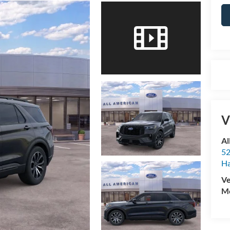
V
Al
52
Ha
Ve
Mo