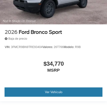
2026
Ford Bronco Sport
Baja de precio
VIN:
3FMCR9BN9TRE93404
Valores:
26T766
Modelo:
R9B
$34,770
MSRP
Ver Vehículo