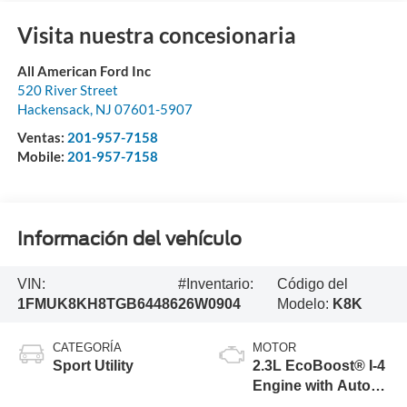
Visita nuestra concesionaria
All American Ford Inc
520 River Street
Hackensack
,
NJ
07601-5907
Ventas:
201-957-7158
Mobile:
201-957-7158
Información del vehículo
VIN:
#Inventario:
Código del
1FMUK8KH8TGB64486
26W0904
Modelo:
K8K
CATEGORÍA
MOTOR
Sport Utility
2.3L EcoBoost® I-4
Engine with Auto
Start-Stop