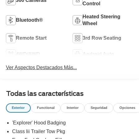
360 Cameras
Control
Heated Steering
Bluetooth®
Wheel
Remote Start
3rd Row Seating
4WD/AWD
Android Auto
Ver Aspectos Destacados Más...
Todas las características
Exterior
Functional
Interior
Seguridad
Opciones
'Explorer' Hood Badging
Class Iii Trailer Tow Pkg