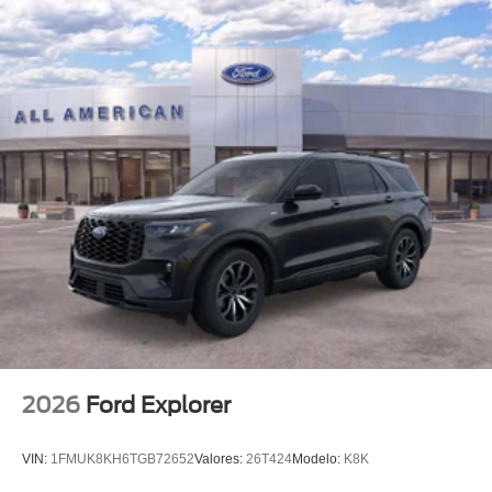
2026
Ford Explorer
VIN:
1FMUK8KH6TGB72652
Valores:
26T424
Modelo:
K8K