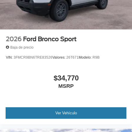
2026
Ford Bronco Sport
Baja de precio
VIN:
3FMCR9BN6TRE83526
Valores:
26T671
Modelo:
R9B
$34,770
MSRP
Ver Vehículo