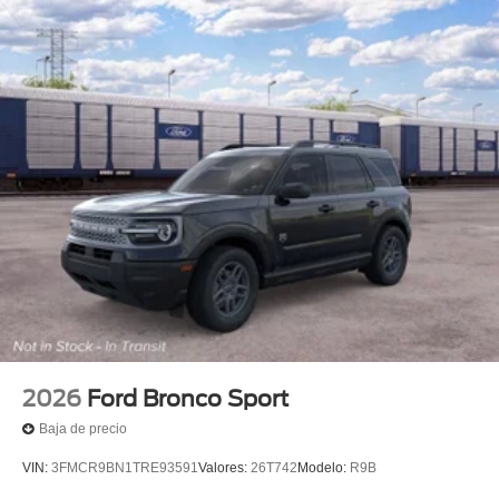
2026
Ford Bronco Sport
Baja de precio
VIN:
3FMCR9BN1TRE93591
Valores:
26T742
Modelo:
R9B