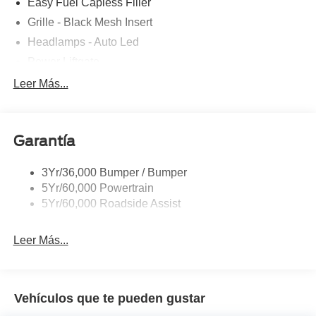
Easy Fuel Capless Filler
Grille - Black Mesh Insert
Headlamps - Auto Led
Power Liftgate
Privacy Glass - Rear Doors
Leer Más...
Roof-Rack Side Rails-Black
Taillamps/Fog Lamps - Led
Garantía
Trailer Sway Control
Unique St-Line Badging
3Yr/36,000 Bumper / Bumper
Variable Interval Wipers
5Yr/60,000 Powertrain
5Yr/60,000 Roadside Assist
Leer Más...
Vehículos que te pueden gustar