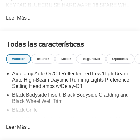
KEYPAD|BLUECRUISE HARDWARE|18 SPARE WHL
AND JACK KIT|CONN PKG: 1 TIME 7YR|FRONT
Leer Más...
LICENSE PLATE BRACKET|50 STATE
EMISSIONS|FUEL CHARGE|ADVERTISING
ASESSMENT
Todas las características
Exterior
Interior
Motor
Seguridad
Opciones
Autolamp Auto On/Off Reflector Led Low/High Beam
Auto High-Beam Daytime Running Lights Preference
Setting Headlamps w/Delay-Off
Black Bodyside Insert, Black Bodyside Cladding and
Black Wheel Well Trim
Black Grille
Black Power Heated Side Mirrors w/Manual Folding
Leer Más...
Black Side Windows Trim, Black Front Windshield Trim
and Black Rear Window Trim