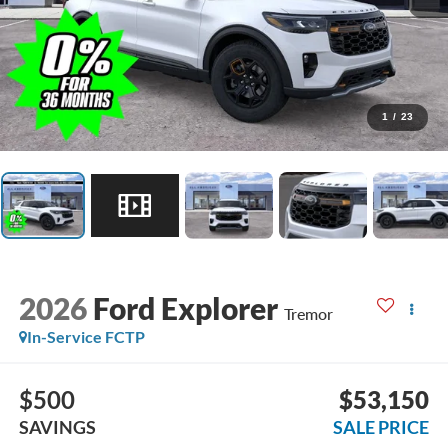
1
/
23
2026
Ford Explorer
Tremor
In-Service FCTP
$500
$53,150
SAVINGS
SALE PRICE