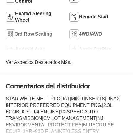
Control
Heated Steering
Remote Start
Wheel
3rd Row Seating
4WD/AWD
Android Auto
Apple CarPlay
Ver Aspectos Destacados Más...
Comentarios del distribuidor
STAR WHITE MET TRI-COAT|MIKO INSERTS|ONYX
INTERIOR|PREFERRED EQUIPMENT PKG.|2.3L
ECOBOOST I-4 ENGINE|10-SPEED AUTO
TRANSMISSION|CV LOT MANAGEMENT|NJ
ENVIRONMENTAL PROTECT FEE|BLUECRUISE
EQUIP: 1YR+90D PLAN|KEYLESS ENTRY