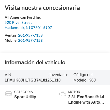
Visita nuestra concesionaria
All American Ford Inc
520 River Street
Hackensack
,
NJ
07601-5907
Ventas:
201-957-7158
Mobile:
201-957-7158
Información del vehículo
VIN:
#Inventario:
Código del
1FMUK8JH1TGB74181
261310
Modelo:
K8J
CATEGORÍA
MOTOR
Sport Utility
2.3L EcoBoost® I-4
Engine with Auto
Start-Stop