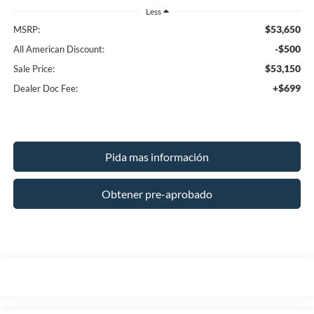
Less
$53,650
MSRP:
-$500
All American Discount:
$53,150
Sale Price:
+$699
Dealer Doc Fee:
Pida mas información
Obtener pre-aprobado