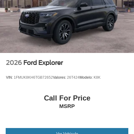
Tire Mobility Kit
Tires: P265/65R18 All-Terrain
Wheels: 18" High Gloss Black-Painted Aluminum -inc:
With electric spice accents
2026
Ford Explorer
VIN:
1FMUK8KH6TGB72652
Valores:
26T424
Modelo:
K8K
Call For Price
MSRP
Ver Vehículo