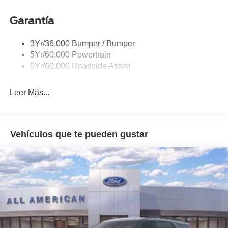
Body-Colored Door Handles
Body-Colored Front Bumper w/Black Bumper Insert
Garantía
and 2 Tow Hooks
Body-Colored Rear Bumper w/Black Rub Strip/Fascia
3Yr/36,000 Bumper / Bumper
Accent
5Yr/60,000 Powertrain
5Yr/60,000 Roadside Assist
Deep Tinted Glass
Fixed Rear Window w/Wiper and Defroster
Leer Más...
Front Fog Lamps
Galvanized Steel/Aluminum Panels
Headlights-Automatic Highbeams
Vehículos que te pueden gustar
LED Brakelights
Lip Spoiler
Off-Road Lights
Perimeter/Approach Lights
Power Liftgate Rear Cargo Access
Speed Sensitive Variable Intermittent Wipers
Tailgate/Rear Door Lock Included w/Power Door Locks