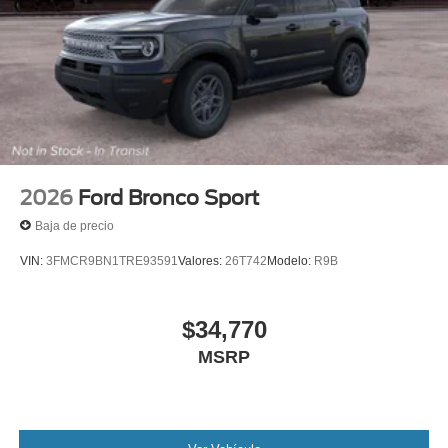
2026
Ford Bronco Sport
Baja de precio
VIN:
3FMCR9BN1TRE93591
Valores:
26T742
Modelo:
R9B
$34,770
MSRP