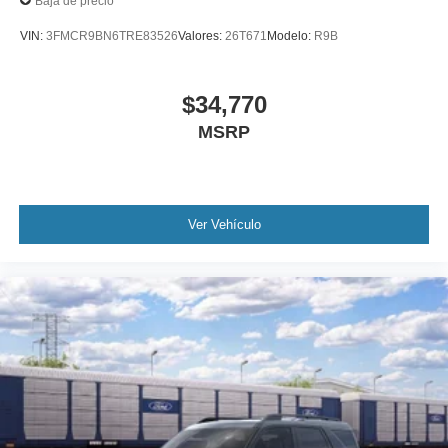
Baja de precio
VIN:
3FMCR9BN6TRE83526
Valores:
26T671
Modelo:
R9B
$34,770
MSRP
Ver Vehículo