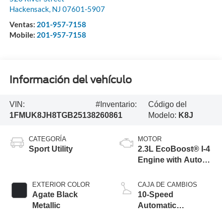
Hackensack
,
NJ
07601-5907
Ventas:
201-957-7158
Mobile:
201-957-7158
Información del vehículo
VIN:
#Inventario:
Código del
1FMUK8JH8TGB25138
260861
Modelo:
K8J
CATEGORÍA
MOTOR
Sport Utility
2.3L EcoBoost® I-4
Engine with Auto
Start-Stop
Technology
EXTERIOR COLOR
CAJA DE CAMBIOS
Agate Black
10-Speed
Metallic
Automatic
Transmission