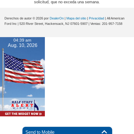
solicitud, que no exceda una semana.
Derechos de autor © 2026
por
DealerOn
|
Mapa del sitio
|
Privacidad
| All American
Ford Inc
|
520 River Street,
Hackensack,
NJ
07601-5907
| Ventas:
201-957-7158
04:39 am
Aug. 10, 2026
Send to Mobile