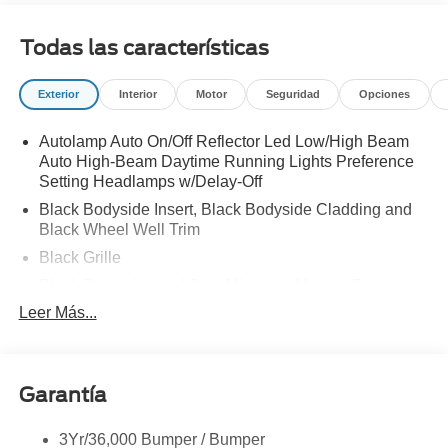
ASESSMENT
Todas las características
Exterior
Interior
Motor
Seguridad
Opciones
Autolamp Auto On/Off Reflector Led Low/High Beam
Auto High-Beam Daytime Running Lights Preference
Setting Headlamps w/Delay-Off
Black Bodyside Insert, Black Bodyside Cladding and
Black Wheel Well Trim
Black Grille
Black Power Heated Side Mirrors w/Manual Folding
Leer Más...
Black Side Windows Trim, Black Front Windshield Trim
and Black Rear Window Trim
Body-Colored Door Handles
Body-Colored Front Bumper w/Black Bumper Insert
Garantía
and 2 Tow Hooks
Body-Colored Rear Bumper w/Black Rub Strip/Fascia
3Yr/36,000 Bumper / Bumper