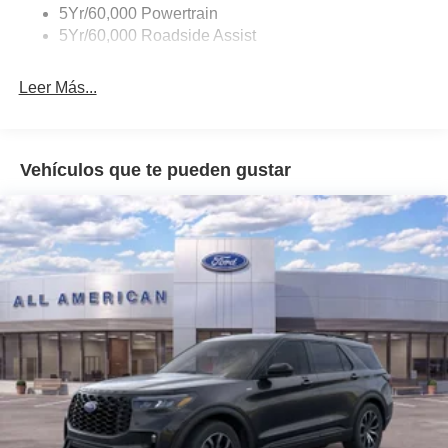
Accent
5Yr/60,000 Powertrain
5Yr/60,000 Roadside Assist
Deep Tinted Glass
Fixed Rear Window w/Wiper and Defroster
Leer Más...
Front Fog Lamps
Galvanized Steel/Aluminum Panels
Headlights-Automatic Highbeams
Vehículos que te pueden gustar
LED Brakelights
Lip Spoiler
Off-Road Lights
Perimeter/Approach Lights
Power Liftgate Rear Cargo Access
Speed Sensitive Variable Intermittent Wipers
Tailgate/Rear Door Lock Included w/Power Door Locks
Tire Mobility Kit
Tires: P265/65R18 All-Terrain
Wheels: 18" High Gloss Black-Painted Aluminum -inc: