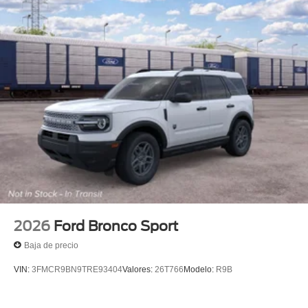
2026
Ford Bronco Sport
Baja de precio
VIN:
3FMCR9BN9TRE93404
Valores:
26T766
Modelo:
R9B