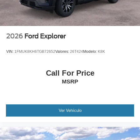
With electric spice accents
2026
Ford Explorer
VIN:
1FMUK8KH6TGB72652
Valores:
26T424
Modelo:
K8K
Call For Price
MSRP
Ver Vehículo