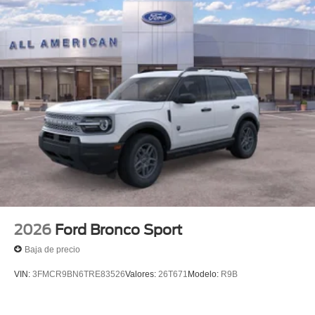
2026
Ford Bronco Sport
Baja de precio
VIN:
3FMCR9BN6TRE83526
Valores:
26T671
Modelo:
R9B