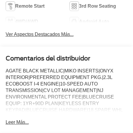
Remote Start
3rd Row Seating
4WD/AWD
Android Auto
Ver Aspectos Destacados Más...
Comentarios del distribuidor
AGATE BLACK METALLIC|MIKO INSERTS|ONYX
INTERIOR|PREFERRED EQUIPMENT PKG.|2.3L
ECOBOOST I-4 ENGINE|10-SPEED AUTO
TRANSMISSION|CV LOT MANAGEMENT|NJ
ENVIRONMENTAL PROTECT FEE|BLUECRUISE
EQUIP: 1YR+90D PLAN|KEYLESS ENTRY
KEYPAD|BLUECRUISE HARDWARE|18 SPARE WHL
AND JACK KIT|CONN PKG: 1 TIME 7YR|FRONT
Leer Más...
LICENSE PLATE BRACKET|50 STATE
EMISSIONS|FUEL CHARGE|ADVERTISING