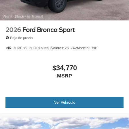
2026
Ford Bronco Sport
Baja de precio
VIN:
3FMCR9BN1TRE93591
Valores:
26T742
Modelo:
R9B
$34,770
MSRP
Ver Vehículo