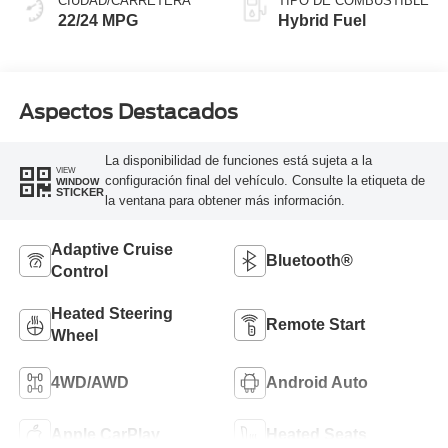
CIUDAD/CARRETERA
TIPO DE COMBUSTIBLE
22/24 MPG
Hybrid Fuel
Aspectos Destacados
La disponibilidad de funciones está sujeta a la
VIEW
configuración final del vehículo. Consulte la etiqueta de
WINDOW
STICKER
la ventana para obtener más información.
Adaptive Cruise
Bluetooth®
Control
Heated Steering
Remote Start
Wheel
4WD/AWD
Android Auto
Apple CarPlay
Heated Seats