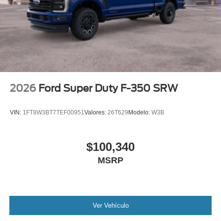
2026
Ford Super Duty F-350 SRW
VIN:
1FT8W3BT7TEF00951
Valores:
26T629
Modelo:
W3B
$100,340
MSRP
Ver Vehículo