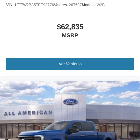
VIN:
1FT7W2BA5TEE93776
Valores:
26T597
Modelo:
W2B
$62,835
MSRP
Ver Vehículo