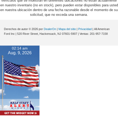
vehículos que se muestran en diferentes ubicaciones no están actualmente
en nuestro inventario (no en stock), pero pueden estar disponibles para usted
en nuestra ubicación dentro de una fecha razonable desde el momento de su
solicitud, que no exceda una semana.
Derechos de autor © 2026
por
DealerOn
|
Mapa del sitio
|
Privacidad
| All American
Ford Inc
|
520 River Street,
Hackensack,
NJ
07601-5907
| Ventas:
201-957-7158
02:14 am
Aug. 9, 2026