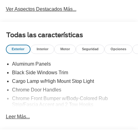
Ver Aspectos Destacados Más...
Todas las características
Exterior
Interior
Motor
Seguridad
Opciones
Aluminum Panels
Black Side Windows Trim
Cargo Lamp w/High Mount Stop Light
Chrome Door Handles
Chrome Front Bumper w/Body-Colored Rub
Strip/Fascia Accent and 2 Tow Hooks
Chrome Grille
Leer Más...
Chrome Power Heated Side Mirrors w/Driver Auto
Dimming, Power Folding and Turn Signal Indicator
Chrome Rear Step Bumper