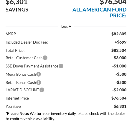
$6,301
$76,504
SAVINGS
ALL AMERICAN FORD
PRICE:
Less
$82,805
MSRP
+$699
Included Dealer Doc Fee:
$83,504
Total Price:
-$3,000
Retail Customer Cash
-$1,000
SSE Down Payment Assistance
-$500
Mega Bonus Cash
-$500
Retail Bonus Cash
-$2,000
LARIAT DISCOUNT
$76,504
Internet Price
$6,301
You Save
*
Please Note:
We turn our inventory daily, please check with the dealer
to confirm vehicle availability.