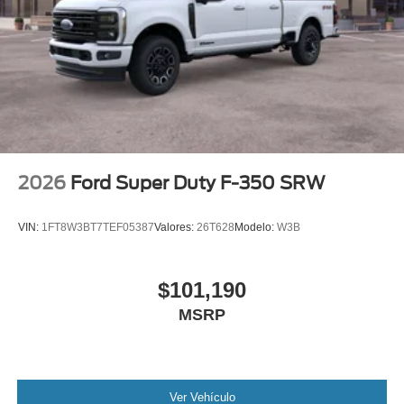
Tailgate/Rear Door Lock Included w/Power Door Locks
Tires: 275/65R18 BSW A/T
2026
Ford Super Duty F-350 SRW
VIN:
1FT8W3BT7TEF05387
Valores:
26T628
Modelo:
W3B
$101,190
MSRP
Ver Vehículo