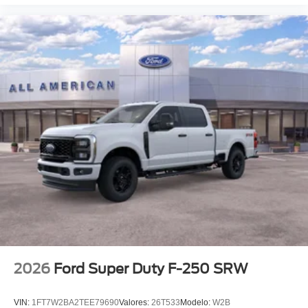
2026
Ford Super Duty F-250 SRW
VIN:
1FT7W2BA2TEE79690
Valores:
26T533
Modelo:
W2B