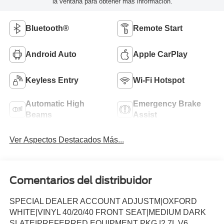
la ventana para obtener más información.
Bluetooth®
Remote Start
Android Auto
Apple CarPlay
Keyless Entry
Wi-Fi Hotspot
Automatic High
Emergency Brake
Beams
Assist
Ver Aspectos Destacados Más...
Comentarios del distribuidor
SPECIAL DEALER ACCOUNT ADJUSTM|OXFORD
WHITE|VINYL 40/20/40 FRONT SEAT|MEDIUM DARK
SLATE|PREFERRED EQUIPMENT PKG.|2.7L V6