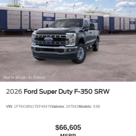
Tires: 245/70R17 BSW A/S
Variable Intermittent Wipers
Wheels w/Hub Covers
Wheels: 17" Silver Steel
2026
Ford Super Duty F-350 SRW
VIN:
1FT8X3BN1TEF49478
Valores:
26T842
Modelo:
X3B
$66,605
MSRP