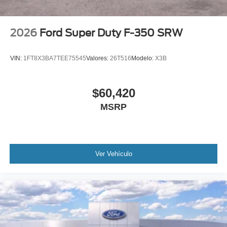
2026
Ford Super Duty F-350 SRW
VIN:
1FT8X3BA7TEE75545
Valores:
26T516
Modelo:
X3B
$60,420
MSRP
Ver Vehículo