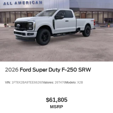
2026
Ford Super Duty F-250 SRW
VIN:
1FT8X2BA9TEE66260
Valores:
26T476
Modelo:
X2B
$61,805
MSRP