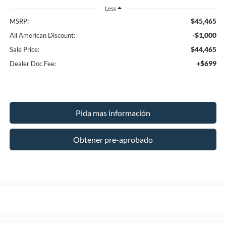
Less
$45,465
MSRP:
-$1,000
All American Discount:
$44,465
Sale Price:
+$699
Dealer Doc Fee:
Pida mas información
Obtener pre-aprobado