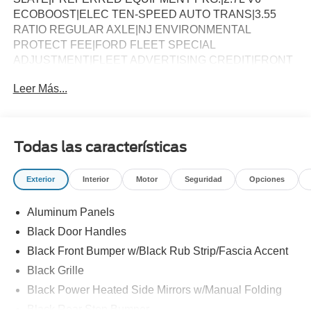
ECOBOOST|ELEC TEN-SPEED AUTO TRANS|3.55
RATIO REGULAR AXLE|NJ ENVIRONMENTAL
PROTECT FEE|FORD FLEET SPECIAL
ADJUSTMENT|FLEET ADVERTISING CREDIT|FRONT
LICENSE PLATE BRACKET|50 STATE
Leer Más...
EMISSIONS|BACKUP ALARM SYSTEM|LED WARNING
BEACONS-WHITE*ACCY|BEDLINER-PLASTIC DROP-
IN *ACCY|SPECIAL DEALER ACCOUNT
ADJUSTM|FUEL CHARGE|NET INVOICE FLEET
Todas las características
OPTION (B4A)|4009-188T01/01/25 XA221Y
Exterior
Interior
Motor
Seguridad
Opciones
Aluminum Panels
Black Door Handles
Black Front Bumper w/Black Rub Strip/Fascia Accent
Black Grille
Black Power Heated Side Mirrors w/Manual Folding
Black Rear Step Bumper