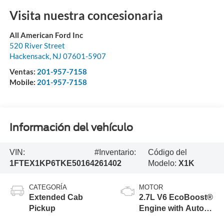
Visita nuestra concesionaria
All American Ford Inc
520 River Street
Hackensack
,
NJ
07601-5907
Ventas:
201-957-7158
Mobile:
201-957-7158
Información del vehículo
VIN:
#Inventario:
Código del
1FTEX1KP6TKE50164
261402
Modelo:
X1K
CATEGORÍA
MOTOR
Extended Cab
2.7L V6 EcoBoost®
Pickup
Engine with Auto
Start-Stop