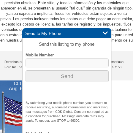
precisión absoluta. Este sitio, y toda la información y los materiales que
aparecen en él, se presentan al usuario "tal cual" sin garantía de ningún tipo,
ya sea expresa o implícita. Todos los vehículos están sujetos a venta
previa. Los precios incluyen todos los costos que debe pagar un consumidor,
excepto los costos de licencia, las tarifas de registro y los impuestos. ‡Los
vehículos que se muestran en diferentes ubicaciones no están actualmente
Send to My Phone
en nuestro inventario (no en stock), pero pueden estar disponibles para usted
en nuestra ubicación dentro de una fecha razonable desde el momento de su
Send this listing to my phone.
solicitud, que no exceda una semana.
Derechos de autor © 2026
por
DealerOn
|
Mapa del sitio
|
Privacidad
| All American
Ford Inc
|
520 River Street,
Hackensack,
NJ
07601-5907
| Ventas:
201-957-7158
10:19 pm
Aug. 6, 2026
By submitting your mobile phone number, you consent to
receive recurring, automated informational and marketing
text messages from CDK Global. Consent not required as
a condition for purchase. Message and data rates may
apply. To opt out, text STOP to 96300.