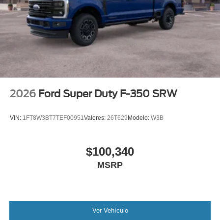
Wheels: 18" Painted Aluminum
2026
Ford Super Duty F-350 SRW
VIN:
1FT8W3BT7TEF00951
Valores:
26T629
Modelo:
W3B
$100,340
MSRP
Ver Vehículo