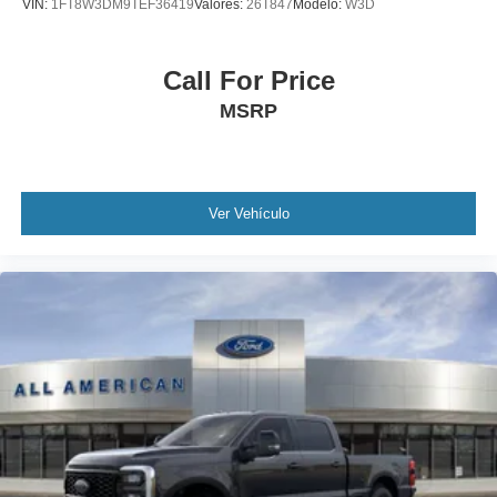
VIN:
1FT8W3DM9TEF36419
Valores:
26T847
Modelo:
W3D
Call For Price
MSRP
Ver Vehículo