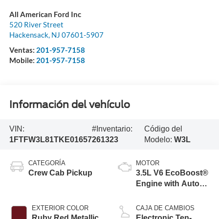
All American Ford Inc
520 River Street
Hackensack
,
NJ
07601-5907
Ventas:
201-957-7158
Mobile:
201-957-7158
Información del vehículo
VIN:
#Inventario:
Código del
1FTFW3L81TKE01657
261323
Modelo:
W3L
CATEGORÍA
MOTOR
Crew Cab Pickup
3.5L V6 EcoBoost®
Engine with Auto
Start-Stop
Technology
EXTERIOR COLOR
CAJA DE CAMBIOS
Ruby Red Metallic
Electronic Ten-