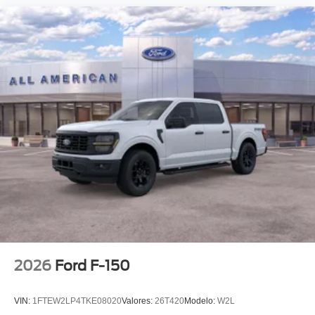
2026
Ford F-150
VIN:
1FTEW2LP4TKE08020
Valores:
26T420
Modelo:
W2L