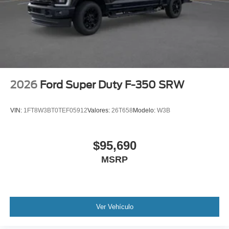
2026
Ford Super Duty F-350 SRW
VIN:
1FT8W3BT0TEF05912
Valores:
26T658
Modelo:
W3B
$95,690
MSRP
Ver Vehículo