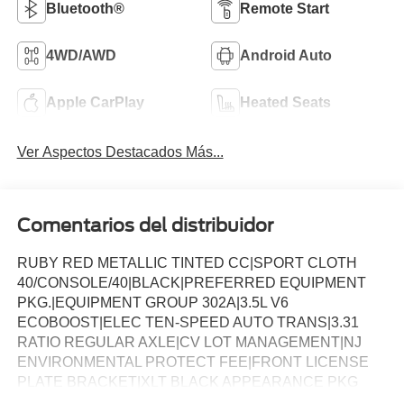
Bluetooth®
Remote Start
4WD/AWD
Android Auto
Apple CarPlay
Heated Seats
Ver Aspectos Destacados Más...
Comentarios del distribuidor
RUBY RED METALLIC TINTED CC|SPORT CLOTH
40/CONSOLE/40|BLACK|PREFERRED EQUIPMENT
PKG.|EQUIPMENT GROUP 302A|3.5L V6
ECOBOOST|ELEC TEN-SPEED AUTO TRANS|3.31
RATIO REGULAR AXLE|CV LOT MANAGEMENT|NJ
ENVIRONMENTAL PROTECT FEE|FRONT LICENSE
PLATE BRACKET|XLT BLACK APPEARANCE PKG
PLUS|50 STATE EMISSIONS|FLOOR LINER - TRAY