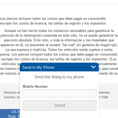
Los precios incluyen todos los costos que debe pagar un consumidor,
excepto los costos de licencia, las tarifas de registro y los impuestos.
Aunque se han hecho todos los esfuerzos razonables para garantizar la
precisión de la información contenida en este sitio, no se puede garantizar la
precisión absoluta. Este sitio, y toda la información y los materiales que
aparecen en él, se presentan al usuario "tal cual" sin garantía de ningún tipo,
ya sea expresa o implícita. Todos los vehículos están sujetos a venta
previa. Los precios incluyen todos los costos que debe pagar un consumidor,
excepto los costos de licencia, las tarifas de registro y los impuestos. ‡Los
vehículos que se muestran en diferentes ubicaciones no están actualmente
Send to My Phone
en nuestro inventario (no en stock), pero pueden estar disponibles para usted
en nuestra ubicación dentro de una fecha razonable desde el momento de su
Send this listing to my phone.
solicitud, que no exceda una semana.
Derechos de autor © 2026
por
DealerOn
|
Mapa del sitio
|
Privacidad
| All American
Ford Inc
|
520 River Street,
Hackensack,
NJ
07601-5907
| Ventas:
201-957-7158
03:32 pm
Aug. 9, 2026