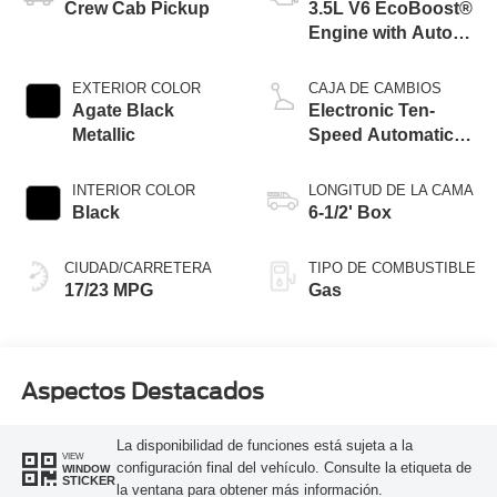
Crew Cab Pickup
3.5L V6 EcoBoost®
Engine with Auto
Start-Stop
Technology
EXTERIOR COLOR
CAJA DE CAMBIOS
Agate Black
Electronic Ten-
Metallic
Speed Automatic
Transmission
INTERIOR COLOR
LONGITUD DE LA CAMA
Black
6-1/2' Box
CIUDAD/CARRETERA
TIPO DE COMBUSTIBLE
17/23 MPG
Gas
Aspectos Destacados
La disponibilidad de funciones está sujeta a la
VIEW
configuración final del vehículo. Consulte la etiqueta de
WINDOW
STICKER
la ventana para obtener más información.