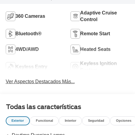
Adaptive Cruise
360 Cameras
Control
Bluetooth®
Remote Start
4WD/AWD
Heated Seats
Keyless Ignition
Keyless Entry
System
Ver Aspectos Destacados Más...
Todas las características
Exterior
Functional
Interior
Seguridad
Opciones