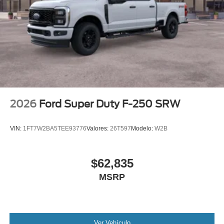
2026
Ford Super Duty F-250 SRW
VIN:
1FT7W2BA5TEE93776
Valores:
26T597
Modelo:
W2B
$62,835
MSRP
Ver Vehículo