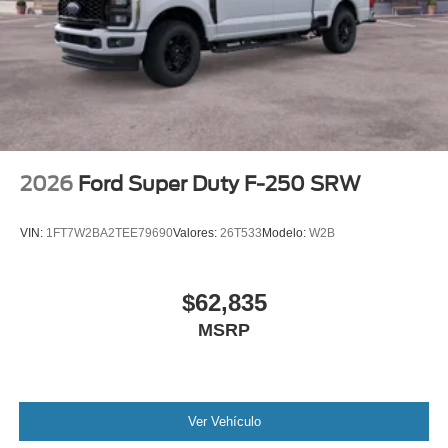
2026
Ford Super Duty F-250 SRW
VIN:
1FT7W2BA2TEE79690
Valores:
26T533
Modelo:
W2B
$62,835
MSRP
Ver Vehículo