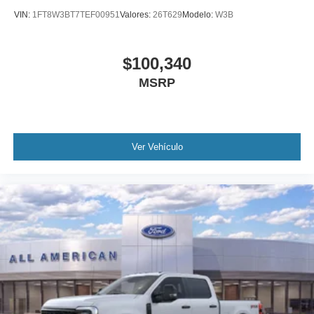
VIN:
1FT8W3BT7TEF00951
Valores:
26T629
Modelo:
W3B
$100,340
MSRP
Ver Vehículo