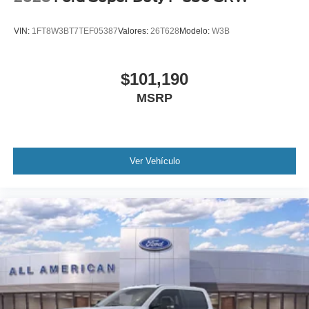
VIN:
1FT8W3BT7TEF05387
Valores:
26T628
Modelo:
W3B
$101,190
MSRP
Ver Vehículo