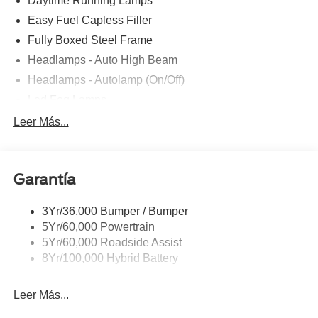
Daytime Running Lamps
Easy Fuel Capless Filler
Fully Boxed Steel Frame
Headlamps - Auto High Beam
Headlamps - Autolamp (On/Off)
Led Fog Lamps
Led Reflector Headlamps
Leer Más...
Pickup Box Tie Down Hooks
Power Tailgate Lock
Garantía
Rear Privacy Glass
Trailer Sway Control
3Yr/36,000 Bumper / Bumper
Wipers- Intermittent
5Yr/60,000 Powertrain
Zone Lighting
5Yr/60,000 Roadside Assist
8Yr/100,000 Hybrid Battery
Leer Más...