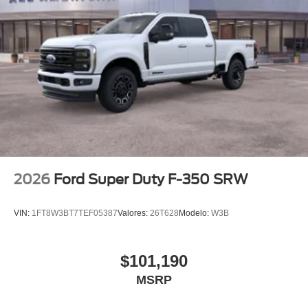
Tires: 275/65R18 BSW A/T
Variable Intermittent Wipers
Wheels: 18" Painted Aluminum
2026
Ford Super Duty F-350 SRW
VIN:
1FT8W3BT7TEF05387
Valores:
26T628
Modelo:
W3B
$101,190
MSRP