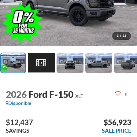
1
/
22
2026
Ford F-150
XLT
Disponible
$12,437
$56,923
SAVINGS
SALE PRICE