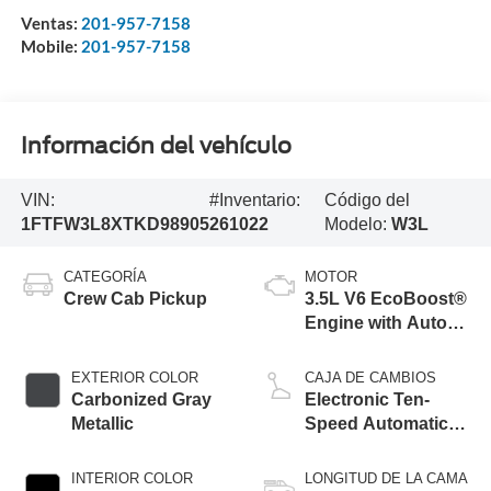
Ventas:
201-957-7158
Mobile:
201-957-7158
Información del vehículo
VIN:
#Inventario:
Código del
1FTFW3L8XTKD98905
261022
Modelo:
W3L
CATEGORÍA
MOTOR
Crew Cab Pickup
3.5L V6 EcoBoost®
Engine with Auto
Start-Stop
Technology
EXTERIOR COLOR
CAJA DE CAMBIOS
Carbonized Gray
Electronic Ten-
Metallic
Speed Automatic
Transmission
INTERIOR COLOR
LONGITUD DE LA CAMA