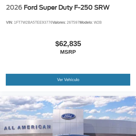
2026
Ford Super Duty F-250 SRW
VIN:
1FT7W2BA5TEE93776
Valores:
26T597
Modelo:
W2B
$62,835
MSRP
Ver Vehículo