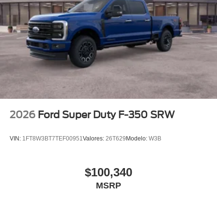
2026
Ford Super Duty F-350 SRW
VIN:
1FT8W3BT7TEF00951
Valores:
26T629
Modelo:
W3B
$100,340
MSRP