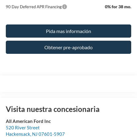
0% for 38 mo.
90 Day Deferred APR Financing
Pida mas información
Obtener pre-aprobado
Visita nuestra concesionaria
All American Ford Inc
520 River Street
Hackensack
,
NJ
07601-5907