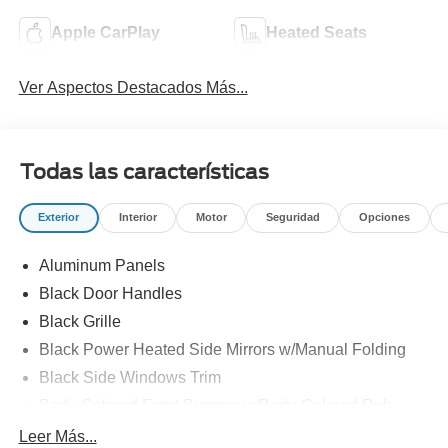
Apple CarPlay
Heated Seats
Ver Aspectos Destacados Más...
Todas las características
Exterior
Interior
Motor
Seguridad
Opciones
Aluminum Panels
Black Door Handles
Black Grille
Black Power Heated Side Mirrors w/Manual Folding
Black Side Windows Trim
Body-Colored Front Bumper w/Body-Colored Rub
Strip/Fascia Accent and 2 Tow Hooks
Leer Más...