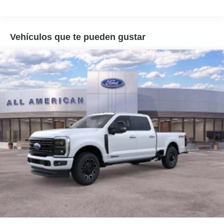
Body-Colored Rear Step Bumper
Cargo Lamp w/High Mount Stop Light
Cornering Lights
Vehículos que te pueden gustar
Deep Tinted Glass
Fixed Rear Window w/Defroster
Ford Co-Pilot360 - Autolamp Auto On/Off Reflector Led
Low/High Beam Auto High-Beam Daytime Running
Lights Preference Setting Headlamps w/Delay-Off
Front Fog Lamps
Full-Size Spare Tire Stored Underbody w/Crankdown
Headlights-Automatic Highbeams
Integrated Storage
Perimeter/Approach Lights
Regular Box Style
Steel Spare Wheel
Tailgate Rear Cargo Access
Tailgate/Rear Door Lock Included w/Power Door Locks