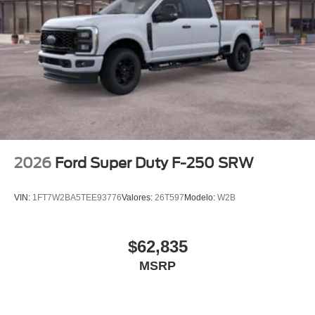
2026
Ford Super Duty F-250 SRW
VIN:
1FT7W2BA5TEE93776
Valores:
26T597
Modelo:
W2B
$62,835
MSRP