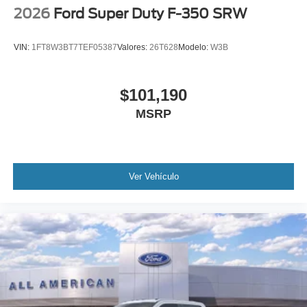
2026
Ford Super Duty F-350 SRW
Tires: 275/65R18 BSW A/T
Variable Intermittent Wipers
VIN:
1FT8W3BT7TEF05387
Valores:
26T628
Modelo:
W3B
Wheels: 18" Painted Aluminum
$101,190
MSRP
Ver Vehículo