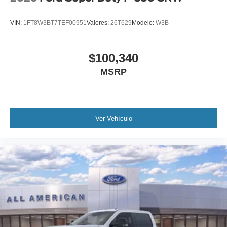
VIN:
1FT8W3BT7TEF00951
Valores:
26T629
Modelo:
W3B
$100,340
MSRP
Ver Vehículo