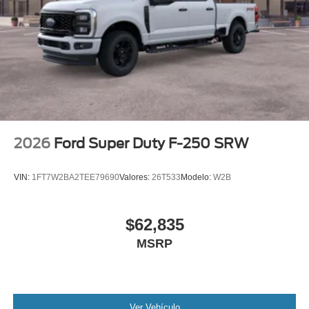
2026
Ford Super Duty F-250 SRW
VIN:
1FT7W2BA2TEE79690
Valores:
26T533
Modelo:
W2B
$62,835
MSRP
Ver Vehículo