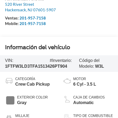
520 River Street
Hackensack
,
NJ
07601-5907
Ventas:
201-957-7158
Mobile:
201-957-7158
Información del vehículo
VIN:
#Inventario:
Código del
1FTFW3LD3TFA15134
26PT904
Modelo:
W3L
CATEGORÍA
MOTOR
Crew Cab Pickup
6 Cyl - 3.5 L
EXTERIOR COLOR
CAJA DE CAMBIOS
Gray
Automatic
MILLAJE
TIPO DE COMBUSTIBLE