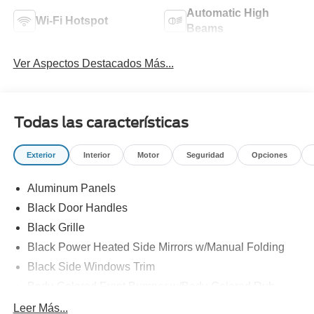
Automatic High
Wi-Fi Hotspot
Beams
Ver Aspectos Destacados Más...
Todas las características
Exterior
Interior
Motor
Seguridad
Opciones
Aluminum Panels
Black Door Handles
Black Grille
Black Power Heated Side Mirrors w/Manual Folding
Black Side Windows Trim
Body-Colored Front Bumper w/Body-Colored Rub
Strip/Fascia Accent and 2 Tow Hooks
Leer Más...