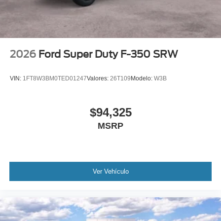
2026
Ford Super Duty F-350 SRW
VIN:
1FT8W3BM0TED01247
Valores:
26T109
Modelo:
W3B
$94,325
MSRP
Ver Vehículo