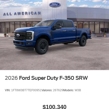
2026
Ford Super Duty F-350 SRW
VIN:
1FT8W3BT7TEF00951
Valores:
26T629
Modelo:
W3B
$100,340