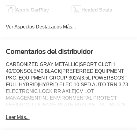
Apple CarPlay
Heated Seats
Ver Aspectos Destacados Más...
Comentarios del distribuidor
CARBONIZED GRAY METALLIC|SPORT CLOTH
40/CONSOLE/40|BLACK|PREFERRED EQUIPMENT
PKG.|EQUIPMENT GROUP 302A|3.5L POWERBOOST
FULL HYBRID|HYBRID ELEC 10-SPD AUTO TRN|3.73
ELECTRONIC LOCK RR AXLE|CV LOT
MANAGEMENT|NJ ENVIRONMENTAL PROTECT
FEE|FRONT LICENSE PLATE BRACKET|XLT BLACK
APPEARANCE PKG PLUS|50 STATE
Leer Más...
EMISSIONS|MOBILE OFFICE PACKAGE|BLUECRUISE
EQUIP: 1YR+90D PLAN|FX4 OFF-ROAD
PACKAGE|FORD CO-PILOT360ï ASSIST 2.0|BED