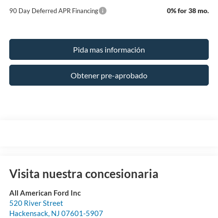
0% for 38 mo.
90 Day Deferred APR Financing
Pida mas información
Obtener pre-aprobado
Visita nuestra concesionaria
All American Ford Inc
520 River Street
Hackensack
,
NJ
07601-5907