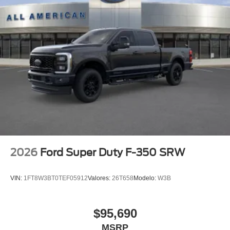
2026
Ford Super Duty F-350 SRW
VIN:
1FT8W3BT0TEF05912
Valores:
26T658
Modelo:
W3B
$95,690
MSRP