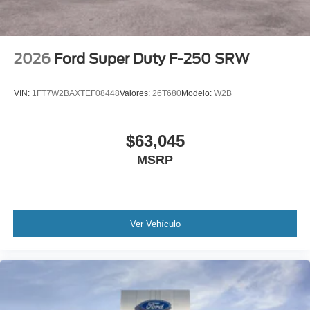
2026
Ford Super Duty F-250 SRW
VIN:
1FT7W2BAXTEF08448
Valores:
26T680
Modelo:
W2B
$63,045
MSRP
Ver Vehículo