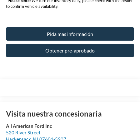
*
Please Note:
We turn our inventory daily, please check with the dealer
to confirm vehicle availability.
Pida mas información
Obtener pre-aprobado
Visita nuestra concesionaria
All American Ford Inc
520 River Street
Hackensack
,
NJ
07601-5907