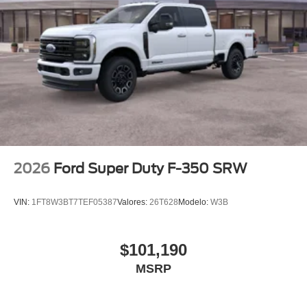
2026
Ford Super Duty F-350 SRW
VIN:
1FT8W3BT7TEF05387
Valores:
26T628
Modelo:
W3B
$101,190
MSRP