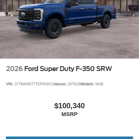
2026
Ford Super Duty F-350 SRW
VIN:
1FT8W3BT7TEF00951
Valores:
26T629
Modelo:
W3B
$100,340
MSRP