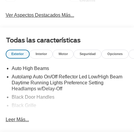
Beams
Ver Aspectos Destacados Más...
Todas las características
Exterior
Interior
Motor
Seguridad
Opciones
Auto High Beams
Autolamp Auto On/Off Reflector Led Low/High Beam
Daytime Running Lights Preference Setting
Headlamps w/Delay-Off
Black Door Handles
Black Grille
Black Manual Side Mirrors w/Manual Folding
Leer Más...
Black Rear Step Bumper
Black Side Windows Trim and Black Rear Window