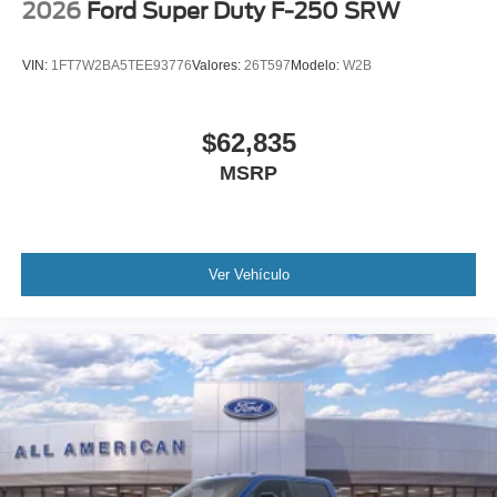
2026
Ford Super Duty F-250 SRW
VIN:
1FT7W2BA5TEE93776
Valores:
26T597
Modelo:
W2B
$62,835
MSRP
Ver Vehículo