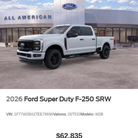
2026
Ford Super Duty F-250 SRW
VIN:
1FT7W2BA2TEE79690
Valores:
26T533
Modelo:
W2B
$62,835