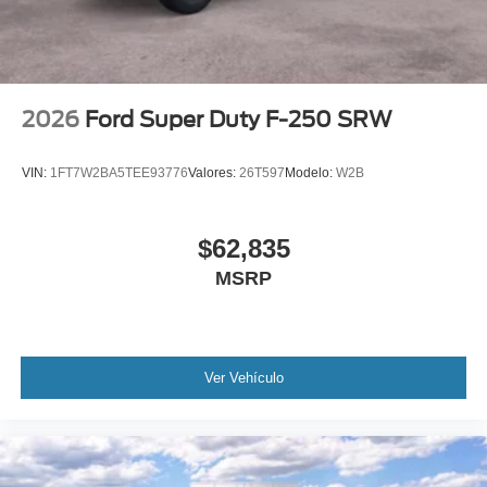
2026
Ford Super Duty F-250 SRW
VIN:
1FT7W2BA5TEE93776
Valores:
26T597
Modelo:
W2B
$62,835
MSRP
Ver Vehículo