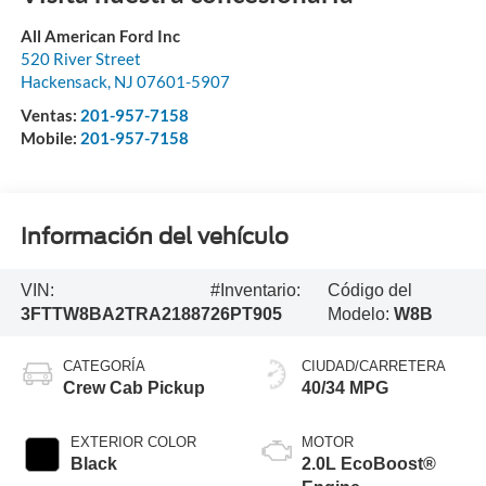
All American Ford Inc
520 River Street
Hackensack
,
NJ
07601-5907
Ventas:
201-957-7158
Mobile:
201-957-7158
Información del vehículo
VIN:
#Inventario:
Código del
3FTTW8BA2TRA21887
26PT905
Modelo:
W8B
CATEGORÍA
CIUDAD/CARRETERA
Crew Cab Pickup
40/34 MPG
EXTERIOR COLOR
MOTOR
Black
2.0L EcoBoost®