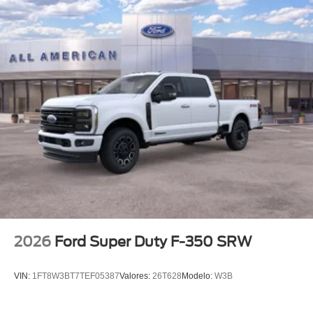
Wheels w/Hub Covers
Wheels: 17" Steel w/Sparkle Silver Painted Cover
2026
Ford Super Duty F-350 SRW
VIN:
1FT8W3BT7TEF05387
Valores:
26T628
Modelo:
W3B