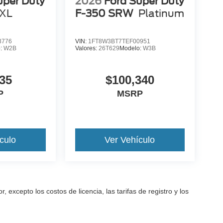
uper Duty
2026
Ford Super Duty
XL
F-350 SRW
Platinum
3776
VIN:
1FT8W3BT7TEF00951
o:
W2B
Valores:
26T629
Modelo:
W3B
35
$100,340
P
MSRP
culo
Ver Vehículo
excepto los costos de licencia, las tarifas de registro y los