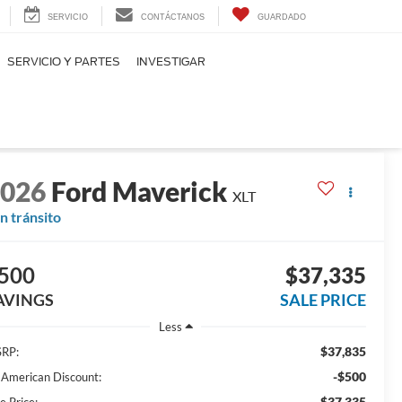
SERVICIO
CONTÁCTANOS
GUARDADO
SERVICIO Y PARTES
INVESTIGAR
2026
Ford Maverick
XLT
n tránsito
500
$37,335
AVINGS
SALE PRICE
Less
$37,835
RP:
-$500
l American Discount:
$37,335
e Price: