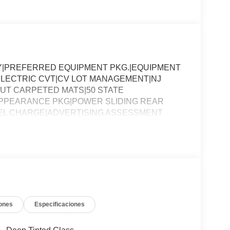
Y|PREFERRED EQUIPMENT PKG.|EQUIPMENT
 ELECTRIC CVT|CV LOT MANAGEMENT|NJ
UT CARPETED MATS|50 STATE
APPEARANCE PKG|POWER SLIDING REAR
EL CHARGE|ADVERTISING ASSESSMENT
ones
Especificaciones