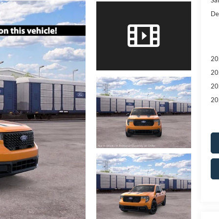
De
20
20
20
20