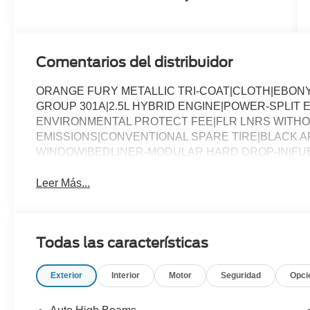
Comentarios del distribuidor
ORANGE FURY METALLIC TRI-COAT|CLOTH|EBON
GROUP 301A|2.5L HYBRID ENGINE|POWER-SPLIT
ENVIRONMENTAL PROTECT FEE|FLR LNRS WITHO
EMISSIONS|CONVENTIONAL SPARE TIRE|BLACK 
WINDOW|BEDLINER-MODULAR HARD DROP-IN|FU
Leer Más...
Todas las características
Exterior
Interior
Motor
Seguridad
Opci