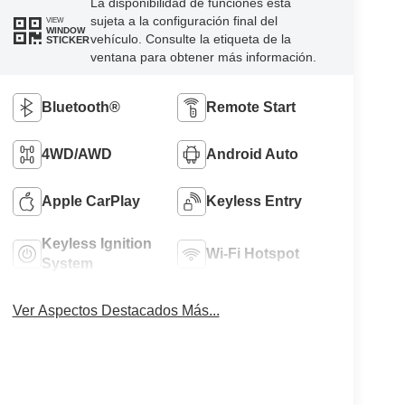
La disponibilidad de funciones está
sujeta a la configuración final del
VIEW
WINDOW
vehículo. Consulte la etiqueta de la
STICKER
ventana para obtener más información.
Bluetooth®
Remote Start
4WD/AWD
Android Auto
Apple CarPlay
Keyless Entry
Keyless Ignition
Wi-Fi Hotspot
System
Ver Aspectos Destacados Más...