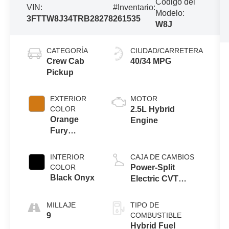
Código del
VIN:
#Inventario:
Modelo:
3FTTW8J34TRB28278
261535
W8J
CATEGORÍA
CIUDAD/CARRETERA
Crew Cab
40/34 MPG
Pickup
EXTERIOR
MOTOR
COLOR
2.5L Hybrid
Orange
Engine
Fury
Metallic Tri-
Coat
INTERIOR
CAJA DE CAMBIOS
COLOR
Power-Split
Black Onyx
Electric CVT
Transmission
MILLAJE
TIPO DE
9
COMBUSTIBLE
Hybrid Fuel