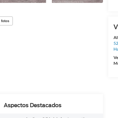
 fotos
V
Al
52
Ha
Ve
Mo
Aspectos Destacados