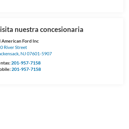
isita nuestra concesionaria
l American Ford Inc
0 River Street
ckensack
,
NJ
07601-5907
ntas:
201-957-7158
bile:
201-957-7158