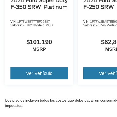
2026
Ford Super Duty
2026
Ford S
F-350 SRW
Platinum
F-250 SRW
VIN:
1FT8W3BT7TEF05387
VIN:
1FT7W2BA5TEE9
Valores:
26T628
Modelo:
W3B
Valores:
26T597
Model
$101,190
$62,8
MSRP
MSR
Ver Vehículo
Ver Vehí
Los precios incluyen todos los costos que debe pagar un consumidor, 
impuestos.