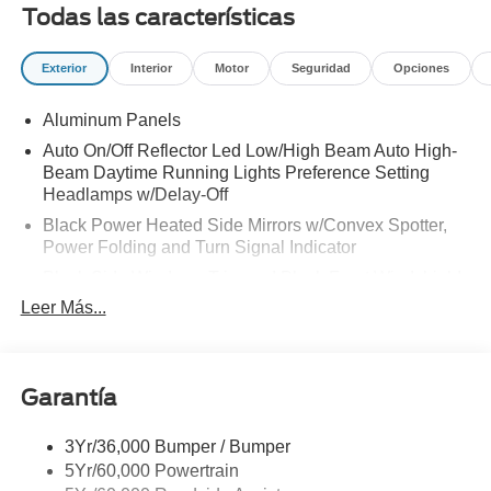
PANEL|UPFITTER SWITCHES|410 AMP DUAL
Todas las características
ALTERNATOR|TAILGATE STEP|DUAL
BATTERY|CONN PKG: 1 TIME 7YR|FUEL
Exterior
Interior
Motor
Seguridad
Opciones
CHARGE|ADVERTISING ASSESSMENT|REQUIRED
FOR F-250 LARIAT
Aluminum Panels
Auto On/Off Reflector Led Low/High Beam Auto High-
Beam Daytime Running Lights Preference Setting
Headlamps w/Delay-Off
Black Power Heated Side Mirrors w/Convex Spotter,
Power Folding and Turn Signal Indicator
Black Side Windows Trim and Black Front Windshield
Trim
Leer Más...
Body-Colored Door Handles
Boxside Steps
Cargo Lamp w/High Mount Stop Light
Garantía
Chrome Front Bumper w/Body-Colored Rub
Strip/Fascia Accent and 2 Tow Hooks
3Yr/36,000 Bumper / Bumper
5Yr/60,000 Powertrain
Chrome Grille