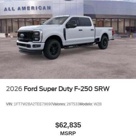
2026
Ford Super Duty F-250 SRW
VIN:
1FT7W2BA2TEE79690
Valores:
26T533
Modelo:
W2B
$62,835
MSRP