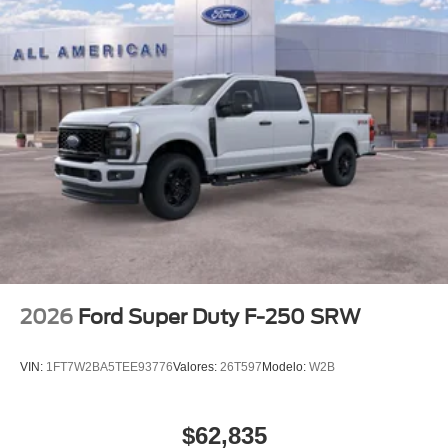
2026
Ford Super Duty F-250 SRW
VIN:
1FT7W2BA5TEE93776
Valores:
26T597
Modelo:
W2B
$62,835