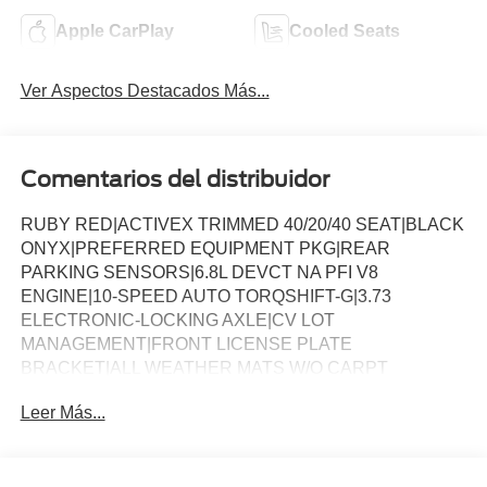
Apple CarPlay
Cooled Seats
Ver Aspectos Destacados Más...
Comentarios del distribuidor
RUBY RED|ACTIVEX TRIMMED 40/20/40 SEAT|BLACK
ONYX|PREFERRED EQUIPMENT PKG|REAR
PARKING SENSORS|6.8L DEVCT NA PFI V8
ENGINE|10-SPEED AUTO TORQSHIFT-G|3.73
ELECTRONIC-LOCKING AXLE|CV LOT
MANAGEMENT|FRONT LICENSE PLATE
BRACKET|ALL WEATHER MATS W/O CARPT
MAT|BLACK APPEARANCE PACKAGE|FX4 OFF-
Leer Más...
ROAD PACKAGE|50 STATE EMISSIONS|SNOW PLOW
PREP PACKAGE|INTERIOR WORK SURFACE|ROOF
CLEARANCE LIGHTS|MOONROOF POWER-TWIN