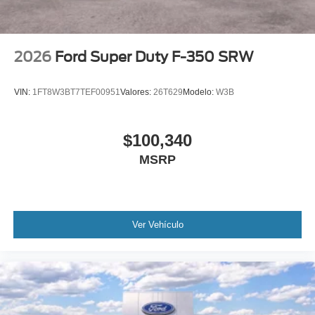
2026
Ford Super Duty F-350 SRW
VIN:
1FT8W3BT7TEF00951
Valores:
26T629
Modelo:
W3B
$100,340
MSRP
Ver Vehículo