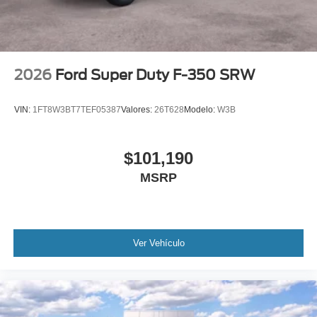
Wheels: 18" Bright Machined & Carbonized Gray Alum
-inc: Painted
2026
Ford Super Duty F-350 SRW
VIN:
1FT8W3BT7TEF05387
Valores:
26T628
Modelo:
W3B
$101,190
MSRP
Ver Vehículo