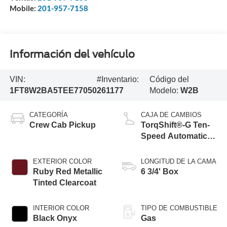
Mobile:
201-957-7158
Información del vehículo
VIN:
#Inventario:
Código del
1FT8W2BA5TEE77050
261177
Modelo:
W2B
CATEGORÍA
CAJA DE CAMBIOS
Crew Cab Pickup
TorqShift®-G Ten-
Speed Automatic
Transmission with
Selectable Drive
EXTERIOR COLOR
LONGITUD DE LA CAMA
Modes
Ruby Red Metallic
6 3/4' Box
Tinted Clearcoat
INTERIOR COLOR
TIPO DE COMBUSTIBLE
Black Onyx
Gas