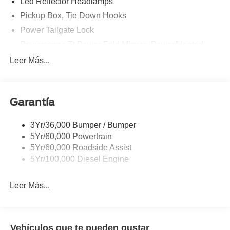
Led Reflector Headlamps
Pickup Box, Tie Down Hooks
Power Tailgate Lock
Powerscope Tt Power-Fold Mirrors, Power/Heated
Rear Window Privacy Glass W/Defrost
Leer Más...
Tow Hooks
Trailer Brake Controller
Garantía
Trailer Sway Control
Wipers - Rain-Sensing
3Yr/36,000 Bumper / Bumper
5Yr/60,000 Powertrain
5Yr/60,000 Roadside Assist
5Yr/100,000 Diesel Engine
Leer Más...
Vehículos que te pueden gustar