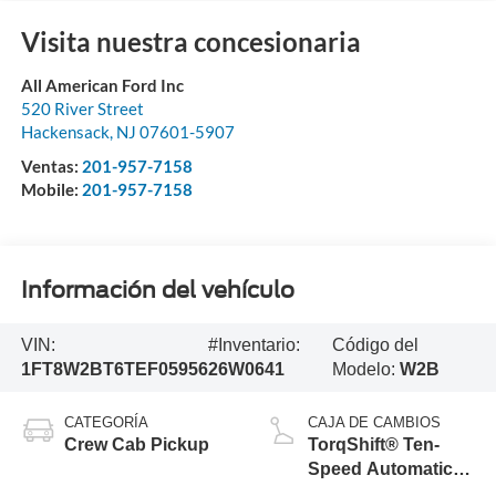
Visita nuestra concesionaria
All American Ford Inc
520 River Street
Hackensack
,
NJ
07601-5907
Ventas:
201-957-7158
Mobile:
201-957-7158
Información del vehículo
VIN:
#Inventario:
Código del
1FT8W2BT6TEF05956
26W0641
Modelo:
W2B
CATEGORÍA
CAJA DE CAMBIOS
Crew Cab Pickup
TorqShift® Ten-
Speed Automatic
Transmission with