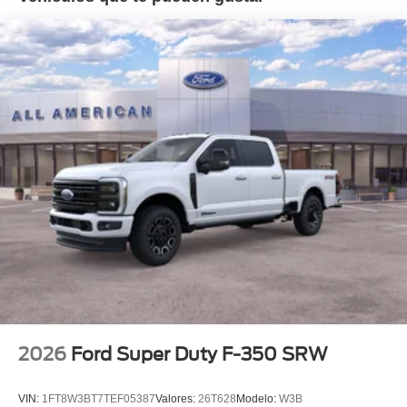
2026
Ford Super Duty F-350 SRW
VIN:
1FT8W3BT7TEF05387
Valores:
26T628
Modelo:
W3B