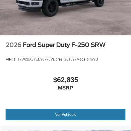
2026
Ford Super Duty F-250 SRW
VIN:
1FT7W2BA5TEE93776
Valores:
26T597
Modelo:
W2B
$62,835
MSRP
Ver Vehículo