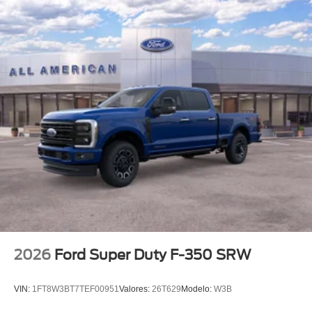
2026
Ford Super Duty F-350 SRW
VIN:
1FT8W3BT7TEF00951
Valores:
26T629
Modelo:
W3B