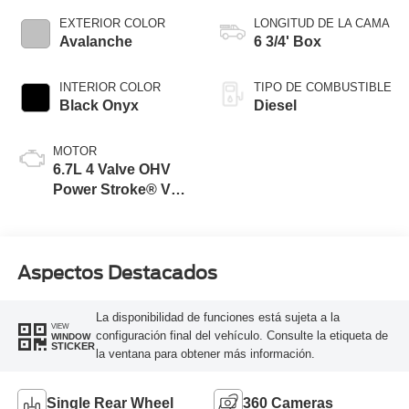
Selectable Drive
EXTERIOR COLOR
LONGITUD DE LA CAMA
Modes
Avalanche
6 3/4' Box
INTERIOR COLOR
TIPO DE COMBUSTIBLE
Black Onyx
Diesel
MOTOR
6.7L 4 Valve OHV
Power Stroke® V8
Turbo Diesel B20
Engine
Aspectos Destacados
La disponibilidad de funciones está sujeta a la
VIEW
configuración final del vehículo. Consulte la etiqueta de
WINDOW
STICKER
la ventana para obtener más información.
Single Rear Wheel
360 Cameras