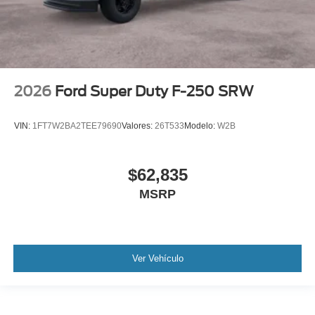
2026
Ford Super Duty F-250 SRW
VIN:
1FT7W2BA2TEE79690
Valores:
26T533
Modelo:
W2B
$62,835
MSRP
Ver Vehículo