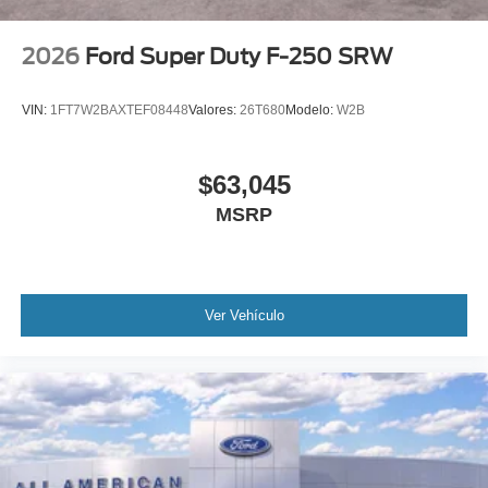
2026
Ford Super Duty F-250 SRW
VIN:
1FT7W2BAXTEF08448
Valores:
26T680
Modelo:
W2B
$63,045
MSRP
Ver Vehículo