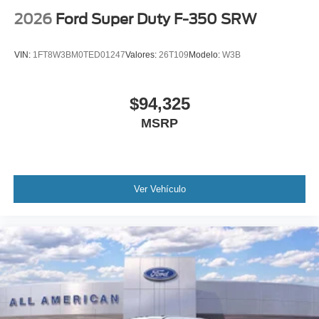
2026
Ford Super Duty F-350 SRW
VIN:
1FT8W3BM0TED01247
Valores:
26T109
Modelo:
W3B
$94,325
MSRP
Ver Vehículo