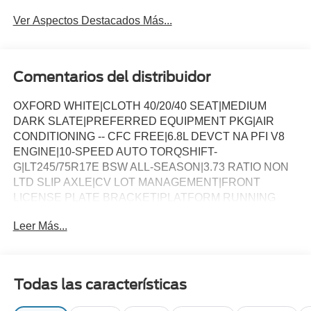
Ver Aspectos Destacados Más...
Comentarios del distribuidor
OXFORD WHITE|CLOTH 40/20/40 SEAT|MEDIUM
DARK SLATE|PREFERRED EQUIPMENT PKG|AIR
CONDITIONING -- CFC FREE|6.8L DEVCT NA PFI V8
ENGINE|10-SPEED AUTO TORQSHIFT-
G|LT245/75R17E BSW ALL-SEASON|3.73 RATIO NON
LTD SLIP AXLE|CV LOT MANAGEMENT|FRONT
LICENSE PLATE BRACKET|PLATFORM RUNNING
BOARDS|50 STATE EMISSIONS|SNOW PLOW PREP
Leer Más...
PACKAGE|SPARE TIRE AND WHEEL|TRAILER
BRAKE CONTROLLER|INTERIOR WORK
SURFACE|ROOF CLEARANCE LIGHTS|UPFITTER
SWITCHES|410 AMP DUAL ALTERNATOR|TAILGATE
Todas las características
STEP|TOUGH BED SPRAY IN BEDLINER|DUAL
BATTERY|XL CHROME PACKAGE|FUEL