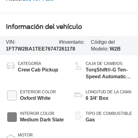
Información del vehículo
VIN:
#Inventario:
Código del
1FT7W2BA1TEE76747
261178
Modelo:
W2B
CATEGORÍA
CAJA DE CAMBIOS
Crew Cab Pickup
TorqShift®-G Ten-
Speed Automatic
Transmission with
Selectable Drive
EXTERIOR COLOR
LONGITUD DE LA CAMA
Modes
Oxford White
6 3/4' Box
INTERIOR COLOR
TIPO DE COMBUSTIBLE
Medium Dark Slate
Gas
MOTOR