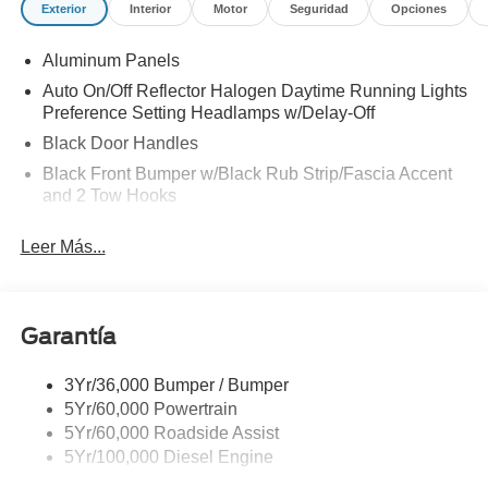
Exterior
Interior
Motor
Seguridad
Opciones
CHARGE|ADVERTISING ASSESSMENT|REQUIRED
FOR F-250 XL
Aluminum Panels
Auto On/Off Reflector Halogen Daytime Running Lights
Preference Setting Headlamps w/Delay-Off
Black Door Handles
Black Front Bumper w/Black Rub Strip/Fascia Accent
and 2 Tow Hooks
Black Grille
Leer Más...
Black Power Heated Side Mirrors w/Convex Spotter,
Manual Folding and Turn Signal Indicator
Black Rear Step Bumper
Garantía
Black Side Windows Trim and Black Front Windshield
Trim
3Yr/36,000 Bumper / Bumper
Boxside Steps
5Yr/60,000 Powertrain
Cargo Lamp w/High Mount Stop Light
5Yr/60,000 Roadside Assist
Fixed Rear Window
5Yr/100,000 Diesel Engine
Full-Size Spare Tire Stored Underbody w/Crankdown