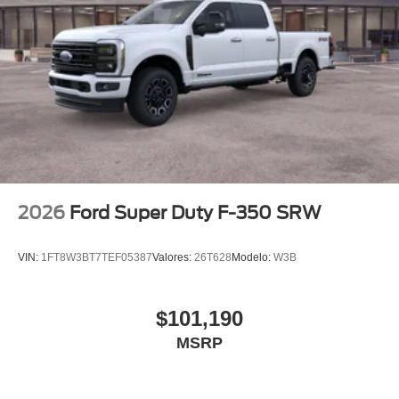
2026
Ford Super Duty F-350 SRW
VIN:
1FT8W3BT7TEF05387
Valores:
26T628
Modelo:
W3B
$101,190
MSRP