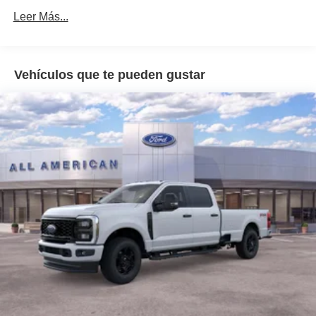
Leer Más...
Light Tinted Glass
Manual Extendable Trailer Style Mirrors
Perimeter/Approach Lights
Vehículos que te pueden gustar
Regular Box Style
Steel Spare Wheel
Tailgate Rear Cargo Access
Tailgate/Rear Door Lock Included w/Power Door Locks
Tires: LT245/75Rx17E BSW A/S -inc: Spare may not
be the same as road tire
Variable Intermittent Wipers
Wheels w/Hub Covers
Wheels: 17" Argent Painted Steel -inc: painted hub
covers/center ornaments