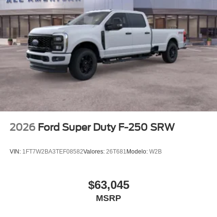
2026
Ford Super Duty F-250 SRW
VIN:
1FT7W2BA3TEF08582
Valores:
26T681
Modelo:
W2B
$63,045
MSRP