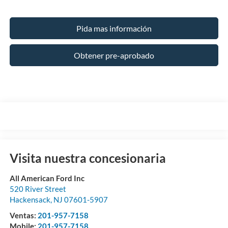
Pida mas información
Obtener pre-aprobado
Visita nuestra concesionaria
All American Ford Inc
520 River Street
Hackensack
,
NJ
07601-5907
Ventas:
201-957-7158
Mobile:
201-957-7158