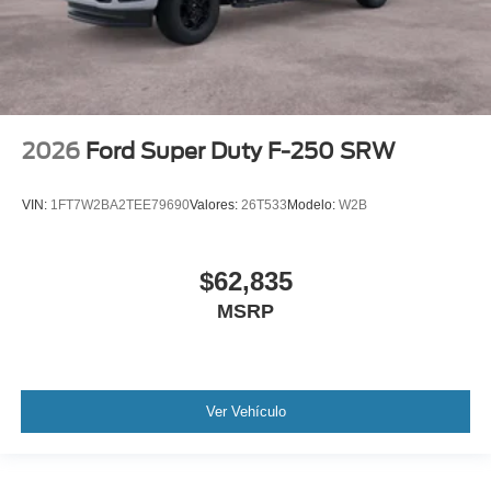
2026
Ford Super Duty F-250 SRW
VIN:
1FT7W2BA2TEE79690
Valores:
26T533
Modelo:
W2B
$62,835
MSRP
Ver Vehículo