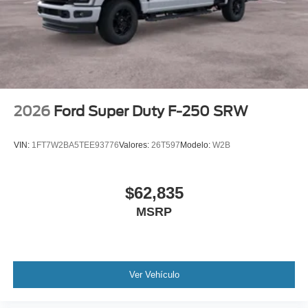
2026
Ford Super Duty F-250 SRW
VIN:
1FT7W2BA5TEE93776
Valores:
26T597
Modelo:
W2B
$62,835
MSRP
Ver Vehículo