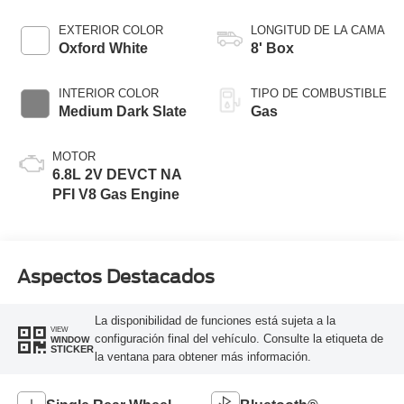
Transmission with
Selectable Drive
EXTERIOR COLOR
LONGITUD DE LA CAMA
Modes
Oxford White
8' Box
INTERIOR COLOR
TIPO DE COMBUSTIBLE
Medium Dark Slate
Gas
MOTOR
6.8L 2V DEVCT NA
PFI V8 Gas Engine
Aspectos Destacados
La disponibilidad de funciones está sujeta a la
VIEW
configuración final del vehículo. Consulte la etiqueta de
WINDOW
STICKER
la ventana para obtener más información.