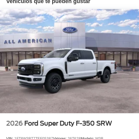
Vehículos que te pueden gustar
2026
Ford Super Duty F-350 SRW
VIN:
1FT8W3BT7TEF05387
Valores:
26T628
Modelo:
W3B