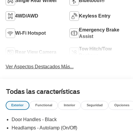
Single Rear Wheel
Bluetooth®
4WD/AWD
Keyless Entry
Emergency Brake
Wi-Fi Hotspot
Assist
Tow Hitch/Tow
Rear View Camera
Package
Ver Aspectos Destacados Más...
Todas las características
Exterior
Functional
Interior
Seguridad
Opciones
Door Handles - Black
Headlamps - Autolamp (On/Off)