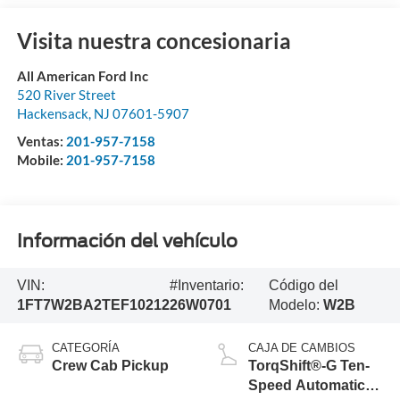
Visita nuestra concesionaria
All American Ford Inc
520 River Street
Hackensack
,
NJ
07601-5907
Ventas:
201-957-7158
Mobile:
201-957-7158
Información del vehículo
VIN:
#Inventario:
Código del
1FT7W2BA2TEF10212
26W0701
Modelo:
W2B
CATEGORÍA
CAJA DE CAMBIOS
Crew Cab Pickup
TorqShift®-G Ten-
Speed Automatic