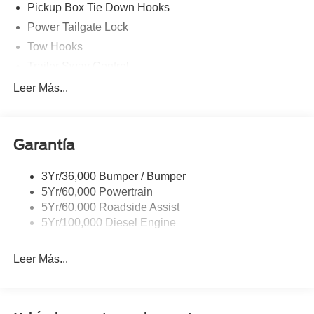
Pickup Box Tie Down Hooks
Power Tailgate Lock
Tow Hooks
Trailer Sway Control
Trailer Tow Mirrors
Leer Más...
Wipers- Intermittent
Garantía
3Yr/36,000 Bumper / Bumper
5Yr/60,000 Powertrain
5Yr/60,000 Roadside Assist
5Yr/100,000 Diesel Engine
Leer Más...