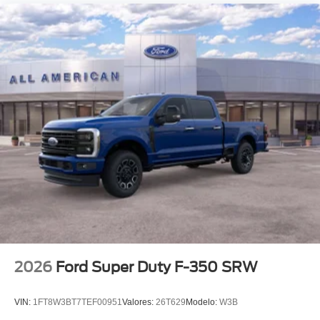
2026
Ford Super Duty F-350 SRW
VIN:
1FT8W3BT7TEF00951
Valores:
26T629
Modelo:
W3B