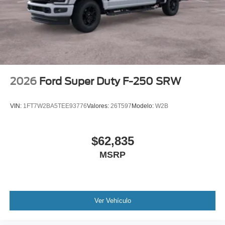
2026
Ford Super Duty F-250 SRW
VIN:
1FT7W2BA5TEE93776
Valores:
26T597
Modelo:
W2B
$62,835
MSRP
Ver Vehículo