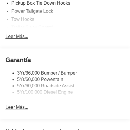
Pickup Box Tie Down Hooks
Power Tailgate Lock
Tow Hooks
Trailer Sway Control
Trailer Tow Mirrors
Leer Más...
Wipers- Intermittent
Garantía
3Yr/36,000 Bumper / Bumper
5Yr/60,000 Powertrain
5Yr/60,000 Roadside Assist
5Yr/100,000 Diesel Engine
Leer Más...