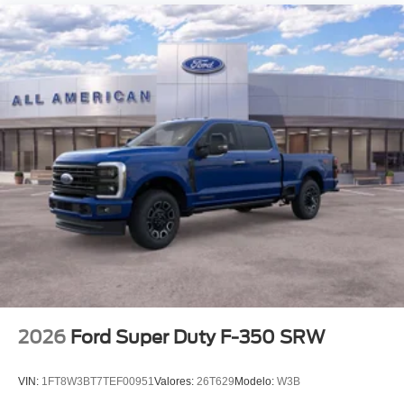
2026
Ford Super Duty F-350 SRW
VIN:
1FT8W3BT7TEF00951
Valores:
26T629
Modelo:
W3B