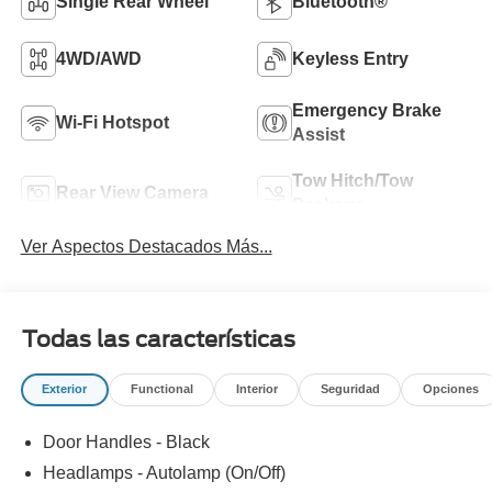
Single Rear Wheel
Bluetooth®
4WD/AWD
Keyless Entry
Emergency Brake
Wi-Fi Hotspot
Assist
Tow Hitch/Tow
Rear View Camera
Package
Ver Aspectos Destacados Más...
Todas las características
Exterior
Functional
Interior
Seguridad
Opciones
Door Handles - Black
Headlamps - Autolamp (On/Off)