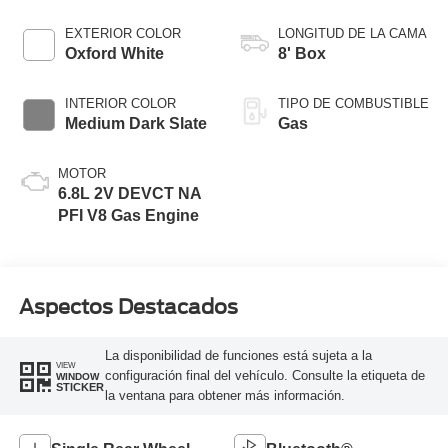
Transmission with
Selectable Drive
EXTERIOR COLOR
LONGITUD DE LA CAMA
Modes
Oxford White
8' Box
INTERIOR COLOR
TIPO DE COMBUSTIBLE
Medium Dark Slate
Gas
MOTOR
6.8L 2V DEVCT NA
PFI V8 Gas Engine
Aspectos Destacados
La disponibilidad de funciones está sujeta a la
VIEW
configuración final del vehículo. Consulte la etiqueta de
WINDOW
STICKER
la ventana para obtener más información.