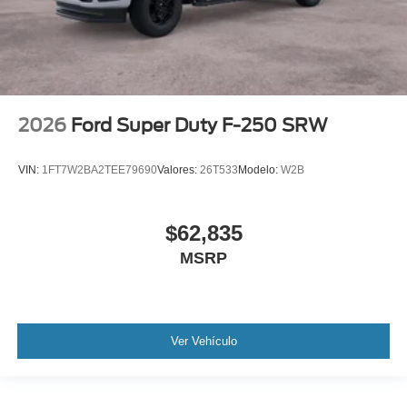
2026
Ford Super Duty F-250 SRW
VIN:
1FT7W2BA2TEE79690
Valores:
26T533
Modelo:
W2B
$62,835
MSRP
Ver Vehículo