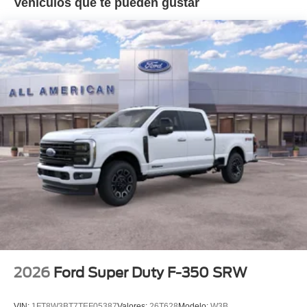
Vehículos que te pueden gustar
2026
Ford Super Duty F-350 SRW
VIN:
1FT8W3BT7TEF05387
Valores:
26T628
Modelo:
W3B