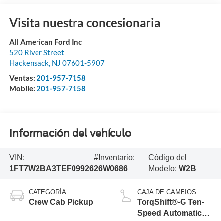
Visita nuestra concesionaria
All American Ford Inc
520 River Street
Hackensack
,
NJ
07601-5907
Ventas:
201-957-7158
Mobile:
201-957-7158
Información del vehículo
VIN:
#Inventario:
Código del
1FT7W2BA3TEF09926
26W0686
Modelo:
W2B
CATEGORÍA
CAJA DE CAMBIOS
Crew Cab Pickup
TorqShift®-G Ten-
Speed Automatic