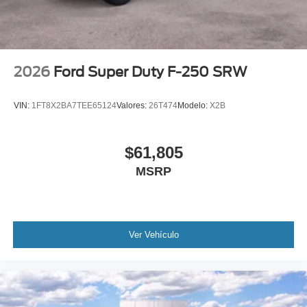
2026
Ford Super Duty F-250 SRW
VIN:
1FT8X2BA7TEE65124
Valores:
26T474
Modelo:
X2B
$61,805
MSRP
Ver Vehículo