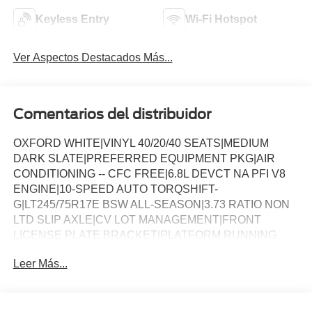
Keyless Entry
Wi-Fi Hotspot
Ver Aspectos Destacados Más...
Comentarios del distribuidor
OXFORD WHITE|VINYL 40/20/40 SEATS|MEDIUM
DARK SLATE|PREFERRED EQUIPMENT PKG|AIR
CONDITIONING -- CFC FREE|6.8L DEVCT NA PFI V8
ENGINE|10-SPEED AUTO TORQSHIFT-
G|LT245/75R17E BSW ALL-SEASON|3.73 RATIO NON
LTD SLIP AXLE|CV LOT MANAGEMENT|FRONT
LICENSE PLATE BRACKET|PLATFORM RUNNING
BOARDS|50 STATE EMISSIONS|SNOW PLOW PREP
Leer Más...
PACKAGE|SPARE TIRE AND WHEEL|TRAILER
BRAKE CONTROLLER|INTERIOR WORK
SURFACE|ROOF CLEARANCE LIGHTS|UPFITTER
SWITCHES|410 AMP DUAL ALTERNATOR|TAILGATE