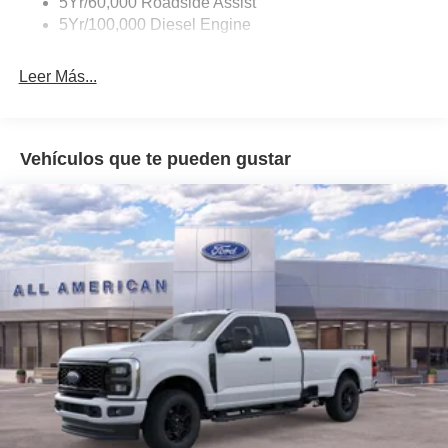
5Yr/60,000 Roadside Assist
Fixed Rear Window
5Yr/100,000 Diesel Engine
Full-Size Spare Tire Stored Underbody w/Crankdown
Leer Más...
Light Tinted Glass
Manual Extendable Trailer Style Mirrors
Perimeter/Approach Lights
Vehículos que te pueden gustar
Regular Box Style
Reverse Opening Rear Doors
Steel Spare Wheel
Tailgate Rear Cargo Access
Tailgate/Rear Door Lock Included w/Power Door Locks
Tires: LT245/75Rx17E BSW A/S -inc: Spare may not
be the same as road tire
Variable Intermittent Wipers
Wheels w/Hub Covers
Wheels: 17" Argent Painted Steel -inc: painted hub
covers/center ornaments