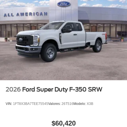
2026
Ford Super Duty F-350 SRW
VIN:
1FT8X3BA7TEE75545
Valores:
26T516
Modelo:
X3B
$60,420