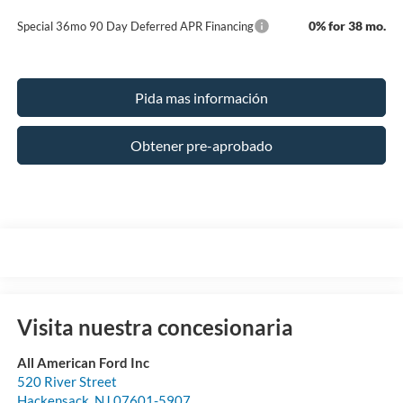
0% for 38 mo.
Special 36mo 90 Day Deferred APR Financing
Pida mas información
Obtener pre-aprobado
Visita nuestra concesionaria
All American Ford Inc
520 River Street
Hackensack
,
NJ
07601-5907