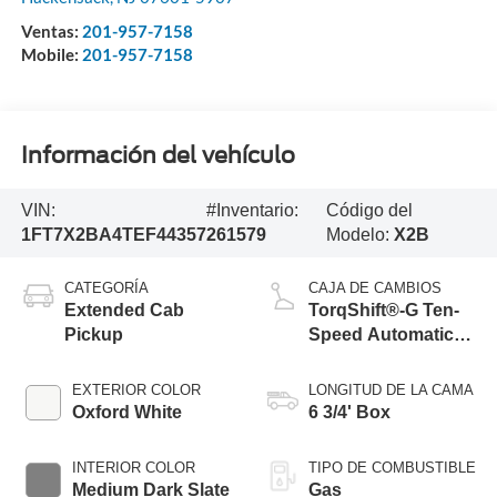
Ventas:
201-957-7158
Mobile:
201-957-7158
Información del vehículo
VIN:
#Inventario:
Código del
1FT7X2BA4TEF44357
261579
Modelo:
X2B
CATEGORÍA
CAJA DE CAMBIOS
Extended Cab
TorqShift®-G Ten-
Pickup
Speed Automatic
Transmission with
Selectable Drive
EXTERIOR COLOR
LONGITUD DE LA CAMA
Modes
Oxford White
6 3/4' Box
INTERIOR COLOR
TIPO DE COMBUSTIBLE
Medium Dark Slate
Gas