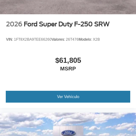
2026
Ford Super Duty F-250 SRW
VIN:
1FT8X2BA9TEE66260
Valores:
26T476
Modelo:
X2B
$61,805
MSRP
Ver Vehículo