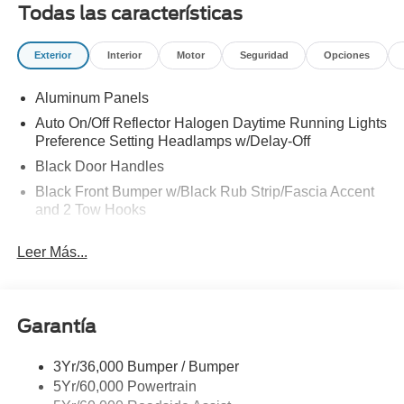
Todas las características
STEP|TOUGH BED SPRAY IN BEDLINER|DUAL
BATTERY|XL CHROME PACKAGE|FUEL
Exterior
Interior
Motor
Seguridad
Opciones
CHARGE|ADVERTISING ASSESSMENT|REQUIRED
FOR F-250 XL
Aluminum Panels
Auto On/Off Reflector Halogen Daytime Running Lights
Preference Setting Headlamps w/Delay-Off
Black Door Handles
Black Front Bumper w/Black Rub Strip/Fascia Accent
and 2 Tow Hooks
Black Grille
Leer Más...
Black Power Heated Side Mirrors w/Convex Spotter,
Manual Folding and Turn Signal Indicator
Black Rear Step Bumper
Garantía
Black Side Windows Trim and Black Front Windshield
Trim
3Yr/36,000 Bumper / Bumper
Boxside Steps
5Yr/60,000 Powertrain
Cargo Lamp w/High Mount Stop Light