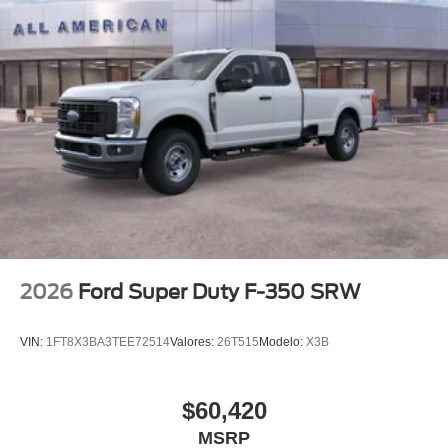
2026
Ford Super Duty F-350 SRW
VIN:
1FT8X3BA3TEE72514
Valores:
26T515
Modelo:
X3B
$60,420
MSRP