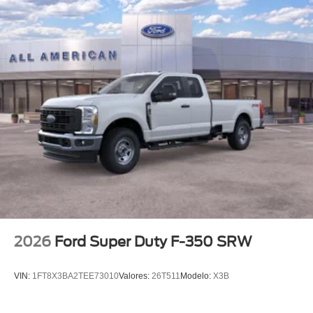
2026
Ford Super Duty F-350 SRW
VIN:
1FT8X3BA2TEE73010
Valores:
26T511
Modelo:
X3B