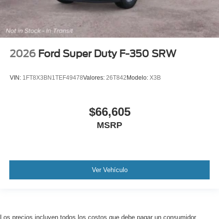
2026
Ford Super Duty F-350 SRW
VIN:
1FT8X3BN1TEF49478
Valores:
26T842
Modelo:
X3B
$66,605
MSRP
Ver Vehículo
Los precios incluyen todos los costos que debe pagar un consumidor,