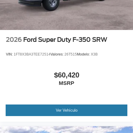
2026
Ford Super Duty F-350 SRW
VIN:
1FT8X3BA3TEE72514
Valores:
26T515
Modelo:
X3B
$60,420
MSRP
Ver Vehículo