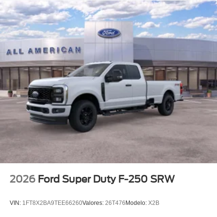
2026
Ford Super Duty F-250 SRW
VIN:
1FT8X2BA9TEE66260
Valores:
26T476
Modelo:
X2B