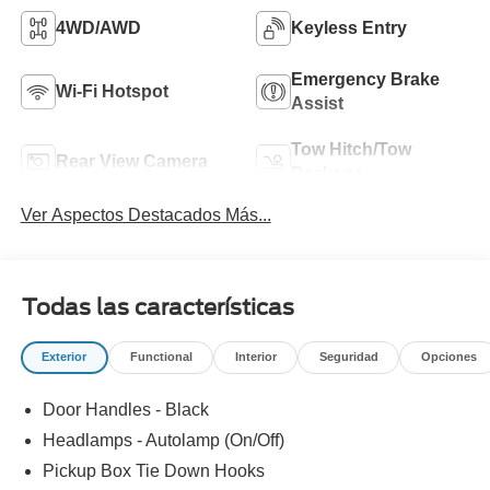
4WD/AWD
Keyless Entry
Emergency Brake
Wi-Fi Hotspot
Assist
Tow Hitch/Tow
Rear View Camera
Package
Ver Aspectos Destacados Más...
Todas las características
Exterior
Functional
Interior
Seguridad
Opciones
Door Handles - Black
Headlamps - Autolamp (On/Off)
Pickup Box Tie Down Hooks