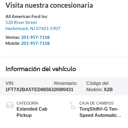
Visita nuestra concesionaria
All American Ford Inc
520 River Street
Hackensack
,
NJ
07601-5907
Ventas:
201-957-7158
Mobile:
201-957-7158
Información del vehículo
VIN:
#Inventario:
Código del
1FT7X2BA5TED86563
26W0431
Modelo:
X2B
CATEGORÍA
CAJA DE CAMBIOS
Extended Cab
TorqShift®-G Ten-
Pickup
Speed Automatic
Transmission with
Selectable Drive