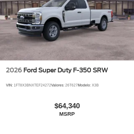
2026
Ford Super Duty F-350 SRW
VIN:
1FT8X3BNXTEF24272
Valores:
26T627
Modelo:
X3B
$64,340
MSRP