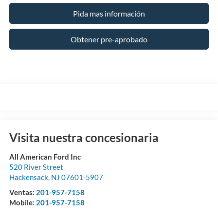
Pida mas información
Obtener pre-aprobado
Visita nuestra concesionaria
All American Ford Inc
520 River Street
Hackensack
,
NJ
07601-5907
Ventas:
201-957-7158
Mobile:
201-957-7158