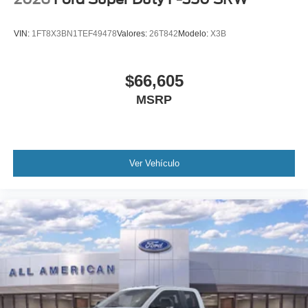
VIN:
1FT8X3BN1TEF49478
Valores:
26T842
Modelo:
X3B
$66,605
MSRP
Ver Vehículo