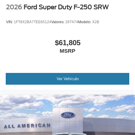
2026
Ford Super Duty F-250 SRW
VIN:
1FT8X2BA7TEE65124
Valores:
26T474
Modelo:
X2B
$61,805
MSRP
Ver Vehículo