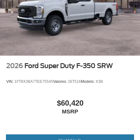
2026
Ford Super Duty F-350 SRW
VIN:
1FT8X3BA7TEE75545
Valores:
26T516
Modelo:
X3B
$60,420
MSRP