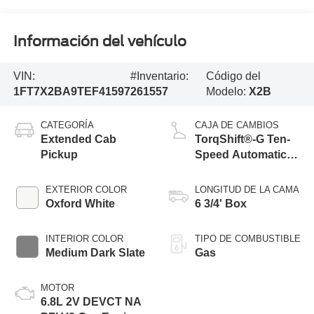
Información del vehículo
VIN:
#Inventario:
Código del
1FT7X2BA9TEF41597
261557
Modelo:
X2B
CATEGORÍA
CAJA DE CAMBIOS
Extended Cab
TorqShift®-G Ten-
Pickup
Speed Automatic
Transmission with
Selectable Drive
EXTERIOR COLOR
LONGITUD DE LA CAMA
Modes
Oxford White
6 3/4' Box
INTERIOR COLOR
TIPO DE COMBUSTIBLE
Medium Dark Slate
Gas
MOTOR
6.8L 2V DEVCT NA