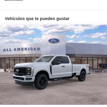
Manual Extendable Trailer Style Mirrors
Perimeter/Approach Lights
Vehículos que te pueden gustar
Regular Box Style
Reverse Opening Rear Doors
Steel Spare Wheel
Tailgate Rear Cargo Access
Tailgate/Rear Door Lock Included w/Power Door Locks
Tires: LT245/75Rx17E BSW A/S -inc: Spare may not
be the same as road tire
Variable Intermittent Wipers
Wheels w/Hub Covers
Wheels: 17" Argent Painted Steel -inc: painted hub
covers/center ornaments