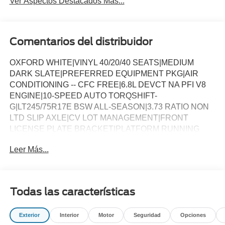
Ver Aspectos Destacados Más...
Comentarios del distribuidor
OXFORD WHITE|VINYL 40/20/40 SEATS|MEDIUM
DARK SLATE|PREFERRED EQUIPMENT PKG|AIR
CONDITIONING -- CFC FREE|6.8L DEVCT NA PFI V8
ENGINE|10-SPEED AUTO TORQSHIFT-
G|LT245/75R17E BSW ALL-SEASON|3.73 RATIO NON
LTD SLIP AXLE|CV LOT MANAGEMENT|FRONT
LICENSE PLATE BRACKET|PLATFORM RUNNING
BOARDS|50 STATE EMISSIONS|SNOW PLOW PREP
Leer Más...
PACKAGE|SPARE TIRE AND WHEEL|TRAILER
BRAKE CONTROLLER|INTERIOR WORK
SURFACE|ROOF CLEARANCE LIGHTS|UPFITTER
SWITCHES|410 AMP DUAL ALTERNATOR|TAILGATE
Todas las características
STEP|TOUGH BED SPRAY IN BEDLINER|DUAL
BATTERY|XL CHROME PACKAGE|FUEL
Exterior
Interior
Motor
Seguridad
Opciones
CHARGE|ADVERTISING ASSESSMENT|REQUIRED