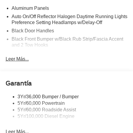
FOR F-250 XL
Aluminum Panels
Auto On/Off Reflector Halogen Daytime Running Lights
Preference Setting Headlamps w/Delay-Off
Black Door Handles
Black Front Bumper w/Black Rub Strip/Fascia Accent
and 2 Tow Hooks
Black Grille
Leer Más...
Black Power Heated Side Mirrors w/Convex Spotter,
Manual Folding and Turn Signal Indicator
Black Rear Step Bumper
Garantía
Black Side Windows Trim and Black Front Windshield
Trim
3Yr/36,000 Bumper / Bumper
Boxside Steps
5Yr/60,000 Powertrain
Cargo Lamp w/High Mount Stop Light
5Yr/60,000 Roadside Assist
Fixed Rear Window
5Yr/100,000 Diesel Engine
Full-Size Spare Tire Stored Underbody w/Crankdown
Leer Más...
Light Tinted Glass