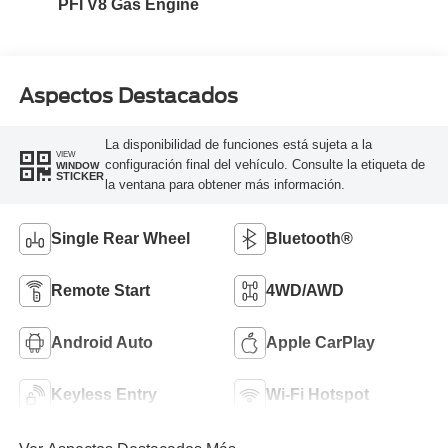
PFI V8 Gas Engine
Aspectos Destacados
La disponibilidad de funciones está sujeta a la
VIEW
configuración final del vehículo. Consulte la etiqueta de
WINDOW
STICKER
la ventana para obtener más información.
Single Rear Wheel
Bluetooth®
Remote Start
4WD/AWD
Android Auto
Apple CarPlay
Keyless Entry
Wi-Fi Hotspot