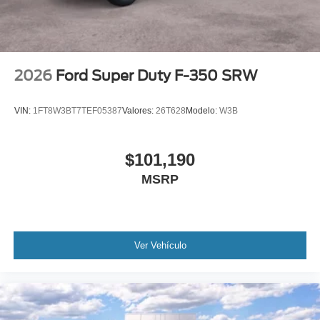
Wheels: 18" Bright Machined & Carbonized Gray Alum
-inc: Painted
2026
Ford Super Duty F-350 SRW
VIN:
1FT8W3BT7TEF05387
Valores:
26T628
Modelo:
W3B
$101,190
MSRP
Ver Vehículo