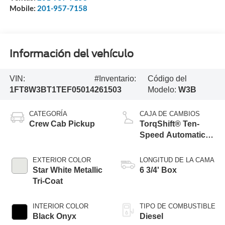
Mobile:
201-957-7158
Información del vehículo
VIN:
#Inventario:
Código del
1FT8W3BT1TEF05014
261503
Modelo:
W3B
CATEGORÍA
CAJA DE CAMBIOS
Crew Cab Pickup
TorqShift® Ten-
Speed Automatic
Transmission with
Selectable Drive
EXTERIOR COLOR
LONGITUD DE LA CAMA
Modes
Star White Metallic
6 3/4' Box
Tri-Coat
INTERIOR COLOR
TIPO DE COMBUSTIBLE
Black Onyx
Diesel