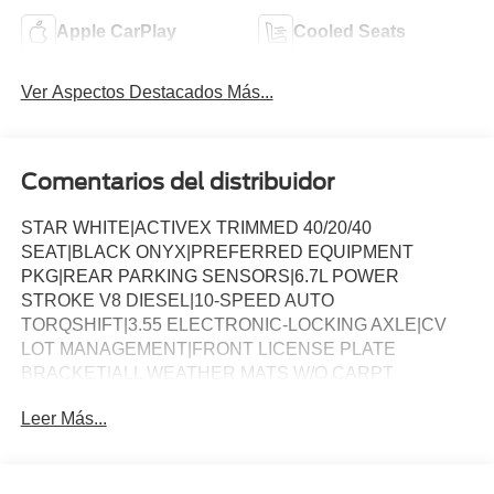
Apple CarPlay
Cooled Seats
Ver Aspectos Destacados Más...
Comentarios del distribuidor
STAR WHITE|ACTIVEX TRIMMED 40/20/40
SEAT|BLACK ONYX|PREFERRED EQUIPMENT
PKG|REAR PARKING SENSORS|6.7L POWER
STROKE V8 DIESEL|10-SPEED AUTO
TORQSHIFT|3.55 ELECTRONIC-LOCKING AXLE|CV
LOT MANAGEMENT|FRONT LICENSE PLATE
BRACKET|ALL WEATHER MATS W/O CARPT
MAT|BLACK APPEARANCE PACKAGE|FX4 OFF-
Leer Más...
ROAD PACKAGE|ENGINE BLOCK HEATER|50 STATE
EMISSIONS|POWER SLIDING REAR WINDOW|SNOW
PLOW PREP PACKAGE|ROOF CLEARANCE