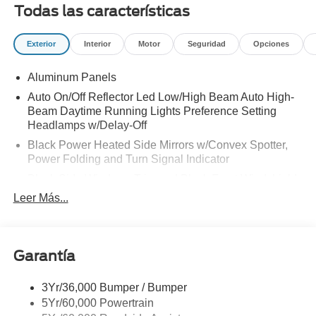
LIGHTS|MOONROOF POWER-TWIN PANEL|410 AMP
Todas las características
DUAL ALTERNATOR|TAILGATE STEP|DUAL
BATTERY|CONN PKG: 1 TIME 7YR|FUEL
Exterior
Interior
Motor
Seguridad
Opciones
CHARGE|ADVERTISING ASSESSMENT|REQUIRED
FOR F-350 LARIAT
Aluminum Panels
Auto On/Off Reflector Led Low/High Beam Auto High-
Beam Daytime Running Lights Preference Setting
Headlamps w/Delay-Off
Black Power Heated Side Mirrors w/Convex Spotter,
Power Folding and Turn Signal Indicator
Black Side Windows Trim and Black Front Windshield
Trim
Leer Más...
Body-Colored Door Handles
Boxside Steps
Cargo Lamp w/High Mount Stop Light
Garantía
Chrome Front Bumper w/Body-Colored Rub
Strip/Fascia Accent and 2 Tow Hooks
3Yr/36,000 Bumper / Bumper
5Yr/60,000 Powertrain
Chrome Grille