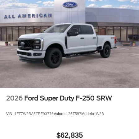
2026
Ford Super Duty F-250 SRW
VIN:
1FT7W2BA5TEE93776
Valores:
26T597
Modelo:
W2B
$62,835