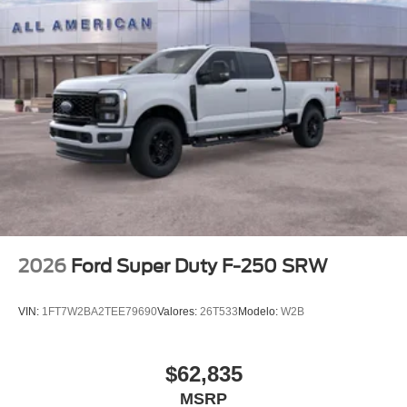
2026
Ford Super Duty F-250 SRW
VIN:
1FT7W2BA2TEE79690
Valores:
26T533
Modelo:
W2B
$62,835
MSRP