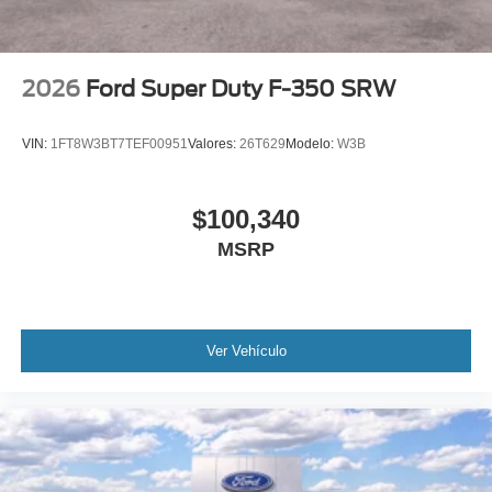
2026
Ford Super Duty F-350 SRW
VIN:
1FT8W3BT7TEF00951
Valores:
26T629
Modelo:
W3B
$100,340
MSRP
Ver Vehículo